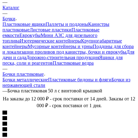
—
Каталог
—
Бочки
Пластиковые ящики
Паллеты и поддоны
Канистры
пластиковые
Листовые пластики
Пластиковые
емкости
Еврокубы
Мини АЗС для дизельного
топлива
Изотермические контейнеры
Крупногабаритные
контейнеры
Мусорные контейнеры и урны
Поддоны для сбора
и локализации проливов под канистры, бочки и еврокубы
Для
дачи и сада
Дорожно-строительная продукция
Ящики для
песка, соли и реагентов
Пластиковые ведра
—
Бочки пластиковые
Бочки металлические
Пластиковые бидоны и фляги
Бочки из
нержавеющей стали
—
Бочка пластиковая 50 л с винтовой крышкой
На заказы до 12 000 ₽ - срок поставки от 14 дней. Заказы от 12
000 ₽ - срок поставки от 1 дня.