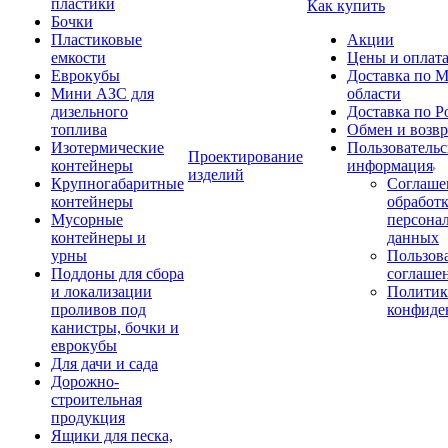
пластики
Как купить
Бочки
Пластиковые
Акции
емкости
Цены и оплат
Еврокубы
Доставка по М
Мини АЗС для
области
дизельного
Доставка по Р
топлива
Обмен и возвр
Изотермические
Пользовательс
Проектирование
контейнеры
информация
изделий
Крупногабаритные
Соглаше
контейнеры
обработ
Мусорные
персона
контейнеры и
данных
урны
Пользова
Поддоны для сбора
соглаше
и локализации
Политик
проливов под
конфиде
канистры, бочки и
еврокубы
Для дачи и сада
Дорожно-
строительная
продукция
Ящики для песка,