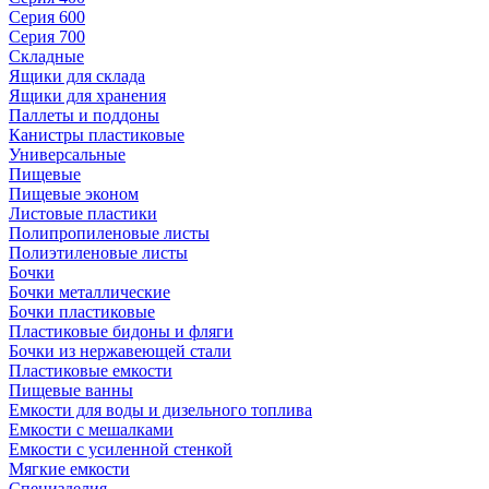
Серия 600
Серия 700
Складные
Ящики для склада
Ящики для хранения
Паллеты и поддоны
Канистры пластиковые
Универсальные
Пищевые
Пищевые эконом
Листовые пластики
Полипропиленовые листы
Полиэтиленовые листы
Бочки
Бочки металлические
Бочки пластиковые
Пластиковые бидоны и фляги
Бочки из нержавеющей стали
Пластиковые емкости
Пищевые ванны
Емкости для воды и дизельного топлива
Емкости с мешалками
Емкости с усиленной стенкой
Мягкие емкости
Специзделия