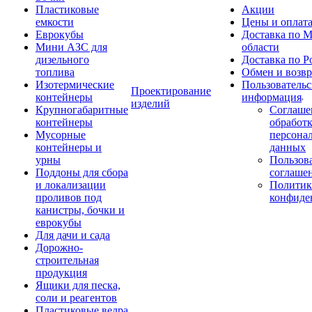
Пластиковые
Акции
емкости
Цены и оплат
Еврокубы
Доставка по М
Мини АЗС для
области
дизельного
Доставка по Р
топлива
Обмен и возвр
Изотермические
Пользовательс
Проектирование
контейнеры
информация
изделий
Крупногабаритные
Соглаше
контейнеры
обработ
Мусорные
персона
контейнеры и
данных
урны
Пользова
Поддоны для сбора
соглаше
и локализации
Политик
проливов под
конфиде
канистры, бочки и
еврокубы
Для дачи и сада
Дорожно-
строительная
продукция
Ящики для песка,
соли и реагентов
Пластиковые ведра