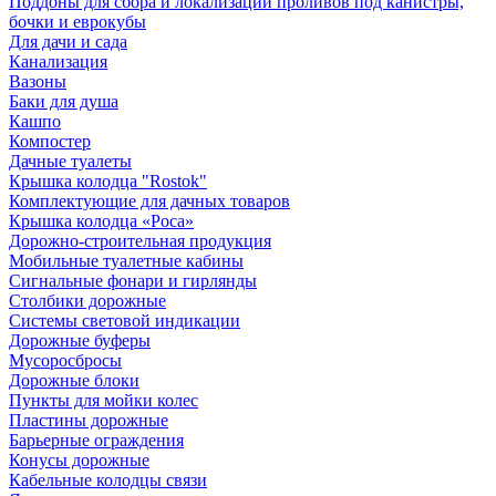
Поддоны для сбора и локализации проливов под канистры,
бочки и еврокубы
Для дачи и сада
Канализация
Вазоны
Баки для душа
Кашпо
Компостер
Дачные туалеты
Крышка колодца "Rostok"
Комплектующие для дачных товаров
Крышка колодца «Роса»
Дорожно-строительная продукция
Мобильные туалетные кабины
Сигнальные фонари и гирлянды
Столбики дорожные
Системы световой индикации
Дорожные буферы
Мусоросбросы
Дорожные блоки
Пункты для мойки колес
Пластины дорожные
Барьерные ограждения
Конусы дорожные
Кабельные колодцы связи