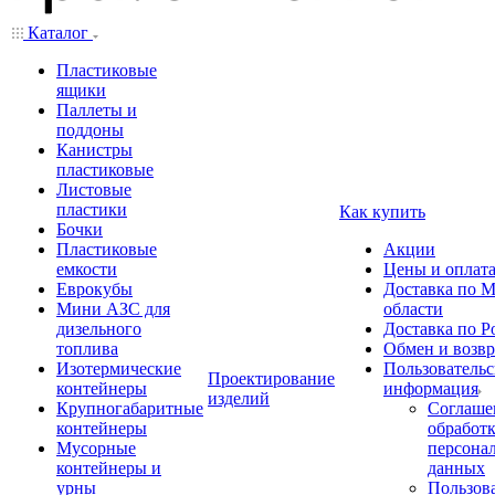
Каталог
Пластиковые
ящики
Паллеты и
поддоны
Канистры
пластиковые
Листовые
пластики
Как купить
Бочки
Пластиковые
Акции
емкости
Цены и оплат
Еврокубы
Доставка по М
Мини АЗС для
области
дизельного
Доставка по Р
топлива
Обмен и возвр
Изотермические
Пользовательс
Проектирование
контейнеры
информация
изделий
Крупногабаритные
Соглаше
контейнеры
обработ
Мусорные
персона
контейнеры и
данных
урны
Пользова