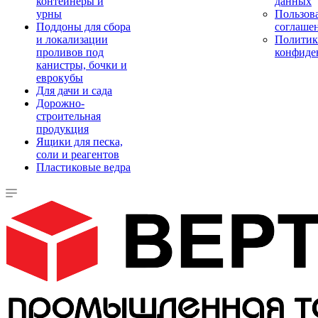
контейнеры и
данных
урны
Пользова
Поддоны для сбора
соглаше
и локализации
Политик
проливов под
конфиде
канистры, бочки и
еврокубы
Для дачи и сада
Дорожно-
строительная
продукция
Ящики для песка,
соли и реагентов
Пластиковые ведра