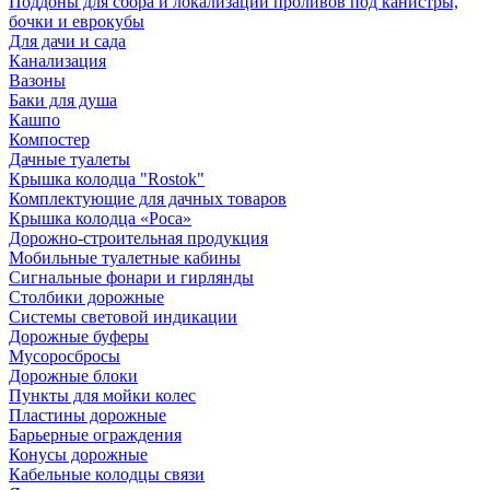
Поддоны для сбора и локализации проливов под канистры,
бочки и еврокубы
Для дачи и сада
Канализация
Вазоны
Баки для душа
Кашпо
Компостер
Дачные туалеты
Крышка колодца "Rostok"
Комплектующие для дачных товаров
Крышка колодца «Роса»
Дорожно-строительная продукция
Мобильные туалетные кабины
Сигнальные фонари и гирлянды
Столбики дорожные
Системы световой индикации
Дорожные буферы
Мусоросбросы
Дорожные блоки
Пункты для мойки колес
Пластины дорожные
Барьерные ограждения
Конусы дорожные
Кабельные колодцы связи