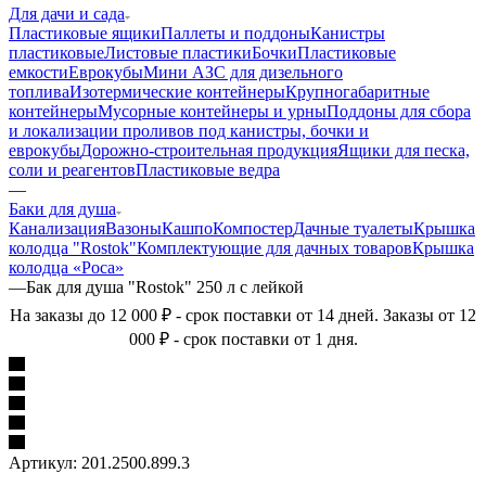
Для дачи и сада
Пластиковые ящики
Паллеты и поддоны
Канистры
пластиковые
Листовые пластики
Бочки
Пластиковые
емкости
Еврокубы
Мини АЗС для дизельного
топлива
Изотермические контейнеры
Крупногабаритные
контейнеры
Мусорные контейнеры и урны
Поддоны для сбора
и локализации проливов под канистры, бочки и
еврокубы
Дорожно-строительная продукция
Ящики для песка,
соли и реагентов
Пластиковые ведра
—
Баки для душа
Канализация
Вазоны
Кашпо
Компостер
Дачные туалеты
Крышка
колодца "Rostok"
Комплектующие для дачных товаров
Крышка
колодца «Роса»
—
Бак для душа "Rostok" 250 л с лейкой
На заказы до 12 000 ₽ - срок поставки от 14 дней. Заказы от 12
000 ₽ - срок поставки от 1 дня.
Артикул:
201.2500.899.3