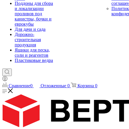
Поддоны для сбора
соглаше
и локализации
Политик
проливов под
конфиде
канистры, бочки и
еврокубы
Для дачи и сада
Дорожно-
строительная
продукция
Ящики для песка,
соли и реагентов
Пластиковые ведра
Сравнение
0
Отложенные
0
Корзина
0