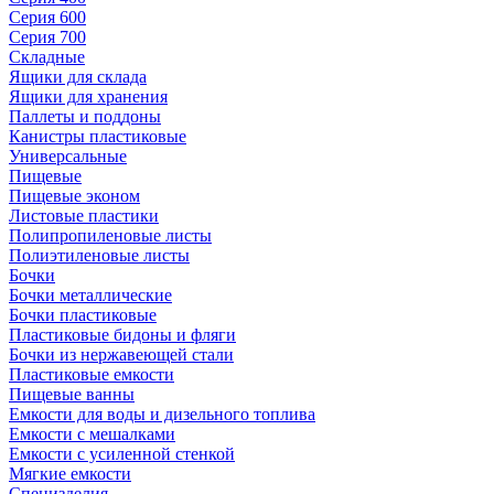
Серия 600
Серия 700
Складные
Ящики для склада
Ящики для хранения
Паллеты и поддоны
Канистры пластиковые
Универсальные
Пищевые
Пищевые эконом
Листовые пластики
Полипропиленовые листы
Полиэтиленовые листы
Бочки
Бочки металлические
Бочки пластиковые
Пластиковые бидоны и фляги
Бочки из нержавеющей стали
Пластиковые емкости
Пищевые ванны
Емкости для воды и дизельного топлива
Емкости с мешалками
Емкости с усиленной стенкой
Мягкие емкости
Специзделия