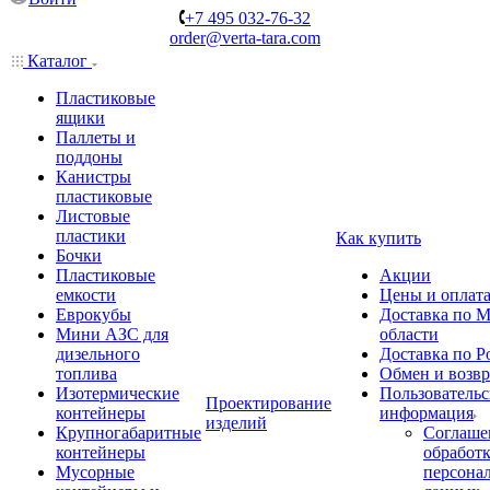
+7 495 032-76-32
order@verta-tara.com
Каталог
Пластиковые
ящики
Паллеты и
поддоны
Канистры
пластиковые
Листовые
пластики
Как купить
Бочки
Пластиковые
Акции
емкости
Цены и оплат
Еврокубы
Доставка по М
Мини АЗС для
области
дизельного
Доставка по Р
топлива
Обмен и возвр
Изотермические
Пользовательс
Проектирование
контейнеры
информация
изделий
Крупногабаритные
Соглаше
контейнеры
обработ
Мусорные
персона