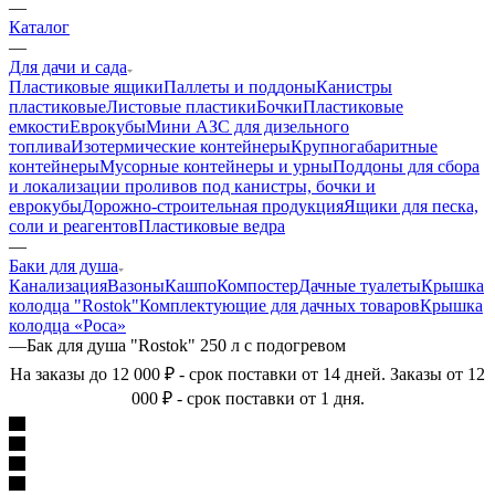
—
Каталог
—
Для дачи и сада
Пластиковые ящики
Паллеты и поддоны
Канистры
пластиковые
Листовые пластики
Бочки
Пластиковые
емкости
Еврокубы
Мини АЗС для дизельного
топлива
Изотермические контейнеры
Крупногабаритные
контейнеры
Мусорные контейнеры и урны
Поддоны для сбора
и локализации проливов под канистры, бочки и
еврокубы
Дорожно-строительная продукция
Ящики для песка,
соли и реагентов
Пластиковые ведра
—
Баки для душа
Канализация
Вазоны
Кашпо
Компостер
Дачные туалеты
Крышка
колодца "Rostok"
Комплектующие для дачных товаров
Крышка
колодца «Роса»
—
Бак для душа "Rostok" 250 л с подогревом
На заказы до 12 000 ₽ - срок поставки от 14 дней. Заказы от 12
000 ₽ - срок поставки от 1 дня.