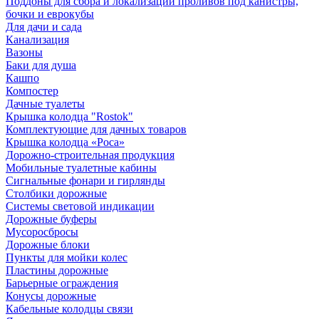
Поддоны для сбора и локализации проливов под канистры,
бочки и еврокубы
Для дачи и сада
Канализация
Вазоны
Баки для душа
Кашпо
Компостер
Дачные туалеты
Крышка колодца "Rostok"
Комплектующие для дачных товаров
Крышка колодца «Роса»
Дорожно-строительная продукция
Мобильные туалетные кабины
Сигнальные фонари и гирлянды
Столбики дорожные
Системы световой индикации
Дорожные буферы
Мусоросбросы
Дорожные блоки
Пункты для мойки колес
Пластины дорожные
Барьерные ограждения
Конусы дорожные
Кабельные колодцы связи