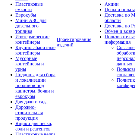
Пластиковые
Акции
емкости
Цены и оплат
Еврокубы
Доставка по М
Мини АЗС для
области
дизельного
Доставка по Р
топлива
Обмен и возвр
Изотермические
Пользовательс
Проектирование
контейнеры
информация
изделий
Крупногабаритные
Соглаше
контейнеры
обработ
Мусорные
персона
контейнеры и
данных
урны
Пользова
Поддоны для сбора
соглаше
и локализации
Политик
проливов под
конфиде
канистры, бочки и
еврокубы
Для дачи и сада
Дорожно-
строительная
продукция
Ящики для песка,
соли и реагентов
Пластиковые ведра