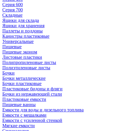
Серия 600
Серия 700
Складные
Ящики для склада
Ящики для хранения
Паллеты и поддоны
Канистры пластиковые
Универсальные
Пищевые
Пищевые эконом
Листовые пластики
Полипропиленовые листы
Полиэтиленовые листы
Бочки
Бочки металлические
Бочки пластиковые
Пластиковые бидоны и фляги
Бочки из нержавеющей стали
Пластиковые емкости
Пищевые ванны
Емкости для воды и дизельного топлива
Емкости с мешалками
Емкости с усиленной стенкой
Мягкие емкости
Специзделия