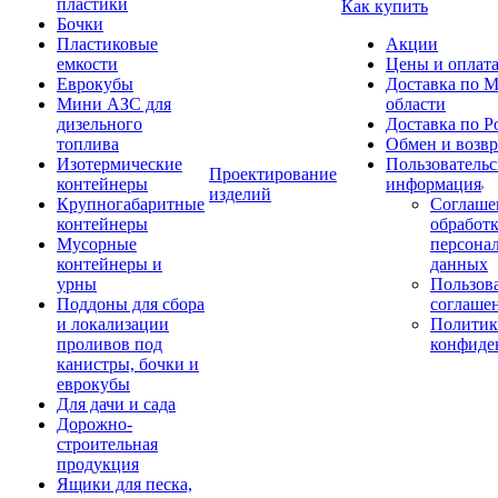
пластики
Как купить
Бочки
Пластиковые
Акции
емкости
Цены и оплат
Еврокубы
Доставка по М
Мини АЗС для
области
дизельного
Доставка по Р
топлива
Обмен и возвр
Изотермические
Пользовательс
Проектирование
контейнеры
информация
изделий
Крупногабаритные
Соглаше
контейнеры
обработ
Мусорные
персона
контейнеры и
данных
урны
Пользова
Поддоны для сбора
соглаше
и локализации
Политик
проливов под
конфиде
канистры, бочки и
еврокубы
Для дачи и сада
Дорожно-
строительная
продукция
Ящики для песка,