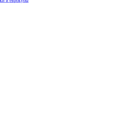
чки и еврокубы