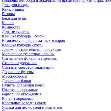
Поддоны для сбора и локализации проливов под канистры, бо
Для дачи и сада
Канализация
Вазоны
Баки для душа
Кашпо
Компостер
Дачные туалеты
Крышка колодца "Rostok"
Комплектующие для дачных товаров
Крышка колодца «Роса»
Дорожно-строительная продукция
Мобильные туалетные кабины
Сигнальные фонари и гирлянды
Столбики дорожные
Системы световой индикации
Дорожные буферы
Мусоросбросы
Дорожные блоки
Пункты для мойки колес
Пластины дорожные
Барьерные ограждения
Конусы дорожные
Кабельные колодцы связи
Ящики для песка, соли и реагентов