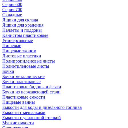
Серия 600
Серия 700
Складные
Ящики для склада
Ящики для хранения
Паллеты и поддоны
Канистры пластиковые
Универсальные
Пищевые
Пищевые эконом
Листовые пластики
Полипропиленовые листы
Полиэтиленовые листы
Бочки
Бочки металлические
Бочки пластиковые
Пластиковые бидоны и фляги
Бочки из нержавеющей стали
Пластиковые емкости
Пищевые ванны
Емкости для воды и дизельного топлива
Емкости с мешалками
Емкости с усиленной стенкой
Мягкие емкости
Специзделия