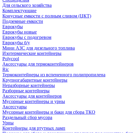
Для сельского хозяйства
Комплектующие
Конусные емкости с полным сливом (ЦКТ)
Подземные емкости
Еврокубы
Еврокубы новые
Еврокубы с подогревом
Еврокубы б/у
Мини АЗС для дизельного топлива
Изотермические контейнеры
Polycool
Аксессуары для термоконтейнеров
Ric
Термоконтейнеры из вспененного полипропилена
Крупногабаритные контейнеры
Неразборные контейнеры
Разборные контейнеры
Аксессуары для контейнеров
Мусорные контейнеры и урны
Аксессуары
Мусорные контейнеры и баки для сбора ТКО
Раздельный сбор мусора
Урны
Контейнеры для ртутных ламп