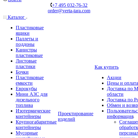
+7 495 032-76-32
order@verta-tara.com
Каталог
Пластиковые
ящики
Паллеты и
поддоны
Канистры
пластиковые
Листовые
пластики
Как купить
Бочки
Пластиковые
Акции
емкости
Цены и оплат
Еврокубы
Доставка по М
Мини АЗС для
области
дизельного
Доставка по Р
топлива
Обмен и возвр
Изотермические
Пользовательс
Проектирование
контейнеры
информация
изделий
Крупногабаритные
Соглаше
контейнеры
обработ
Мусорные
персона