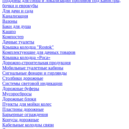
Поддоны для сбора и локализации проливов под канистры,
бочки и еврокубы
Для дачи и сада
Канализация
Вазоны
Баки для душа
Кашпо
Компостер
Дачные туалеты
Крышка колодца "Rostok"
Комплектующие для дачных товаров
Крышка колодца «Роса»
Дорожно-строительная продукция
Мобильные туалетные кабины
Сигнальные фонари и гирлянды
Столбики дорожные
Системы световой индикации
Дорожные буферы
Мусоросбросы
Дорожные блоки
Пункты для мойки колес
Пластины дорожные
Барьерные ограждения
Конусы дорожные
Кабельные колодцы связи