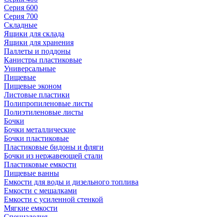
Серия 600
Серия 700
Складные
Ящики для склада
Ящики для хранения
Паллеты и поддоны
Канистры пластиковые
Универсальные
Пищевые
Пищевые эконом
Листовые пластики
Полипропиленовые листы
Полиэтиленовые листы
Бочки
Бочки металлические
Бочки пластиковые
Пластиковые бидоны и фляги
Бочки из нержавеющей стали
Пластиковые емкости
Пищевые ванны
Емкости для воды и дизельного топлива
Емкости с мешалками
Емкости с усиленной стенкой
Мягкие емкости
Специзделия