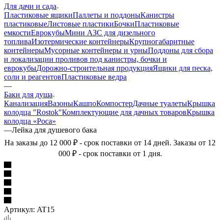
Для дачи и сада
Пластиковые ящики
Паллеты и поддоны
Канистры
пластиковые
Листовые пластики
Бочки
Пластиковые
емкости
Еврокубы
Мини АЗС для дизельного
топлива
Изотермические контейнеры
Крупногабаритные
контейнеры
Мусорные контейнеры и урны
Поддоны для сбора
и локализации проливов под канистры, бочки и
еврокубы
Дорожно-строительная продукция
Ящики для песка,
соли и реагентов
Пластиковые ведра
—
Баки для душа
Канализация
Вазоны
Кашпо
Компостер
Дачные туалеты
Крышка
колодца "Rostok"
Комплектующие для дачных товаров
Крышка
колодца «Роса»
—
Лейка для душевого бака
На заказы до 12 000 ₽ - срок поставки от 14 дней. Заказы от 12
000 ₽ - срок поставки от 1 дня.
Артикул:
AT15