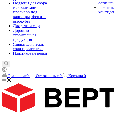
Поддоны для сбора
соглаше
и локализации
Политик
проливов под
конфиде
канистры, бочки и
еврокубы
Для дачи и сада
Дорожно-
строительная
продукция
Ящики для песка,
соли и реагентов
Пластиковые ведра
Сравнение
0
Отложенные
0
Корзина
0