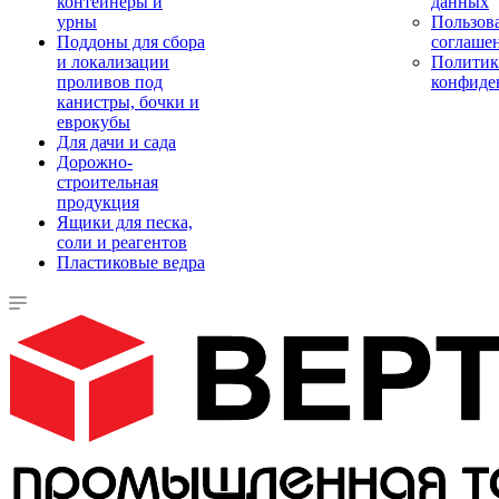
контейнеры и
данных
урны
Пользова
Поддоны для сбора
соглаше
и локализации
Политик
проливов под
конфиде
канистры, бочки и
еврокубы
Для дачи и сада
Дорожно-
строительная
продукция
Ящики для песка,
соли и реагентов
Пластиковые ведра