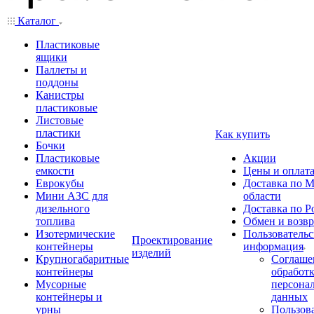
Каталог
Пластиковые
ящики
Паллеты и
поддоны
Канистры
пластиковые
Листовые
пластики
Как купить
Бочки
Пластиковые
Акции
емкости
Цены и оплат
Еврокубы
Доставка по М
Мини АЗС для
области
дизельного
Доставка по Р
топлива
Обмен и возвр
Изотермические
Пользовательс
Проектирование
контейнеры
информация
изделий
Крупногабаритные
Соглаше
контейнеры
обработ
Мусорные
персона
контейнеры и
данных
урны
Пользова