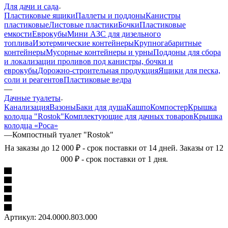
Для дачи и сада
Пластиковые ящики
Паллеты и поддоны
Канистры
пластиковые
Листовые пластики
Бочки
Пластиковые
емкости
Еврокубы
Мини АЗС для дизельного
топлива
Изотермические контейнеры
Крупногабаритные
контейнеры
Мусорные контейнеры и урны
Поддоны для сбора
и локализации проливов под канистры, бочки и
еврокубы
Дорожно-строительная продукция
Ящики для песка,
соли и реагентов
Пластиковые ведра
—
Дачные туалеты
Канализация
Вазоны
Баки для душа
Кашпо
Компостер
Крышка
колодца "Rostok"
Комплектующие для дачных товаров
Крышка
колодца «Роса»
—
Компостный туалет "Rostok"
На заказы до 12 000 ₽ - срок поставки от 14 дней. Заказы от 12
000 ₽ - срок поставки от 1 дня.
Артикул:
204.0000.803.000