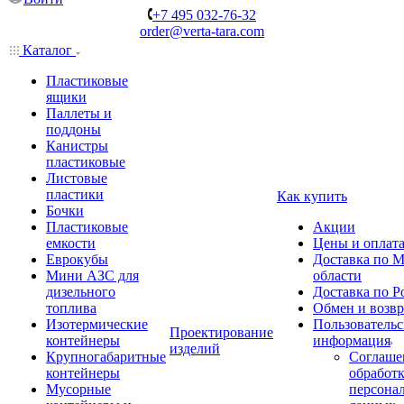
+7 495 032-76-32
order@verta-tara.com
Каталог
Пластиковые
ящики
Паллеты и
поддоны
Канистры
пластиковые
Листовые
пластики
Как купить
Бочки
Пластиковые
Акции
емкости
Цены и оплат
Еврокубы
Доставка по М
Мини АЗС для
области
дизельного
Доставка по Р
топлива
Обмен и возвр
Изотермические
Пользовательс
Проектирование
контейнеры
информация
изделий
Крупногабаритные
Соглаше
контейнеры
обработ
Мусорные
персона