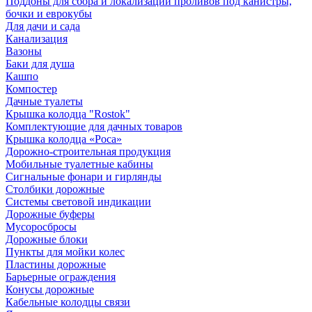
Поддоны для сбора и локализации проливов под канистры,
бочки и еврокубы
Для дачи и сада
Канализация
Вазоны
Баки для душа
Кашпо
Компостер
Дачные туалеты
Крышка колодца "Rostok"
Комплектующие для дачных товаров
Крышка колодца «Роса»
Дорожно-строительная продукция
Мобильные туалетные кабины
Сигнальные фонари и гирлянды
Столбики дорожные
Системы световой индикации
Дорожные буферы
Мусоросбросы
Дорожные блоки
Пункты для мойки колес
Пластины дорожные
Барьерные ограждения
Конусы дорожные
Кабельные колодцы связи