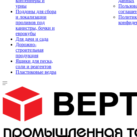
контейнеры и
данных
урны
Пользова
Поддоны для сбора
соглаше
и локализации
Политик
проливов под
конфиде
канистры, бочки и
еврокубы
Для дачи и сада
Дорожно-
строительная
продукция
Ящики для песка,
соли и реагентов
Пластиковые ведра