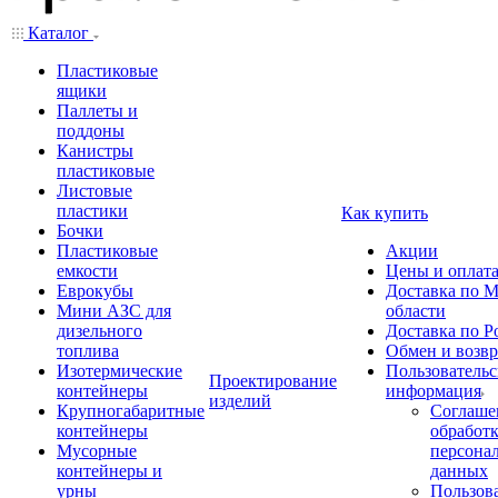
Каталог
Пластиковые
ящики
Паллеты и
поддоны
Канистры
пластиковые
Листовые
пластики
Как купить
Бочки
Пластиковые
Акции
емкости
Цены и оплат
Еврокубы
Доставка по М
Мини АЗС для
области
дизельного
Доставка по Р
топлива
Обмен и возвр
Изотермические
Пользовательс
Проектирование
контейнеры
информация
изделий
Крупногабаритные
Соглаше
контейнеры
обработ
Мусорные
персона
контейнеры и
данных
урны
Пользова