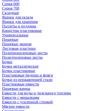
Серия 600
Серия 700
Складные
Ящики для склада
Ящики для хранения
Паллеты и поддоны
Канистры пластиковые
Универсальные
Пищевые
Пищевые эконом
Листовые пластики
Полипропиленовые листы
Полиэтиленовые листы
Бочки
Бочки металлические
Бочки пластиковые
Пластиковые бидоны и фляги
Бочки из нержавеющей стали
Пластиковые емкости
Пищевые ванны
Емкости для воды и дизельного топлива
Емкости с мешалками
Емкости с усиленной стенкой
Мягкие емкости
Специзделия