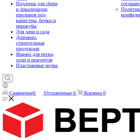
Поддоны для сбора
соглаше
и локализации
Политик
проливов под
конфиде
канистры, бочки и
еврокубы
Для дачи и сада
Дорожно-
строительная
продукция
Ящики для песка,
соли и реагентов
Пластиковые ведра
Сравнение
0
Отложенные
0
Корзина
0