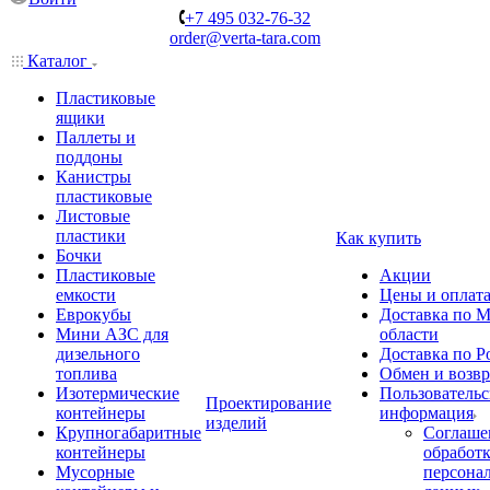
+7 495 032-76-32
order@verta-tara.com
Каталог
Пластиковые
ящики
Паллеты и
поддоны
Канистры
пластиковые
Листовые
пластики
Как купить
Бочки
Пластиковые
Акции
емкости
Цены и оплат
Еврокубы
Доставка по М
Мини АЗС для
области
дизельного
Доставка по Р
топлива
Обмен и возвр
Изотермические
Пользовательс
Проектирование
контейнеры
информация
изделий
Крупногабаритные
Соглаше
контейнеры
обработ
Мусорные
персона