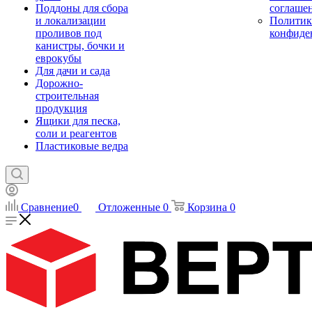
Поддоны для сбора
соглаше
и локализации
Политик
проливов под
конфиде
канистры, бочки и
еврокубы
Для дачи и сада
Дорожно-
строительная
продукция
Ящики для песка,
соли и реагентов
Пластиковые ведра
Сравнение
0
Отложенные
0
Корзина
0