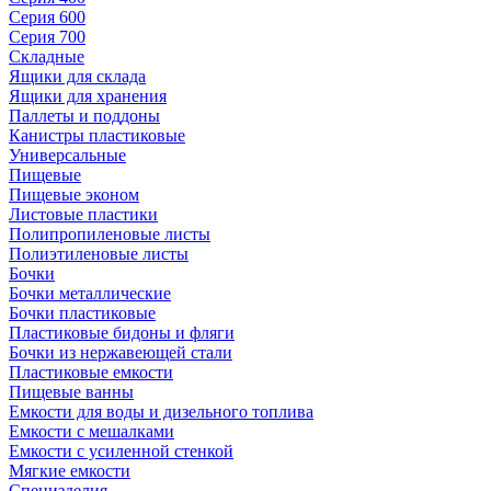
Серия 600
Серия 700
Складные
Ящики для склада
Ящики для хранения
Паллеты и поддоны
Канистры пластиковые
Универсальные
Пищевые
Пищевые эконом
Листовые пластики
Полипропиленовые листы
Полиэтиленовые листы
Бочки
Бочки металлические
Бочки пластиковые
Пластиковые бидоны и фляги
Бочки из нержавеющей стали
Пластиковые емкости
Пищевые ванны
Емкости для воды и дизельного топлива
Емкости с мешалками
Емкости с усиленной стенкой
Мягкие емкости
Специзделия