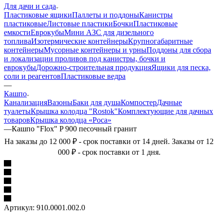
Для дачи и сада
Пластиковые ящики
Паллеты и поддоны
Канистры
пластиковые
Листовые пластики
Бочки
Пластиковые
емкости
Еврокубы
Мини АЗС для дизельного
топлива
Изотермические контейнеры
Крупногабаритные
контейнеры
Мусорные контейнеры и урны
Поддоны для сбора
и локализации проливов под канистры, бочки и
еврокубы
Дорожно-строительная продукция
Ящики для песка,
соли и реагентов
Пластиковые ведра
—
Кашпо
Канализация
Вазоны
Баки для душа
Компостер
Дачные
туалеты
Крышка колодца "Rostok"
Комплектующие для дачных
товаров
Крышка колодца «Роса»
—
Кашпо "Flox" P 900 песочный гранит
На заказы до 12 000 ₽ - срок поставки от 14 дней. Заказы от 12
000 ₽ - срок поставки от 1 дня.
Артикул:
910.0001.002.0