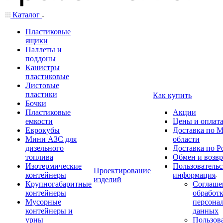
Каталог
Пластиковые
ящики
Паллеты и
поддоны
Канистры
пластиковые
Листовые
пластики
Как купить
Бочки
Пластиковые
Акции
емкости
Цены и оплат
Еврокубы
Доставка по М
Мини АЗС для
области
дизельного
Доставка по Р
топлива
Обмен и возвр
Изотермические
Пользовательс
Проектирование
контейнеры
информация
изделий
Крупногабаритные
Соглаше
контейнеры
обработ
Мусорные
персона
контейнеры и
данных
урны
Пользова