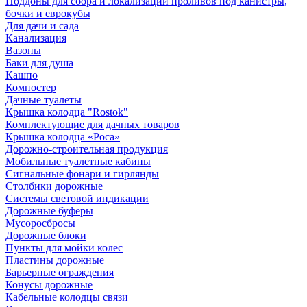
Поддоны для сбора и локализации проливов под канистры,
бочки и еврокубы
Для дачи и сада
Канализация
Вазоны
Баки для душа
Кашпо
Компостер
Дачные туалеты
Крышка колодца "Rostok"
Комплектующие для дачных товаров
Крышка колодца «Роса»
Дорожно-строительная продукция
Мобильные туалетные кабины
Сигнальные фонари и гирлянды
Столбики дорожные
Системы световой индикации
Дорожные буферы
Мусоросбросы
Дорожные блоки
Пункты для мойки колес
Пластины дорожные
Барьерные ограждения
Конусы дорожные
Кабельные колодцы связи