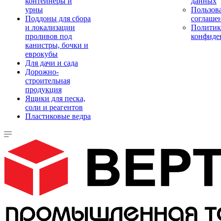
контейнеры и
данных
урны
Пользова
Поддоны для сбора
соглаше
и локализации
Политик
проливов под
конфиде
канистры, бочки и
еврокубы
Для дачи и сада
Дорожно-
строительная
продукция
Ящики для песка,
соли и реагентов
Пластиковые ведра