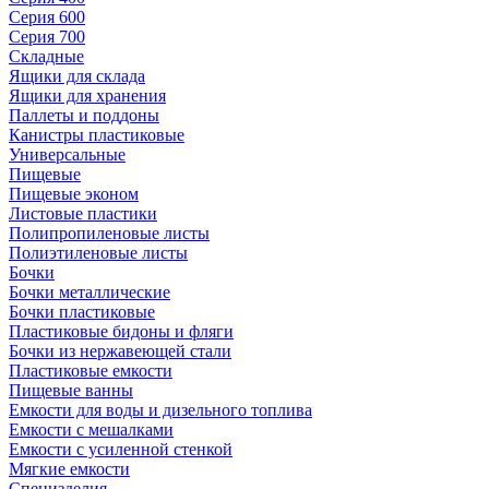
Серия 600
Серия 700
Складные
Ящики для склада
Ящики для хранения
Паллеты и поддоны
Канистры пластиковые
Универсальные
Пищевые
Пищевые эконом
Листовые пластики
Полипропиленовые листы
Полиэтиленовые листы
Бочки
Бочки металлические
Бочки пластиковые
Пластиковые бидоны и фляги
Бочки из нержавеющей стали
Пластиковые емкости
Пищевые ванны
Емкости для воды и дизельного топлива
Емкости с мешалками
Емкости с усиленной стенкой
Мягкие емкости
Специзделия