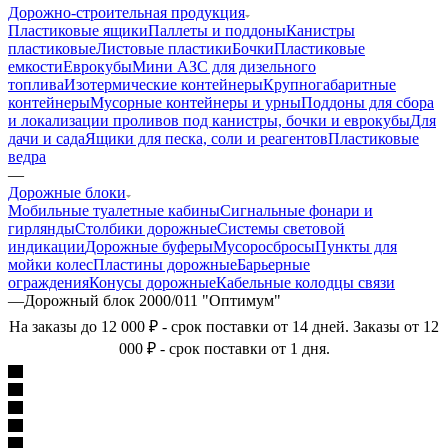
Дорожно-строительная продукция
Пластиковые ящики
Паллеты и поддоны
Канистры
пластиковые
Листовые пластики
Бочки
Пластиковые
емкости
Еврокубы
Мини АЗС для дизельного
топлива
Изотермические контейнеры
Крупногабаритные
контейнеры
Мусорные контейнеры и урны
Поддоны для сбора
и локализации проливов под канистры, бочки и еврокубы
Для
дачи и сада
Ящики для песка, соли и реагентов
Пластиковые
ведра
—
Дорожные блоки
Мобильные туалетные кабины
Сигнальные фонари и
гирлянды
Столбики дорожные
Системы световой
индикации
Дорожные буферы
Мусоросбросы
Пункты для
мойки колес
Пластины дорожные
Барьерные
ограждения
Конусы дорожные
Кабельные колодцы связи
—
Дорожный блок 2000/011 "Оптимум"
На заказы до 12 000 ₽ - срок поставки от 14 дней. Заказы от 12
000 ₽ - срок поставки от 1 дня.