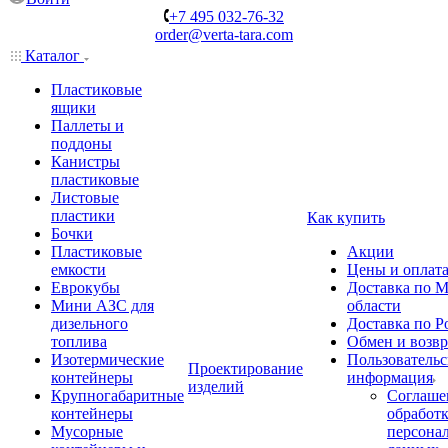
+7 495 032-76-32
order@verta-tara.com
Каталог
Пластиковые
ящики
Паллеты и
поддоны
Канистры
пластиковые
Листовые
пластики
Как купить
Бочки
Пластиковые
Акции
емкости
Цены и оплат
Еврокубы
Доставка по М
Мини АЗС для
области
дизельного
Доставка по Р
топлива
Обмен и возвр
Изотермические
Пользовательс
Проектирование
контейнеры
информация
изделий
Крупногабаритные
Соглаше
контейнеры
обработ
Мусорные
персона