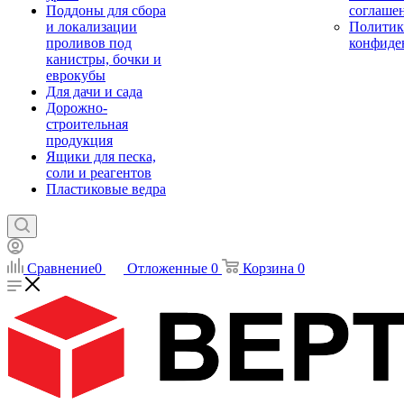
Поддоны для сбора
соглаше
и локализации
Политик
проливов под
конфиде
канистры, бочки и
еврокубы
Для дачи и сада
Дорожно-
строительная
продукция
Ящики для песка,
соли и реагентов
Пластиковые ведра
Сравнение
0
Отложенные
0
Корзина
0