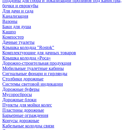
Поддоны для сбора и локализации проливов под канистры,
бочки и еврокубы
Для дачи и сада
Канализация
Вазоны
Баки для душа
Кашпо
Компостер
Дачные туалеты
Крышка колодца "Rostok"
Комплектующие для дачных товаров
Крышка колодца «Роса»
Дорожно-строительная продукция
Мобильные туалетные кабины
Сигнальные фонари и гирлянды
Столбики дорожные
Системы световой индикации
Дорожные буферы
Мусоросбросы
Дорожные блоки
Пункты для мойки колес
Пластины дорожные
Барьерные ограждения
Конусы дорожные
Кабельные колодцы связи