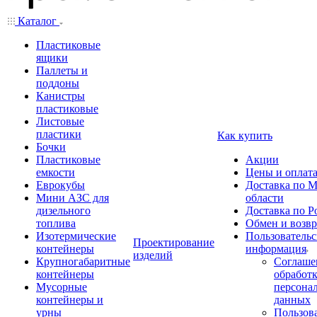
Каталог
Пластиковые
ящики
Паллеты и
поддоны
Канистры
пластиковые
Листовые
пластики
Как купить
Бочки
Пластиковые
Акции
емкости
Цены и оплат
Еврокубы
Доставка по М
Мини АЗС для
области
дизельного
Доставка по Р
топлива
Обмен и возвр
Изотермические
Пользовательс
Проектирование
контейнеры
информация
изделий
Крупногабаритные
Соглаше
контейнеры
обработ
Мусорные
персона
контейнеры и
данных
урны
Пользова