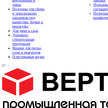
контейнеры и
данных
урны
Пользова
Поддоны для сбора
соглаше
и локализации
Политик
проливов под
конфиде
канистры, бочки и
еврокубы
Для дачи и сада
Дорожно-
строительная
продукция
Ящики для песка,
соли и реагентов
Пластиковые ведра