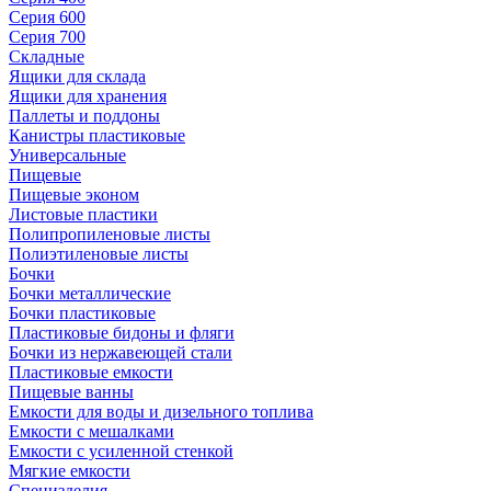
Серия 600
Серия 700
Складные
Ящики для склада
Ящики для хранения
Паллеты и поддоны
Канистры пластиковые
Универсальные
Пищевые
Пищевые эконом
Листовые пластики
Полипропиленовые листы
Полиэтиленовые листы
Бочки
Бочки металлические
Бочки пластиковые
Пластиковые бидоны и фляги
Бочки из нержавеющей стали
Пластиковые емкости
Пищевые ванны
Емкости для воды и дизельного топлива
Емкости с мешалками
Емкости с усиленной стенкой
Мягкие емкости
Специзделия