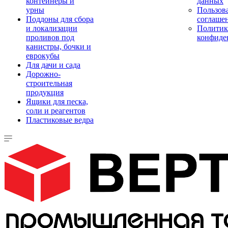
контейнеры и
данных
урны
Пользова
Поддоны для сбора
соглаше
и локализации
Политик
проливов под
конфиде
канистры, бочки и
еврокубы
Для дачи и сада
Дорожно-
строительная
продукция
Ящики для песка,
соли и реагентов
Пластиковые ведра