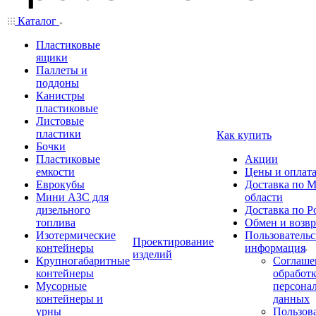
Каталог
Пластиковые
ящики
Паллеты и
поддоны
Канистры
пластиковые
Листовые
пластики
Как купить
Бочки
Пластиковые
Акции
емкости
Цены и оплат
Еврокубы
Доставка по М
Мини АЗС для
области
дизельного
Доставка по Р
топлива
Обмен и возвр
Изотермические
Пользовательс
Проектирование
контейнеры
информация
изделий
Крупногабаритные
Соглаше
контейнеры
обработ
Мусорные
персона
контейнеры и
данных
урны
Пользова