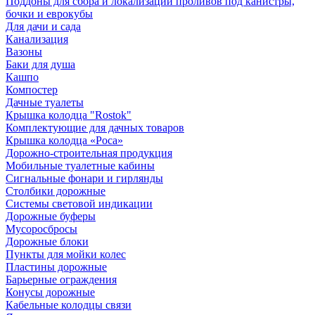
Поддоны для сбора и локализации проливов под канистры,
бочки и еврокубы
Для дачи и сада
Канализация
Вазоны
Баки для душа
Кашпо
Компостер
Дачные туалеты
Крышка колодца "Rostok"
Комплектующие для дачных товаров
Крышка колодца «Роса»
Дорожно-строительная продукция
Мобильные туалетные кабины
Сигнальные фонари и гирлянды
Столбики дорожные
Системы световой индикации
Дорожные буферы
Мусоросбросы
Дорожные блоки
Пункты для мойки колес
Пластины дорожные
Барьерные ограждения
Конусы дорожные
Кабельные колодцы связи