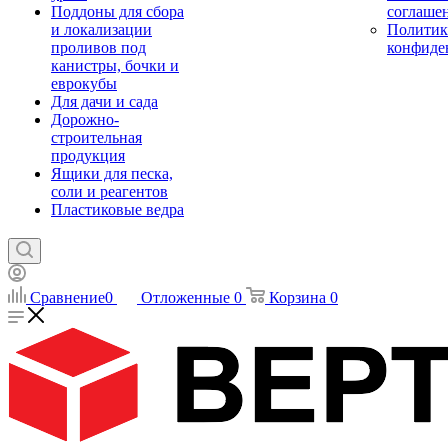
Поддоны для сбора
соглаше
и локализации
Политик
проливов под
конфиде
канистры, бочки и
еврокубы
Для дачи и сада
Дорожно-
строительная
продукция
Ящики для песка,
соли и реагентов
Пластиковые ведра
Сравнение
0
Отложенные
0
Корзина
0