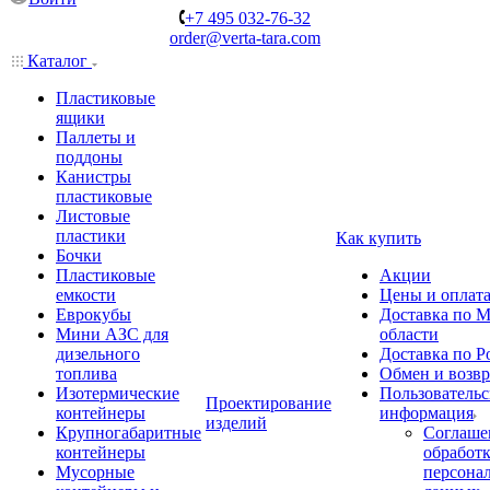
+7 495 032-76-32
order@verta-tara.com
Каталог
Пластиковые
ящики
Паллеты и
поддоны
Канистры
пластиковые
Листовые
пластики
Как купить
Бочки
Пластиковые
Акции
емкости
Цены и оплат
Еврокубы
Доставка по М
Мини АЗС для
области
дизельного
Доставка по Р
топлива
Обмен и возвр
Изотермические
Пользовательс
Проектирование
контейнеры
информация
изделий
Крупногабаритные
Соглаше
контейнеры
обработ
Мусорные
персона