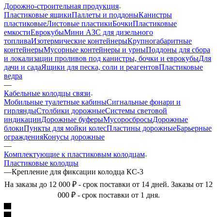
Дорожно-строительная продукция
Пластиковые ящики
Паллеты и поддоны
Канистры
пластиковые
Листовые пластики
Бочки
Пластиковые
емкости
Еврокубы
Мини АЗС для дизельного
топлива
Изотермические контейнеры
Крупногабаритные
контейнеры
Мусорные контейнеры и урны
Поддоны для сбора
и локализации проливов под канистры, бочки и еврокубы
Для
дачи и сада
Ящики для песка, соли и реагентов
Пластиковые
ведра
—
Кабельные колодцы связи
Мобильные туалетные кабины
Сигнальные фонари и
гирлянды
Столбики дорожные
Системы световой
индикации
Дорожные буферы
Мусоросбросы
Дорожные
блоки
Пункты для мойки колес
Пластины дорожные
Барьерные
ограждения
Конусы дорожные
—
Комплектующие к пластиковым колодцам
Пластиковые колодцы
—
Крепление для фиксации колодца КС-3
На заказы до 12 000 ₽ - срок поставки от 14 дней. Заказы от 12
000 ₽ - срок поставки от 1 дня.