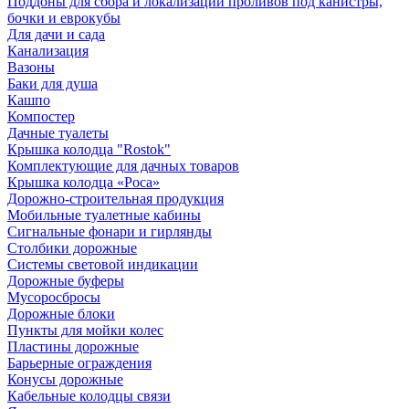
Поддоны для сбора и локализации проливов под канистры,
бочки и еврокубы
Для дачи и сада
Канализация
Вазоны
Баки для душа
Кашпо
Компостер
Дачные туалеты
Крышка колодца "Rostok"
Комплектующие для дачных товаров
Крышка колодца «Роса»
Дорожно-строительная продукция
Мобильные туалетные кабины
Сигнальные фонари и гирлянды
Столбики дорожные
Системы световой индикации
Дорожные буферы
Мусоросбросы
Дорожные блоки
Пункты для мойки колес
Пластины дорожные
Барьерные ограждения
Конусы дорожные
Кабельные колодцы связи