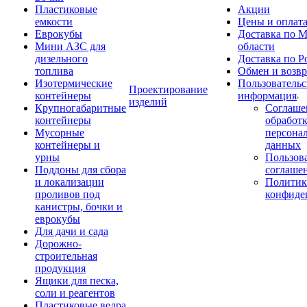
Пластиковые
Акции
емкости
Цены и оплат
Еврокубы
Доставка по М
Мини АЗС для
области
дизельного
Доставка по Р
топлива
Обмен и возвр
Изотермические
Пользовательс
Проектирование
контейнеры
информация
изделий
Крупногабаритные
Соглаше
контейнеры
обработ
Мусорные
персона
контейнеры и
данных
урны
Пользова
Поддоны для сбора
соглаше
и локализации
Политик
проливов под
конфиде
канистры, бочки и
еврокубы
Для дачи и сада
Дорожно-
строительная
продукция
Ящики для песка,
соли и реагентов
Пластиковые ведра