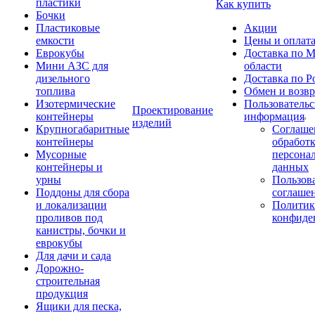
пластики
Как купить
Бочки
Пластиковые
Акции
емкости
Цены и оплат
Еврокубы
Доставка по М
Мини АЗС для
области
дизельного
Доставка по Р
топлива
Обмен и возвр
Изотермические
Пользовательс
Проектирование
контейнеры
информация
изделий
Крупногабаритные
Соглаше
контейнеры
обработ
Мусорные
персона
контейнеры и
данных
урны
Пользова
Поддоны для сбора
соглаше
и локализации
Политик
проливов под
конфиде
канистры, бочки и
еврокубы
Для дачи и сада
Дорожно-
строительная
продукция
Ящики для песка,