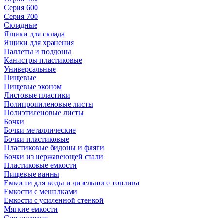
Серия 600
Серия 700
Складные
Ящики для склада
Ящики для хранения
Паллеты и поддоны
Канистры пластиковые
Универсальные
Пищевые
Пищевые эконом
Листовые пластики
Полипропиленовые листы
Полиэтиленовые листы
Бочки
Бочки металлические
Бочки пластиковые
Пластиковые бидоны и фляги
Бочки из нержавеющей стали
Пластиковые емкости
Пищевые ванны
Емкости для воды и дизельного топлива
Емкости с мешалками
Емкости с усиленной стенкой
Мягкие емкости
Специзделия