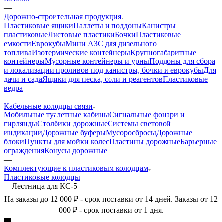
—
Дорожно-строительная продукция
Пластиковые ящики
Паллеты и поддоны
Канистры
пластиковые
Листовые пластики
Бочки
Пластиковые
емкости
Еврокубы
Мини АЗС для дизельного
топлива
Изотермические контейнеры
Крупногабаритные
контейнеры
Мусорные контейнеры и урны
Поддоны для сбора
и локализации проливов под канистры, бочки и еврокубы
Для
дачи и сада
Ящики для песка, соли и реагентов
Пластиковые
ведра
—
Кабельные колодцы связи
Мобильные туалетные кабины
Сигнальные фонари и
гирлянды
Столбики дорожные
Системы световой
индикации
Дорожные буферы
Мусоросбросы
Дорожные
блоки
Пункты для мойки колес
Пластины дорожные
Барьерные
ограждения
Конусы дорожные
—
Комплектующие к пластиковым колодцам
Пластиковые колодцы
—
Лестница для КС-5
На заказы до 12 000 ₽ - срок поставки от 14 дней. Заказы от 12
000 ₽ - срок поставки от 1 дня.