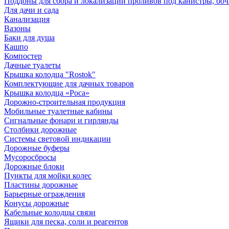
Поддоны для сбора и локализации проливов под канистры, бо
Для дачи и сада
Канализация
Вазоны
Баки для душа
Кашпо
Компостер
Дачные туалеты
Крышка колодца "Rostok"
Комплектующие для дачных товаров
Крышка колодца «Роса»
Дорожно-строительная продукция
Мобильные туалетные кабины
Сигнальные фонари и гирлянды
Столбики дорожные
Системы световой индикации
Дорожные буферы
Мусоросбросы
Дорожные блоки
Пункты для мойки колес
Пластины дорожные
Барьерные ограждения
Конусы дорожные
Кабельные колодцы связи
Ящики для песка, соли и реагентов