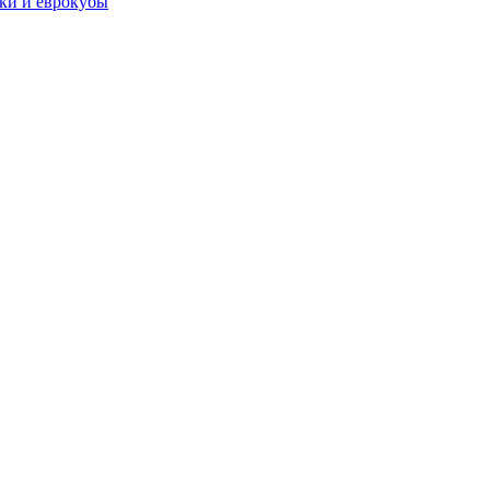
чки и еврокубы