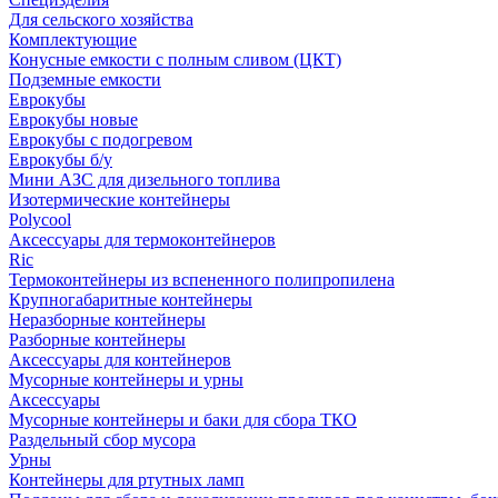
Для сельского хозяйства
Комплектующие
Конусные емкости с полным сливом (ЦКТ)
Подземные емкости
Еврокубы
Еврокубы новые
Еврокубы с подогревом
Еврокубы б/у
Мини АЗС для дизельного топлива
Изотермические контейнеры
Polycool
Аксессуары для термоконтейнеров
Ric
Термоконтейнеры из вспененного полипропилена
Крупногабаритные контейнеры
Неразборные контейнеры
Разборные контейнеры
Аксессуары для контейнеров
Мусорные контейнеры и урны
Аксессуары
Мусорные контейнеры и баки для сбора ТКО
Раздельный сбор мусора
Урны
Контейнеры для ртутных ламп