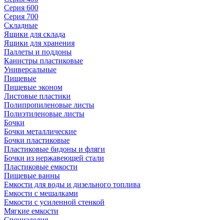
Серия 600
Серия 700
Складные
Ящики для склада
Ящики для хранения
Паллеты и поддоны
Канистры пластиковые
Универсальные
Пищевые
Пищевые эконом
Листовые пластики
Полипропиленовые листы
Полиэтиленовые листы
Бочки
Бочки металлические
Бочки пластиковые
Пластиковые бидоны и фляги
Бочки из нержавеющей стали
Пластиковые емкости
Пищевые ванны
Емкости для воды и дизельного топлива
Емкости с мешалками
Емкости с усиленной стенкой
Мягкие емкости
Специзделия