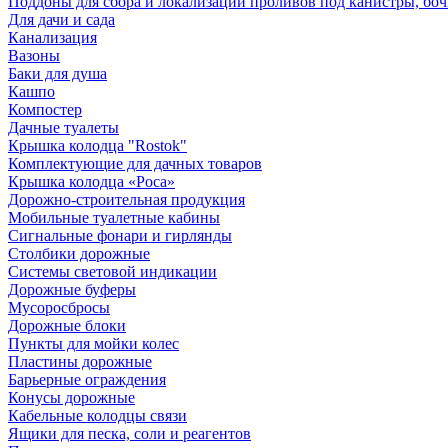
Поддоны для сбора и локализации проливов под канистры, бо
Для дачи и сада
Канализация
Вазоны
Баки для душа
Кашпо
Компостер
Дачные туалеты
Крышка колодца "Rostok"
Комплектующие для дачных товаров
Крышка колодца «Роса»
Дорожно-строительная продукция
Мобильные туалетные кабины
Сигнальные фонари и гирлянды
Столбики дорожные
Системы световой индикации
Дорожные буферы
Мусоросбросы
Дорожные блоки
Пункты для мойки колес
Пластины дорожные
Барьерные ограждения
Конусы дорожные
Кабельные колодцы связи
Ящики для песка, соли и реагентов