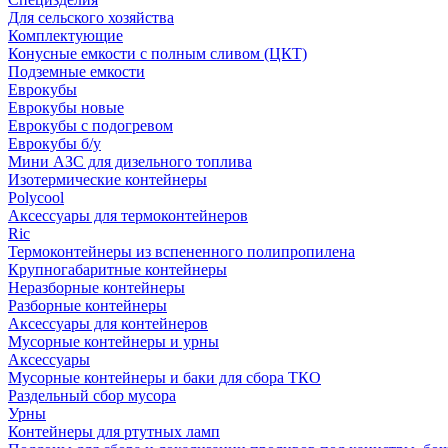
Для сельского хозяйства
Комплектующие
Конусные емкости с полным сливом (ЦКТ)
Подземные емкости
Еврокубы
Еврокубы новые
Еврокубы с подогревом
Еврокубы б/у
Мини АЗС для дизельного топлива
Изотермические контейнеры
Polycool
Аксессуары для термоконтейнеров
Ric
Термоконтейнеры из вспененного полипропилена
Крупногабаритные контейнеры
Неразборные контейнеры
Разборные контейнеры
Аксессуары для контейнеров
Мусорные контейнеры и урны
Аксессуары
Мусорные контейнеры и баки для сбора ТКО
Раздельный сбор мусора
Урны
Контейнеры для ртутных ламп