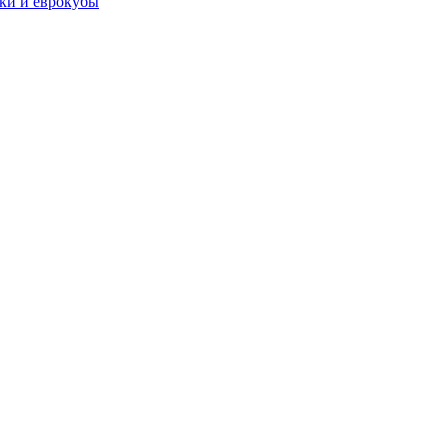
чки и еврокубы