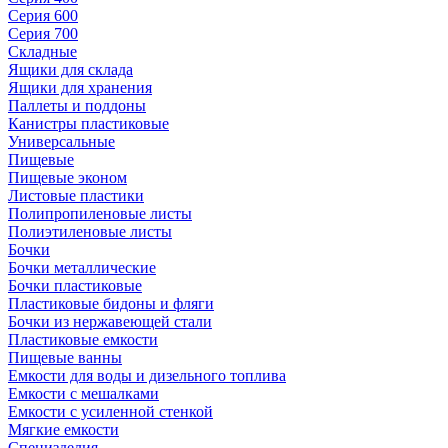
Серия 600
Серия 700
Складные
Ящики для склада
Ящики для хранения
Паллеты и поддоны
Канистры пластиковые
Универсальные
Пищевые
Пищевые эконом
Листовые пластики
Полипропиленовые листы
Полиэтиленовые листы
Бочки
Бочки металлические
Бочки пластиковые
Пластиковые бидоны и фляги
Бочки из нержавеющей стали
Пластиковые емкости
Пищевые ванны
Емкости для воды и дизельного топлива
Емкости с мешалками
Емкости с усиленной стенкой
Мягкие емкости
Специзделия