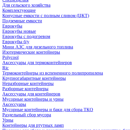
Для сельского хозяйства
Комплектующие
Конусные емкости с полным сливом (ЦКТ)
Подземные емкости
Еврокубы
Еврокубы новые
Еврокубы с подогревом
Еврокубы б/у
Мини АЗС для дизельного топлива
Изотермические контейнеры
Polycool
Аксессуары для термоконтейнеров
Ric
Термоконтейнеры из вспененного полипропилена
Крупногабаритные контейнеры
Неразборные контейнеры
Разборные контейнеры
Аксессуары для контейнеров
Мусорные контейнеры и урны
Аксессуары
Мусорные контейнеры и баки для сбора ТКО
Раздельный сбор мусора
Урны
Контейнеры для ртутных ламп