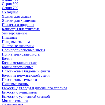
Серия 600
Серия 700
Складные
Ящики для склада
Ящики для хранения
Паллеты и поддоны
Канистры пластиковые
Универсальные
Пищевые
Пищевые эконом
Листовые пластики
Полипропиленовые листы
Полиэтиленовые листы
Бочки
Бочки металлические
Бочки пластиковые
Пластиковые бидоны и фляги
Бочки из нержавеющей стали
Пластиковые емкости
Пищевые ванны
Емкости для воды и дизельного топлива
Емкости с мешалками
Емкости с усиленной стенкой
Мягкие емкости
Специзделия