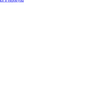
чки и еврокубы