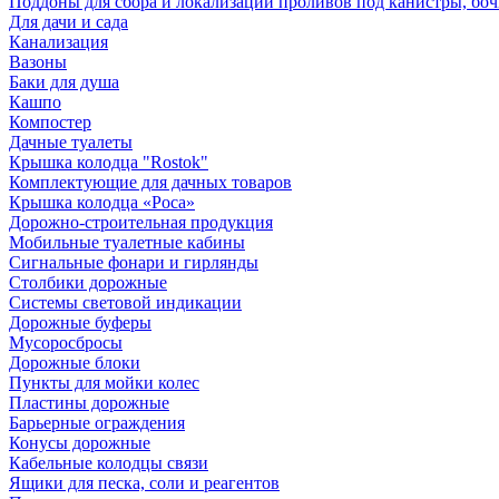
Поддоны для сбора и локализации проливов под канистры, бо
Для дачи и сада
Канализация
Вазоны
Баки для душа
Кашпо
Компостер
Дачные туалеты
Крышка колодца "Rostok"
Комплектующие для дачных товаров
Крышка колодца «Роса»
Дорожно-строительная продукция
Мобильные туалетные кабины
Сигнальные фонари и гирлянды
Столбики дорожные
Системы световой индикации
Дорожные буферы
Мусоросбросы
Дорожные блоки
Пункты для мойки колес
Пластины дорожные
Барьерные ограждения
Конусы дорожные
Кабельные колодцы связи
Ящики для песка, соли и реагентов