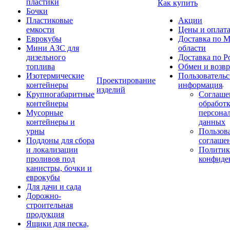
пластики
Как купить
Бочки
Пластиковые
Акции
емкости
Цены и оплат
Еврокубы
Доставка по М
Мини АЗС для
области
дизельного
Доставка по Р
топлива
Обмен и возвр
Изотермические
Пользовательс
Проектирование
контейнеры
информация
изделий
Крупногабаритные
Соглаше
контейнеры
обработ
Мусорные
персона
контейнеры и
данных
урны
Пользова
Поддоны для сбора
соглаше
и локализации
Политик
проливов под
конфиде
канистры, бочки и
еврокубы
Для дачи и сада
Дорожно-
строительная
продукция
Ящики для песка,