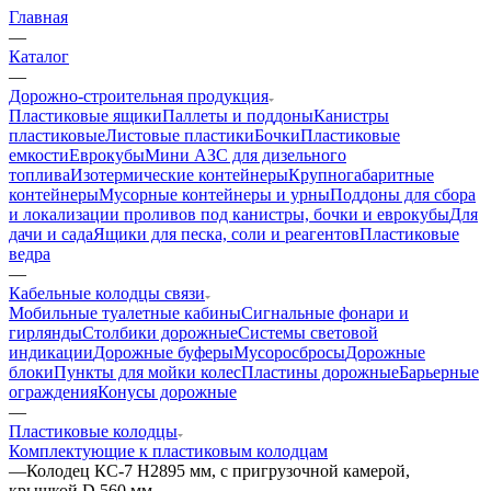
Главная
—
Каталог
—
Дорожно-строительная продукция
Пластиковые ящики
Паллеты и поддоны
Канистры
пластиковые
Листовые пластики
Бочки
Пластиковые
емкости
Еврокубы
Мини АЗС для дизельного
топлива
Изотермические контейнеры
Крупногабаритные
контейнеры
Мусорные контейнеры и урны
Поддоны для сбора
и локализации проливов под канистры, бочки и еврокубы
Для
дачи и сада
Ящики для песка, соли и реагентов
Пластиковые
ведра
—
Кабельные колодцы связи
Мобильные туалетные кабины
Сигнальные фонари и
гирлянды
Столбики дорожные
Системы световой
индикации
Дорожные буферы
Мусоросбросы
Дорожные
блоки
Пункты для мойки колес
Пластины дорожные
Барьерные
ограждения
Конусы дорожные
—
Пластиковые колодцы
Комплектующие к пластиковым колодцам
—
Колодец КС-7 H2895 мм, с пригрузочной камерой,
крышкой D 560 мм