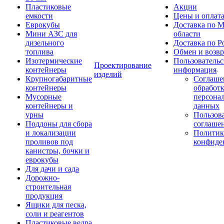
Пластиковые
Акции
емкости
Цены и оплат
Еврокубы
Доставка по М
Мини АЗС для
области
дизельного
Доставка по Р
топлива
Обмен и возвр
Изотермические
Пользовательс
Проектирование
контейнеры
информация
изделий
Крупногабаритные
Соглаше
контейнеры
обработ
Мусорные
персона
контейнеры и
данных
урны
Пользова
Поддоны для сбора
соглаше
и локализации
Политик
проливов под
конфиде
канистры, бочки и
еврокубы
Для дачи и сада
Дорожно-
строительная
продукция
Ящики для песка,
соли и реагентов
Пластиковые ведра