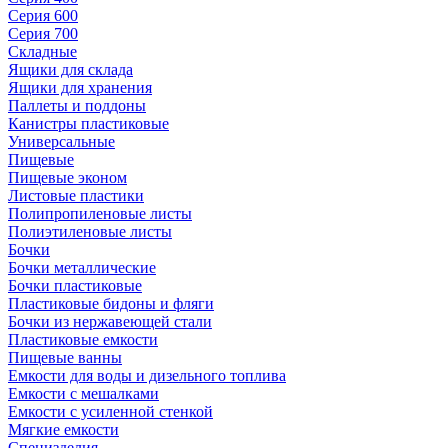
Серия 600
Серия 700
Складные
Ящики для склада
Ящики для хранения
Паллеты и поддоны
Канистры пластиковые
Универсальные
Пищевые
Пищевые эконом
Листовые пластики
Полипропиленовые листы
Полиэтиленовые листы
Бочки
Бочки металлические
Бочки пластиковые
Пластиковые бидоны и фляги
Бочки из нержавеющей стали
Пластиковые емкости
Пищевые ванны
Емкости для воды и дизельного топлива
Емкости с мешалками
Емкости с усиленной стенкой
Мягкие емкости
Специзделия