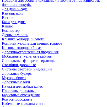
Поддоны для сбора и локализации проливов под канистры,
бочки и еврокубы
Для дачи и сада
Канализация
Вазоны
Баки для душа
Кашпо
Компостер
Дачные туалеты
Крышка колодца "Rostok"
Комплектующие для дачных товаров
Крышка колодца «Роса»
Дорожно-строительная продукция
Мобильные туалетные кабины
Сигнальные фонари и гирлянды
Столбики дорожные
Системы световой индикации
Дорожные буферы
Мусоросбросы
Дорожные блоки
Пункты для мойки колес
Пластины дорожные
Барьерные ограждения
Конусы дорожные
Кабельные колодцы связи