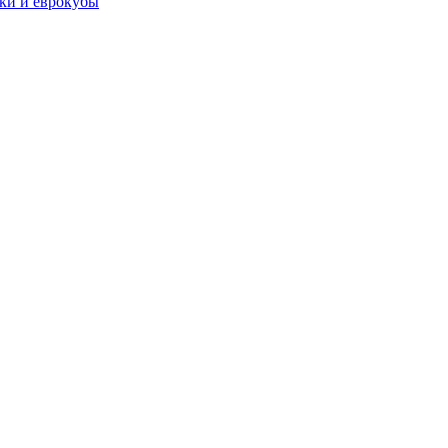
чки и еврокубы