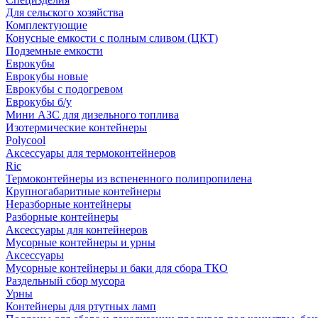
Для сельского хозяйства
Комплектующие
Конусные емкости с полным сливом (ЦКТ)
Подземные емкости
Еврокубы
Еврокубы новые
Еврокубы с подогревом
Еврокубы б/у
Мини АЗС для дизельного топлива
Изотермические контейнеры
Polycool
Аксессуары для термоконтейнеров
Ric
Термоконтейнеры из вспененного полипропилена
Крупногабаритные контейнеры
Неразборные контейнеры
Разборные контейнеры
Аксессуары для контейнеров
Мусорные контейнеры и урны
Аксессуары
Мусорные контейнеры и баки для сбора ТКО
Раздельный сбор мусора
Урны
Контейнеры для ртутных ламп