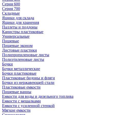
Серия 600
Серия 700
Складные
Ящики для склада
Ящики для хранения
Паллеты и поддоны
Канистры пластиковые
Универсальные
Пищевые
Пищевые эконом
Листовые пластики
Полипропиленовые листы
Полиэтиленовые листы
Бочки
Бочки металлические
Бочки пластиковые
Пластиковые бидоны и фляги
Бочки из нержавеющей стали
Пластиковые емкости
Пищевые ванны
Емкости для воды и дизельного топлива
Емкости с мешалками
Емкости с усиленной стенкой
Мягкие емкости
Специзделия