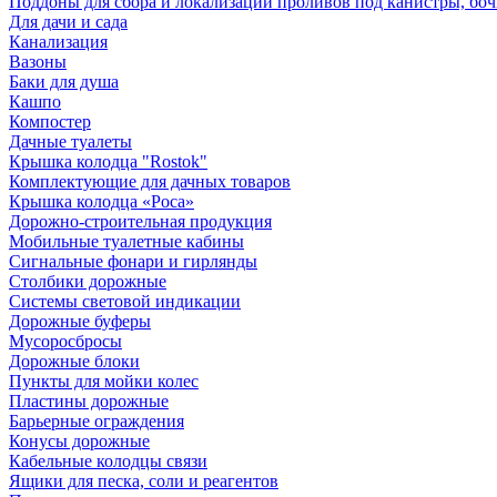
Поддоны для сбора и локализации проливов под канистры, бо
Для дачи и сада
Канализация
Вазоны
Баки для душа
Кашпо
Компостер
Дачные туалеты
Крышка колодца "Rostok"
Комплектующие для дачных товаров
Крышка колодца «Роса»
Дорожно-строительная продукция
Мобильные туалетные кабины
Сигнальные фонари и гирлянды
Столбики дорожные
Системы световой индикации
Дорожные буферы
Мусоросбросы
Дорожные блоки
Пункты для мойки колес
Пластины дорожные
Барьерные ограждения
Конусы дорожные
Кабельные колодцы связи
Ящики для песка, соли и реагентов