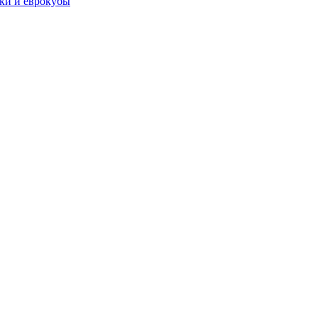
чки и еврокубы