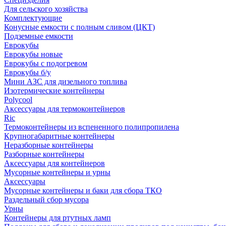
Для сельского хозяйства
Комплектующие
Конусные емкости с полным сливом (ЦКТ)
Подземные емкости
Еврокубы
Еврокубы новые
Еврокубы с подогревом
Еврокубы б/у
Мини АЗС для дизельного топлива
Изотермические контейнеры
Polycool
Аксессуары для термоконтейнеров
Ric
Термоконтейнеры из вспененного полипропилена
Крупногабаритные контейнеры
Неразборные контейнеры
Разборные контейнеры
Аксессуары для контейнеров
Мусорные контейнеры и урны
Аксессуары
Мусорные контейнеры и баки для сбора ТКО
Раздельный сбор мусора
Урны
Контейнеры для ртутных ламп