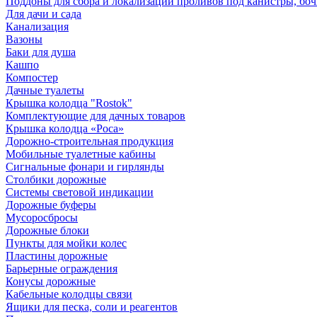
Поддоны для сбора и локализации проливов под канистры, бо
Для дачи и сада
Канализация
Вазоны
Баки для душа
Кашпо
Компостер
Дачные туалеты
Крышка колодца "Rostok"
Комплектующие для дачных товаров
Крышка колодца «Роса»
Дорожно-строительная продукция
Мобильные туалетные кабины
Сигнальные фонари и гирлянды
Столбики дорожные
Системы световой индикации
Дорожные буферы
Мусоросбросы
Дорожные блоки
Пункты для мойки колес
Пластины дорожные
Барьерные ограждения
Конусы дорожные
Кабельные колодцы связи
Ящики для песка, соли и реагентов