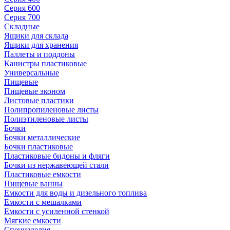
Серия 600
Серия 700
Складные
Ящики для склада
Ящики для хранения
Паллеты и поддоны
Канистры пластиковые
Универсальные
Пищевые
Пищевые эконом
Листовые пластики
Полипропиленовые листы
Полиэтиленовые листы
Бочки
Бочки металлические
Бочки пластиковые
Пластиковые бидоны и фляги
Бочки из нержавеющей стали
Пластиковые емкости
Пищевые ванны
Емкости для воды и дизельного топлива
Емкости с мешалками
Емкости с усиленной стенкой
Мягкие емкости
Специзделия