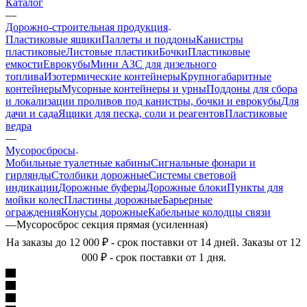
Каталог
—
Дорожно-строительная продукция
Пластиковые ящики
Паллеты и поддоны
Канистры
пластиковые
Листовые пластики
Бочки
Пластиковые
емкости
Еврокубы
Мини АЗС для дизельного
топлива
Изотермические контейнеры
Крупногабаритные
контейнеры
Мусорные контейнеры и урны
Поддоны для сбора
и локализации проливов под канистры, бочки и еврокубы
Для
дачи и сада
Ящики для песка, соли и реагентов
Пластиковые
ведра
—
Мусоросбросы
Мобильные туалетные кабины
Сигнальные фонари и
гирлянды
Столбики дорожные
Системы световой
индикации
Дорожные буферы
Дорожные блоки
Пункты для
мойки колес
Пластины дорожные
Барьерные
ограждения
Конусы дорожные
Кабельные колодцы связи
—
Мусоросброс секция прямая (усиленная)
На заказы до 12 000 ₽ - срок поставки от 14 дней. Заказы от 12
000 ₽ - срок поставки от 1 дня.