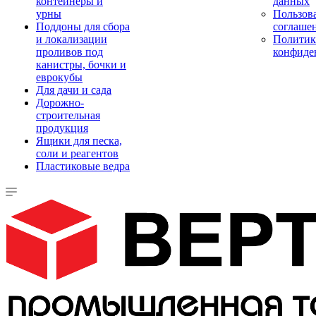
контейнеры и
данных
урны
Пользова
Поддоны для сбора
соглаше
и локализации
Политик
проливов под
конфиде
канистры, бочки и
еврокубы
Для дачи и сада
Дорожно-
строительная
продукция
Ящики для песка,
соли и реагентов
Пластиковые ведра