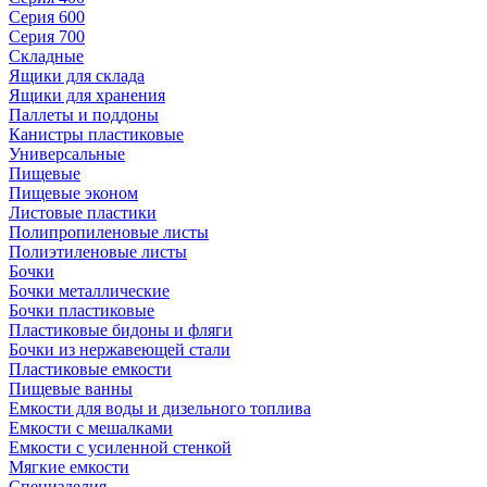
Серия 600
Серия 700
Складные
Ящики для склада
Ящики для хранения
Паллеты и поддоны
Канистры пластиковые
Универсальные
Пищевые
Пищевые эконом
Листовые пластики
Полипропиленовые листы
Полиэтиленовые листы
Бочки
Бочки металлические
Бочки пластиковые
Пластиковые бидоны и фляги
Бочки из нержавеющей стали
Пластиковые емкости
Пищевые ванны
Емкости для воды и дизельного топлива
Емкости с мешалками
Емкости с усиленной стенкой
Мягкие емкости
Специзделия