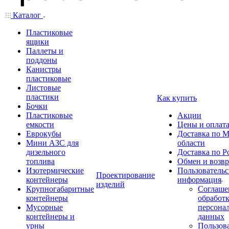
Каталог
Пластиковые
ящики
Паллеты и
поддоны
Канистры
пластиковые
Листовые
пластики
Как купить
Бочки
Пластиковые
Акции
емкости
Цены и оплат
Еврокубы
Доставка по М
Мини АЗС для
области
дизельного
Доставка по Р
топлива
Обмен и возвр
Изотермические
Пользовательс
Проектирование
контейнеры
информация
изделий
Крупногабаритные
Соглаше
контейнеры
обработ
Мусорные
персона
контейнеры и
данных
урны
Пользова