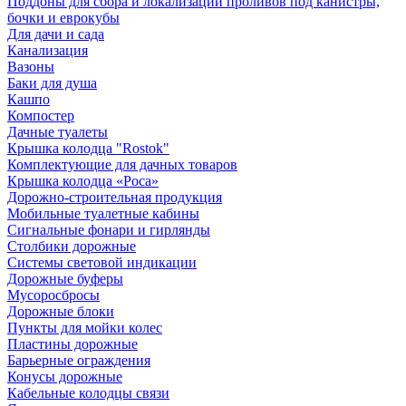
Поддоны для сбора и локализации проливов под канистры,
бочки и еврокубы
Для дачи и сада
Канализация
Вазоны
Баки для душа
Кашпо
Компостер
Дачные туалеты
Крышка колодца "Rostok"
Комплектующие для дачных товаров
Крышка колодца «Роса»
Дорожно-строительная продукция
Мобильные туалетные кабины
Сигнальные фонари и гирлянды
Столбики дорожные
Системы световой индикации
Дорожные буферы
Мусоросбросы
Дорожные блоки
Пункты для мойки колес
Пластины дорожные
Барьерные ограждения
Конусы дорожные
Кабельные колодцы связи