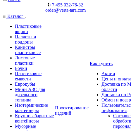
+7 495 032-76-32
order@verta-tara.com
Каталог
Пластиковые
ящики
Паллеты и
поддоны
Канистры
пластиковые
Листовые
пластики
Как купить
Бочки
Пластиковые
Акции
емкости
Цены и оплат
Еврокубы
Доставка по М
Мини АЗС для
области
дизельного
Доставка по Р
топлива
Обмен и возвр
Изотермические
Пользовательс
Проектирование
контейнеры
информация
изделий
Крупногабаритные
Соглаше
контейнеры
обработ
Мусорные
персона