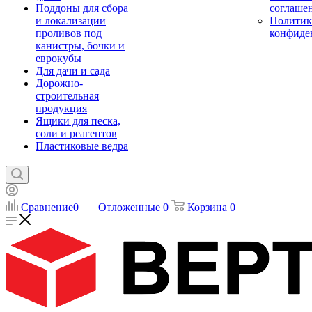
Поддоны для сбора
соглаше
и локализации
Политик
проливов под
конфиде
канистры, бочки и
еврокубы
Для дачи и сада
Дорожно-
строительная
продукция
Ящики для песка,
соли и реагентов
Пластиковые ведра
Сравнение
0
Отложенные
0
Корзина
0