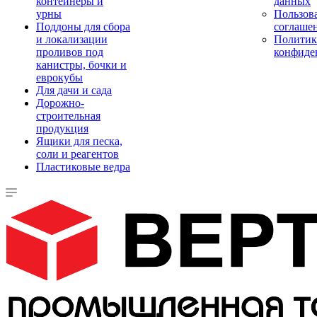
контейнеры и
данных
урны
Пользова
Поддоны для сбора
соглаше
и локализации
Политик
проливов под
конфиде
канистры, бочки и
еврокубы
Для дачи и сада
Дорожно-
строительная
продукция
Ящики для песка,
соли и реагентов
Пластиковые ведра