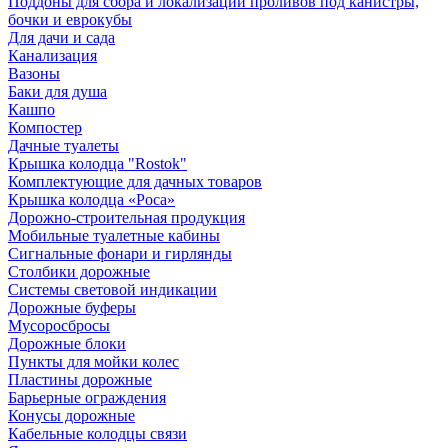
Поддоны для сбора и локализации проливов под канистры,
бочки и еврокубы
Для дачи и сада
Канализация
Вазоны
Баки для душа
Кашпо
Компостер
Дачные туалеты
Крышка колодца "Rostok"
Комплектующие для дачных товаров
Крышка колодца «Роса»
Дорожно-строительная продукция
Мобильные туалетные кабины
Сигнальные фонари и гирлянды
Столбики дорожные
Системы световой индикации
Дорожные буферы
Мусоросбросы
Дорожные блоки
Пункты для мойки колес
Пластины дорожные
Барьерные ограждения
Конусы дорожные
Кабельные колодцы связи