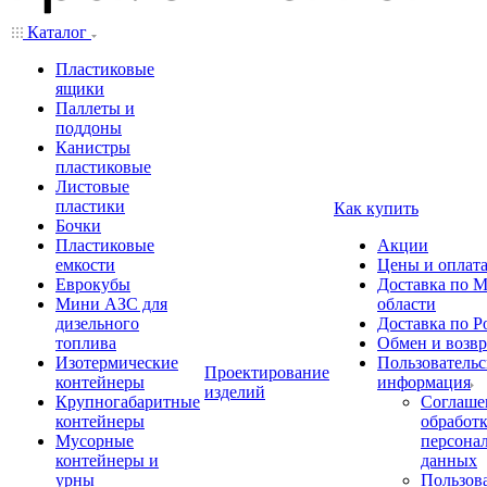
Каталог
Пластиковые
ящики
Паллеты и
поддоны
Канистры
пластиковые
Листовые
пластики
Как купить
Бочки
Пластиковые
Акции
емкости
Цены и оплат
Еврокубы
Доставка по М
Мини АЗС для
области
дизельного
Доставка по Р
топлива
Обмен и возвр
Изотермические
Пользовательс
Проектирование
контейнеры
информация
изделий
Крупногабаритные
Соглаше
контейнеры
обработ
Мусорные
персона
контейнеры и
данных
урны
Пользова