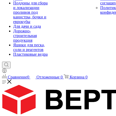
Поддоны для сбора
соглаше
и локализации
Политик
проливов под
конфиде
канистры, бочки и
еврокубы
Для дачи и сада
Дорожно-
строительная
продукция
Ящики для песка,
соли и реагентов
Пластиковые ведра
Сравнение
0
Отложенные
0
Корзина
0