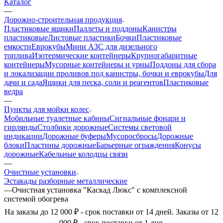
Каталог
—
Дорожно-строительная продукция
Пластиковые ящики
Паллеты и поддоны
Канистры
пластиковые
Листовые пластики
Бочки
Пластиковые
емкости
Еврокубы
Мини АЗС для дизельного
топлива
Изотермические контейнеры
Крупногабаритные
контейнеры
Мусорные контейнеры и урны
Поддоны для сбора
и локализации проливов под канистры, бочки и еврокубы
Для
дачи и сада
Ящики для песка, соли и реагентов
Пластиковые
ведра
—
Пункты для мойки колес
Мобильные туалетные кабины
Сигнальные фонари и
гирлянды
Столбики дорожные
Системы световой
индикации
Дорожные буферы
Мусоросбросы
Дорожные
блоки
Пластины дорожные
Барьерные ограждения
Конусы
дорожные
Кабельные колодцы связи
—
Очистные установки
Эстакады разборные металлические
—
Очистная установка "Каскад Люкс" с комплексной
системой обогрева
На заказы до 12 000 ₽ - срок поставки от 14 дней. Заказы от 12
000 ₽ - срок поставки от 1 дня.