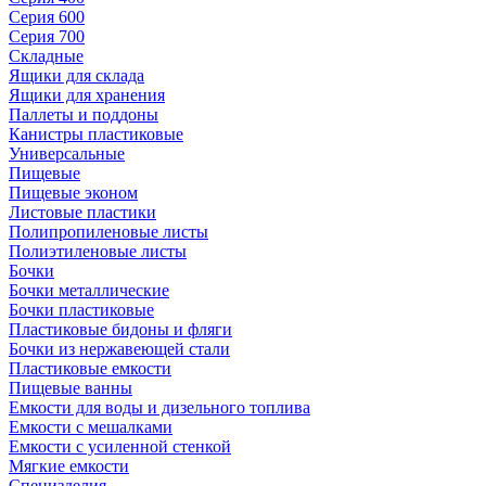
Серия 600
Серия 700
Складные
Ящики для склада
Ящики для хранения
Паллеты и поддоны
Канистры пластиковые
Универсальные
Пищевые
Пищевые эконом
Листовые пластики
Полипропиленовые листы
Полиэтиленовые листы
Бочки
Бочки металлические
Бочки пластиковые
Пластиковые бидоны и фляги
Бочки из нержавеющей стали
Пластиковые емкости
Пищевые ванны
Емкости для воды и дизельного топлива
Емкости с мешалками
Емкости с усиленной стенкой
Мягкие емкости
Специзделия