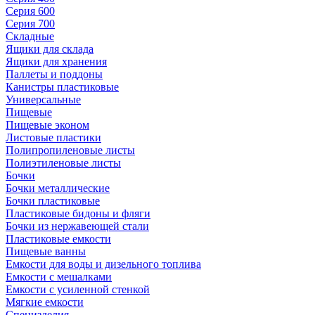
Серия 600
Серия 700
Складные
Ящики для склада
Ящики для хранения
Паллеты и поддоны
Канистры пластиковые
Универсальные
Пищевые
Пищевые эконом
Листовые пластики
Полипропиленовые листы
Полиэтиленовые листы
Бочки
Бочки металлические
Бочки пластиковые
Пластиковые бидоны и фляги
Бочки из нержавеющей стали
Пластиковые емкости
Пищевые ванны
Емкости для воды и дизельного топлива
Емкости с мешалками
Емкости с усиленной стенкой
Мягкие емкости
Специзделия