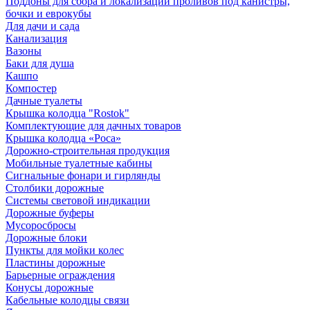
Поддоны для сбора и локализации проливов под канистры,
бочки и еврокубы
Для дачи и сада
Канализация
Вазоны
Баки для душа
Кашпо
Компостер
Дачные туалеты
Крышка колодца "Rostok"
Комплектующие для дачных товаров
Крышка колодца «Роса»
Дорожно-строительная продукция
Мобильные туалетные кабины
Сигнальные фонари и гирлянды
Столбики дорожные
Системы световой индикации
Дорожные буферы
Мусоросбросы
Дорожные блоки
Пункты для мойки колес
Пластины дорожные
Барьерные ограждения
Конусы дорожные
Кабельные колодцы связи