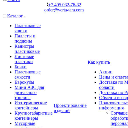
+7 495 032-76-32
order@verta-tara.com
Каталог
Пластиковые
ящики
Паллеты и
поддоны
Канистры
пластиковые
Листовые
пластики
Как купить
Бочки
Пластиковые
Акции
емкости
Цены и оплат
Еврокубы
Доставка по М
Мини АЗС для
области
дизельного
Доставка по Р
топлива
Обмен и возвр
Изотермические
Пользовательс
Проектирование
контейнеры
информация
изделий
Крупногабаритные
Соглаше
контейнеры
обработ
Мусорные
персона