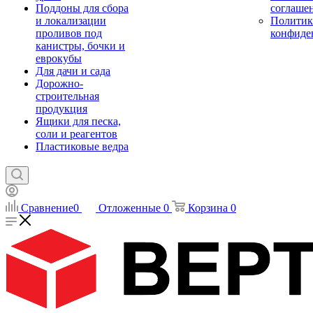
Поддоны для сбора
соглаше
и локализации
Политик
проливов под
конфиде
канистры, бочки и
еврокубы
Для дачи и сада
Дорожно-
строительная
продукция
Ящики для песка,
соли и реагентов
Пластиковые ведра
Сравнение
0
Отложенные
0
Корзина
0