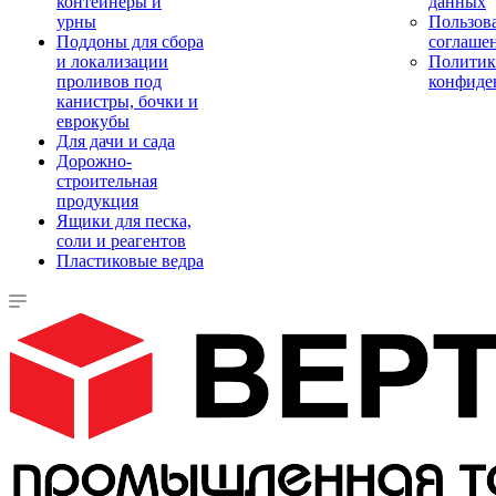
контейнеры и
данных
урны
Пользова
Поддоны для сбора
соглаше
и локализации
Политик
проливов под
конфиде
канистры, бочки и
еврокубы
Для дачи и сада
Дорожно-
строительная
продукция
Ящики для песка,
соли и реагентов
Пластиковые ведра