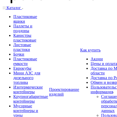
Каталог
Пластиковые
ящики
Паллеты и
поддоны
Канистры
пластиковые
Листовые
пластики
Как купить
Бочки
Пластиковые
Акции
емкости
Цены и оплат
Еврокубы
Доставка по М
Мини АЗС для
области
дизельного
Доставка по Р
топлива
Обмен и возвр
Изотермические
Пользовательс
Проектирование
контейнеры
информация
изделий
Крупногабаритные
Соглаше
контейнеры
обработ
Мусорные
персона
контейнеры и
данных
урны
Пользова