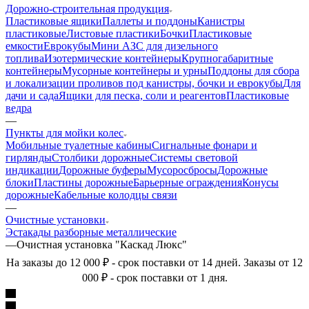
Дорожно-строительная продукция
Пластиковые ящики
Паллеты и поддоны
Канистры
пластиковые
Листовые пластики
Бочки
Пластиковые
емкости
Еврокубы
Мини АЗС для дизельного
топлива
Изотермические контейнеры
Крупногабаритные
контейнеры
Мусорные контейнеры и урны
Поддоны для сбора
и локализации проливов под канистры, бочки и еврокубы
Для
дачи и сада
Ящики для песка, соли и реагентов
Пластиковые
ведра
—
Пункты для мойки колес
Мобильные туалетные кабины
Сигнальные фонари и
гирлянды
Столбики дорожные
Системы световой
индикации
Дорожные буферы
Мусоросбросы
Дорожные
блоки
Пластины дорожные
Барьерные ограждения
Конусы
дорожные
Кабельные колодцы связи
—
Очистные установки
Эстакады разборные металлические
—
Очистная установка "Каскад Люкс"
На заказы до 12 000 ₽ - срок поставки от 14 дней. Заказы от 12
000 ₽ - срок поставки от 1 дня.