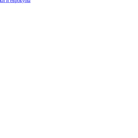
чки и еврокубы