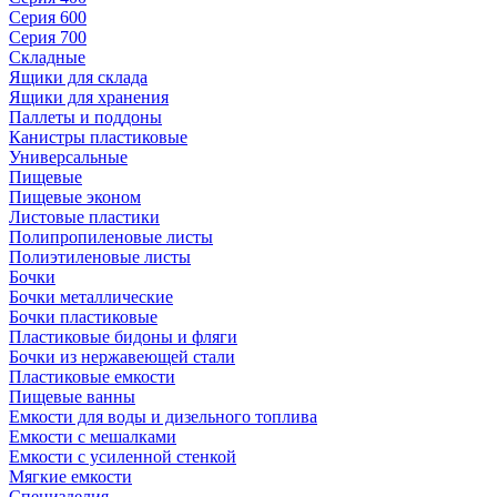
Серия 600
Серия 700
Складные
Ящики для склада
Ящики для хранения
Паллеты и поддоны
Канистры пластиковые
Универсальные
Пищевые
Пищевые эконом
Листовые пластики
Полипропиленовые листы
Полиэтиленовые листы
Бочки
Бочки металлические
Бочки пластиковые
Пластиковые бидоны и фляги
Бочки из нержавеющей стали
Пластиковые емкости
Пищевые ванны
Емкости для воды и дизельного топлива
Емкости с мешалками
Емкости с усиленной стенкой
Мягкие емкости
Специзделия