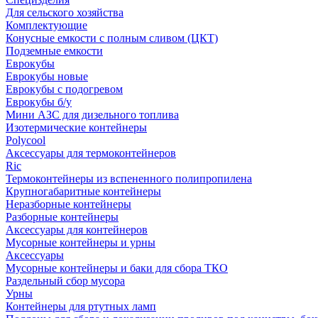
Для сельского хозяйства
Комплектующие
Конусные емкости с полным сливом (ЦКТ)
Подземные емкости
Еврокубы
Еврокубы новые
Еврокубы с подогревом
Еврокубы б/у
Мини АЗС для дизельного топлива
Изотермические контейнеры
Polycool
Аксессуары для термоконтейнеров
Ric
Термоконтейнеры из вспененного полипропилена
Крупногабаритные контейнеры
Неразборные контейнеры
Разборные контейнеры
Аксессуары для контейнеров
Мусорные контейнеры и урны
Аксессуары
Мусорные контейнеры и баки для сбора ТКО
Раздельный сбор мусора
Урны
Контейнеры для ртутных ламп