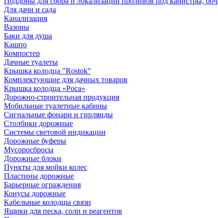
Поддоны для сбора и локализации проливов под канистры, бо
Для дачи и сада
Канализация
Вазоны
Баки для душа
Кашпо
Компостер
Дачные туалеты
Крышка колодца "Rostok"
Комплектующие для дачных товаров
Крышка колодца «Роса»
Дорожно-строительная продукция
Мобильные туалетные кабины
Сигнальные фонари и гирлянды
Столбики дорожные
Системы световой индикации
Дорожные буферы
Мусоросбросы
Дорожные блоки
Пункты для мойки колес
Пластины дорожные
Барьерные ограждения
Конусы дорожные
Кабельные колодцы связи
Ящики для песка, соли и реагентов