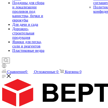
Поддоны для сбора
соглаше
и локализации
Политик
проливов под
конфиде
канистры, бочки и
еврокубы
Для дачи и сада
Дорожно-
строительная
продукция
Ящики для песка,
соли и реагентов
Пластиковые ведра
Сравнение
0
Отложенные
0
Корзина
0