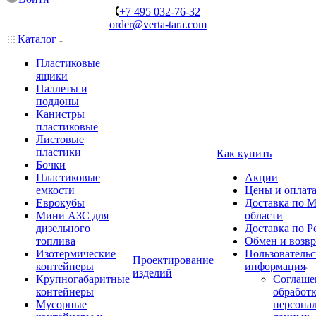
+7 495 032-76-32
order@verta-tara.com
Каталог
Пластиковые
ящики
Паллеты и
поддоны
Канистры
пластиковые
Листовые
пластики
Как купить
Бочки
Пластиковые
Акции
емкости
Цены и оплат
Еврокубы
Доставка по М
Мини АЗС для
области
дизельного
Доставка по Р
топлива
Обмен и возвр
Изотермические
Пользовательс
Проектирование
контейнеры
информация
изделий
Крупногабаритные
Соглаше
контейнеры
обработ
Мусорные
персона