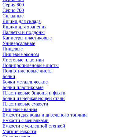
Серия 600
Серия 700
Складные
Ящики для склада
Ящики для хранения
Паллеты и поддоны
Канистры пластиковые
Универсальные
Пищевые
Пищевые эконом
Листовые пластики
Полипропиленовые листы
Полиэтиленовые листы
Бочки
Бочки металлические
Бочки пластиковые
Пластиковые бидоны и фляги
Бочки из нержавеющей стали
Пластиковые емкости
Пищевые ванны
Емкости для воды и дизельного топлива
Емкости с мешалками
Емкости с усиленной стенкой
Мягкие емкости
Специзделия