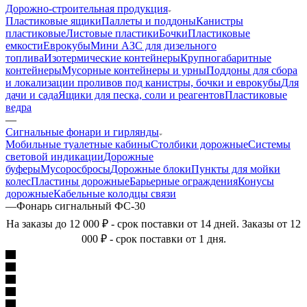
Дорожно-строительная продукция
Пластиковые ящики
Паллеты и поддоны
Канистры
пластиковые
Листовые пластики
Бочки
Пластиковые
емкости
Еврокубы
Мини АЗС для дизельного
топлива
Изотермические контейнеры
Крупногабаритные
контейнеры
Мусорные контейнеры и урны
Поддоны для сбора
и локализации проливов под канистры, бочки и еврокубы
Для
дачи и сада
Ящики для песка, соли и реагентов
Пластиковые
ведра
—
Сигнальные фонари и гирлянды
Мобильные туалетные кабины
Столбики дорожные
Системы
световой индикации
Дорожные
буферы
Мусоросбросы
Дорожные блоки
Пункты для мойки
колес
Пластины дорожные
Барьерные ограждения
Конусы
дорожные
Кабельные колодцы связи
—
Фонарь сигнальный ФС-30
На заказы до 12 000 ₽ - срок поставки от 14 дней. Заказы от 12
000 ₽ - срок поставки от 1 дня.