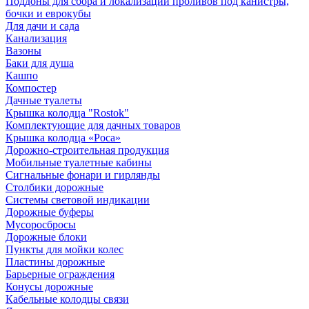
Поддоны для сбора и локализации проливов под канистры,
бочки и еврокубы
Для дачи и сада
Канализация
Вазоны
Баки для душа
Кашпо
Компостер
Дачные туалеты
Крышка колодца "Rostok"
Комплектующие для дачных товаров
Крышка колодца «Роса»
Дорожно-строительная продукция
Мобильные туалетные кабины
Сигнальные фонари и гирлянды
Столбики дорожные
Системы световой индикации
Дорожные буферы
Мусоросбросы
Дорожные блоки
Пункты для мойки колес
Пластины дорожные
Барьерные ограждения
Конусы дорожные
Кабельные колодцы связи