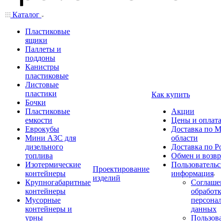
Каталог
Пластиковые
ящики
Паллеты и
поддоны
Канистры
пластиковые
Листовые
пластики
Как купить
Бочки
Пластиковые
Акции
емкости
Цены и оплат
Еврокубы
Доставка по М
Мини АЗС для
области
дизельного
Доставка по Р
топлива
Обмен и возвр
Изотермические
Пользовательс
Проектирование
контейнеры
информация
изделий
Крупногабаритные
Соглаше
контейнеры
обработ
Мусорные
персона
контейнеры и
данных
урны
Пользова