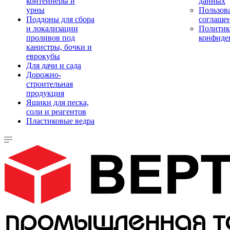
контейнеры и
данных
урны
Пользова
Поддоны для сбора
соглаше
и локализации
Политик
проливов под
конфиде
канистры, бочки и
еврокубы
Для дачи и сада
Дорожно-
строительная
продукция
Ящики для песка,
соли и реагентов
Пластиковые ведра