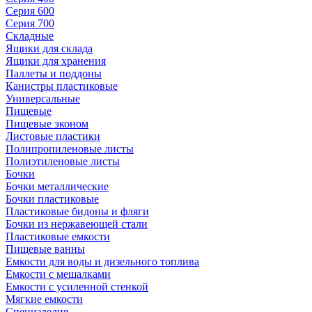
Серия 600
Серия 700
Складные
Ящики для склада
Ящики для хранения
Паллеты и поддоны
Канистры пластиковые
Универсальные
Пищевые
Пищевые эконом
Листовые пластики
Полипропиленовые листы
Полиэтиленовые листы
Бочки
Бочки металлические
Бочки пластиковые
Пластиковые бидоны и фляги
Бочки из нержавеющей стали
Пластиковые емкости
Пищевые ванны
Емкости для воды и дизельного топлива
Емкости с мешалками
Емкости с усиленной стенкой
Мягкие емкости
Специзделия