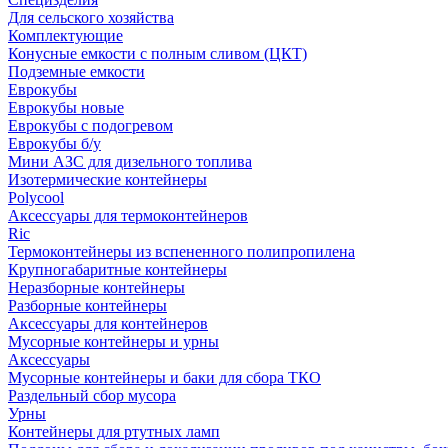
Для сельского хозяйства
Комплектующие
Конусные емкости с полным сливом (ЦКТ)
Подземные емкости
Еврокубы
Еврокубы новые
Еврокубы с подогревом
Еврокубы б/у
Мини АЗС для дизельного топлива
Изотермические контейнеры
Polycool
Аксессуары для термоконтейнеров
Ric
Термоконтейнеры из вспененного полипропилена
Крупногабаритные контейнеры
Неразборные контейнеры
Разборные контейнеры
Аксессуары для контейнеров
Мусорные контейнеры и урны
Аксессуары
Мусорные контейнеры и баки для сбора ТКО
Раздельный сбор мусора
Урны
Контейнеры для ртутных ламп