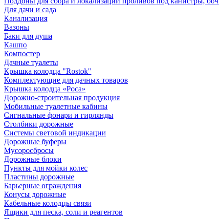
Поддоны для сбора и локализации проливов под канистры, бо
Для дачи и сада
Канализация
Вазоны
Баки для душа
Кашпо
Компостер
Дачные туалеты
Крышка колодца "Rostok"
Комплектующие для дачных товаров
Крышка колодца «Роса»
Дорожно-строительная продукция
Мобильные туалетные кабины
Сигнальные фонари и гирлянды
Столбики дорожные
Системы световой индикации
Дорожные буферы
Мусоросбросы
Дорожные блоки
Пункты для мойки колес
Пластины дорожные
Барьерные ограждения
Конусы дорожные
Кабельные колодцы связи
Ящики для песка, соли и реагентов