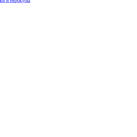
чки и еврокубы