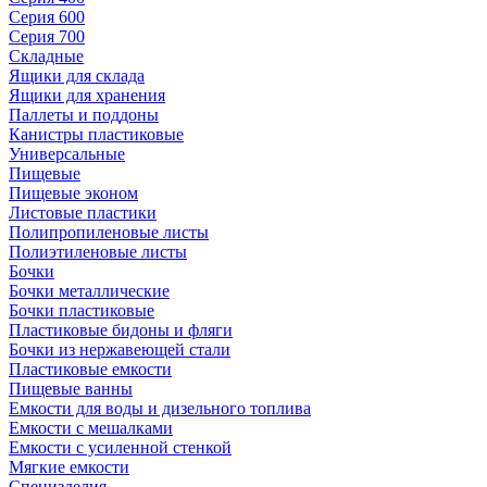
Серия 600
Серия 700
Складные
Ящики для склада
Ящики для хранения
Паллеты и поддоны
Канистры пластиковые
Универсальные
Пищевые
Пищевые эконом
Листовые пластики
Полипропиленовые листы
Полиэтиленовые листы
Бочки
Бочки металлические
Бочки пластиковые
Пластиковые бидоны и фляги
Бочки из нержавеющей стали
Пластиковые емкости
Пищевые ванны
Емкости для воды и дизельного топлива
Емкости с мешалками
Емкости с усиленной стенкой
Мягкие емкости
Специзделия