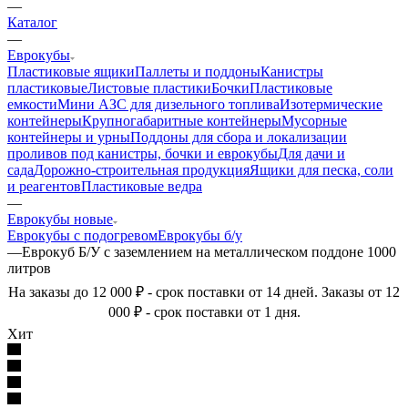
—
Каталог
—
Еврокубы
Пластиковые ящики
Паллеты и поддоны
Канистры
пластиковые
Листовые пластики
Бочки
Пластиковые
емкости
Мини АЗС для дизельного топлива
Изотермические
контейнеры
Крупногабаритные контейнеры
Мусорные
контейнеры и урны
Поддоны для сбора и локализации
проливов под канистры, бочки и еврокубы
Для дачи и
сада
Дорожно-строительная продукция
Ящики для песка, соли
и реагентов
Пластиковые ведра
—
Еврокубы новые
Еврокубы с подогревом
Еврокубы б/у
—
Еврокуб Б/У с заземлением на металлическом поддоне 1000
литров
На заказы до 12 000 ₽ - срок поставки от 14 дней. Заказы от 12
000 ₽ - срок поставки от 1 дня.
Хит