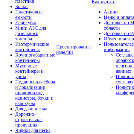
пластики
Как купить
Бочки
Пластиковые
Акции
емкости
Цены и оплат
Еврокубы
Доставка по М
Мини АЗС для
области
дизельного
Доставка по Р
топлива
Обмен и возвр
Изотермические
Пользовательс
Проектирование
контейнеры
информация
изделий
Крупногабаритные
Соглаше
контейнеры
обработ
Мусорные
персона
контейнеры и
данных
урны
Пользова
Поддоны для сбора
соглаше
и локализации
Политик
проливов под
конфиде
канистры, бочки и
еврокубы
Для дачи и сада
Дорожно-
строительная
продукция
Ящики для песка,