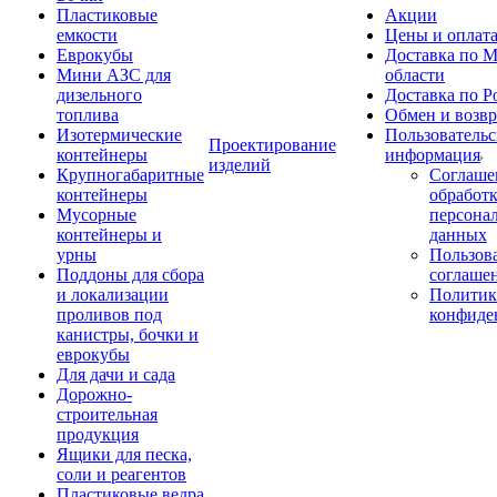
Пластиковые
Акции
емкости
Цены и оплат
Еврокубы
Доставка по М
Мини АЗС для
области
дизельного
Доставка по Р
топлива
Обмен и возвр
Изотермические
Пользовательс
Проектирование
контейнеры
информация
изделий
Крупногабаритные
Соглаше
контейнеры
обработ
Мусорные
персона
контейнеры и
данных
урны
Пользова
Поддоны для сбора
соглаше
и локализации
Политик
проливов под
конфиде
канистры, бочки и
еврокубы
Для дачи и сада
Дорожно-
строительная
продукция
Ящики для песка,
соли и реагентов
Пластиковые ведра