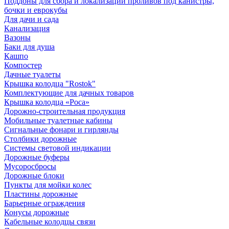
Поддоны для сбора и локализации проливов под канистры,
бочки и еврокубы
Для дачи и сада
Канализация
Вазоны
Баки для душа
Кашпо
Компостер
Дачные туалеты
Крышка колодца "Rostok"
Комплектующие для дачных товаров
Крышка колодца «Роса»
Дорожно-строительная продукция
Мобильные туалетные кабины
Сигнальные фонари и гирлянды
Столбики дорожные
Системы световой индикации
Дорожные буферы
Мусоросбросы
Дорожные блоки
Пункты для мойки колес
Пластины дорожные
Барьерные ограждения
Конусы дорожные
Кабельные колодцы связи