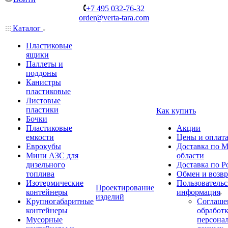
+7 495 032-76-32
order@verta-tara.com
Каталог
Пластиковые
ящики
Паллеты и
поддоны
Канистры
пластиковые
Листовые
пластики
Как купить
Бочки
Пластиковые
Акции
емкости
Цены и оплат
Еврокубы
Доставка по М
Мини АЗС для
области
дизельного
Доставка по Р
топлива
Обмен и возвр
Изотермические
Пользовательс
Проектирование
контейнеры
информация
изделий
Крупногабаритные
Соглаше
контейнеры
обработ
Мусорные
персона