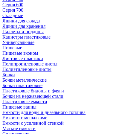
Серия 600
Серия 700
Складные
Ящики для склада
Ящики для хранения
Паллеты и поддоны
Канистры пластиковые
Универсальные
Пищевые
Пищевые эконом
Листовые пластики
Полипропиленовые листы
Полиэтиленовые листы
Бочки
Бочки металлические
Бочки пластиковые
Пластиковые бидоны и фляги
Бочки из нержавеющей стали
Пластиковые емкости
Пищевые ванны
Емкости для воды и дизельного топлива
Емкости с мешалками
Емкости с усиленной стенкой
Мягкие емкости
Специзделия