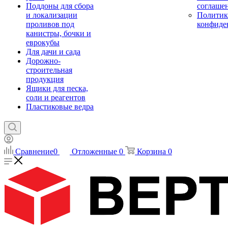
Поддоны для сбора
соглаше
и локализации
Политик
проливов под
конфиде
канистры, бочки и
еврокубы
Для дачи и сада
Дорожно-
строительная
продукция
Ящики для песка,
соли и реагентов
Пластиковые ведра
Сравнение
0
Отложенные
0
Корзина
0