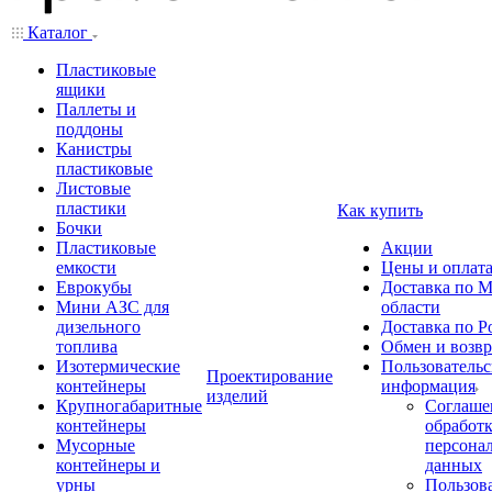
Каталог
Пластиковые
ящики
Паллеты и
поддоны
Канистры
пластиковые
Листовые
пластики
Как купить
Бочки
Пластиковые
Акции
емкости
Цены и оплат
Еврокубы
Доставка по М
Мини АЗС для
области
дизельного
Доставка по Р
топлива
Обмен и возвр
Изотермические
Пользовательс
Проектирование
контейнеры
информация
изделий
Крупногабаритные
Соглаше
контейнеры
обработ
Мусорные
персона
контейнеры и
данных
урны
Пользова