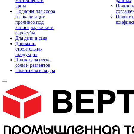
контейнеры и
данных
урны
Пользова
Поддоны для сбора
соглаше
и локализации
Политик
проливов под
конфиде
канистры, бочки и
еврокубы
Для дачи и сада
Дорожно-
строительная
продукция
Ящики для песка,
соли и реагентов
Пластиковые ведра