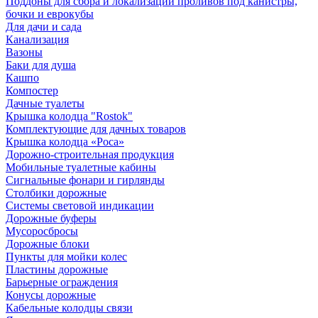
Поддоны для сбора и локализации проливов под канистры,
бочки и еврокубы
Для дачи и сада
Канализация
Вазоны
Баки для душа
Кашпо
Компостер
Дачные туалеты
Крышка колодца "Rostok"
Комплектующие для дачных товаров
Крышка колодца «Роса»
Дорожно-строительная продукция
Мобильные туалетные кабины
Сигнальные фонари и гирлянды
Столбики дорожные
Системы световой индикации
Дорожные буферы
Мусоросбросы
Дорожные блоки
Пункты для мойки колес
Пластины дорожные
Барьерные ограждения
Конусы дорожные
Кабельные колодцы связи