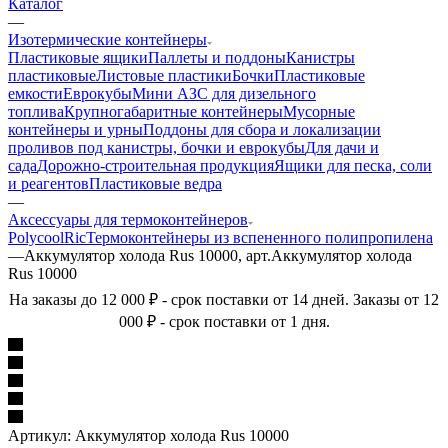
Каталог
—
Изотермические контейнеры
Пластиковые ящики
Паллеты и поддоны
Канистры
пластиковые
Листовые пластики
Бочки
Пластиковые
емкости
Еврокубы
Мини АЗС для дизельного
топлива
Крупногабаритные контейнеры
Мусорные
контейнеры и урны
Поддоны для сбора и локализации
проливов под канистры, бочки и еврокубы
Для дачи и
сада
Дорожно-строительная продукция
Ящики для песка, соли
и реагентов
Пластиковые ведра
—
Аксессуары для термоконтейнеров
Polycool
Ric
Термоконтейнеры из вспененного полипропилена
—
Аккумулятор холода Rus 10000, арт.Аккумулятор холода
Rus 10000
На заказы до 12 000 ₽ - срок поставки от 14 дней. Заказы от 12
000 ₽ - срок поставки от 1 дня.
Артикул:
Аккумулятор холода Rus 10000