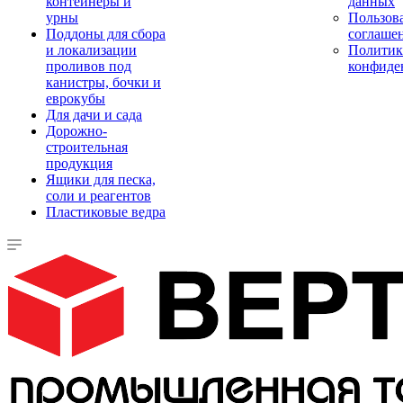
контейнеры и
данных
урны
Пользова
Поддоны для сбора
соглаше
и локализации
Политик
проливов под
конфиде
канистры, бочки и
еврокубы
Для дачи и сада
Дорожно-
строительная
продукция
Ящики для песка,
соли и реагентов
Пластиковые ведра