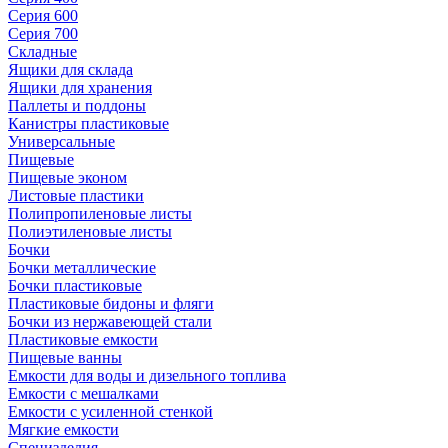
Серия 600
Серия 700
Складные
Ящики для склада
Ящики для хранения
Паллеты и поддоны
Канистры пластиковые
Универсальные
Пищевые
Пищевые эконом
Листовые пластики
Полипропиленовые листы
Полиэтиленовые листы
Бочки
Бочки металлические
Бочки пластиковые
Пластиковые бидоны и фляги
Бочки из нержавеющей стали
Пластиковые емкости
Пищевые ванны
Емкости для воды и дизельного топлива
Емкости с мешалками
Емкости с усиленной стенкой
Мягкие емкости
Специзделия