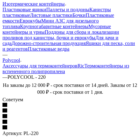
Изотермические контейнеры
Пластиковые ящики
Паллеты и поддоны
Канистры
пластиковые
Листовые пластики
Бочки
Пластиковые
емкости
Еврокубы
Мини АЗС для дизельного
топлива
Крупногабаритные контейнеры
Мусорные
контейнеры и урны
Поддоны для сбора и локализации
проливов под канистры, бочки и еврокубы
Для дачи и
сада
Дорожно-строительная продукция
Ящики для песка, соли
и реагентов
Пластиковые ведра
—
Polycool
Аксессуары для термоконтейнеров
Ric
Термоконтейнеры из
вспененного полипропилена
—
POLYCOOL - 220
На заказы до 12 000 ₽ - срок поставки от 14 дней. Заказы от 12
000 ₽ - срок поставки от 1 дня.
Советуем
Артикул:
PL-220