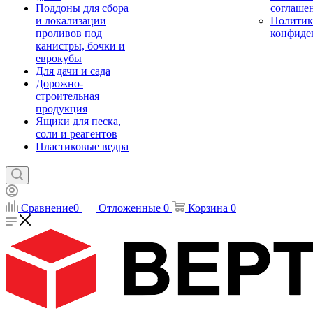
Поддоны для сбора
соглаше
и локализации
Политик
проливов под
конфиде
канистры, бочки и
еврокубы
Для дачи и сада
Дорожно-
строительная
продукция
Ящики для песка,
соли и реагентов
Пластиковые ведра
Сравнение
0
Отложенные
0
Корзина
0