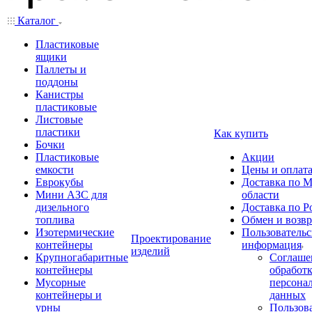
Каталог
Пластиковые
ящики
Паллеты и
поддоны
Канистры
пластиковые
Листовые
пластики
Как купить
Бочки
Пластиковые
Акции
емкости
Цены и оплат
Еврокубы
Доставка по М
Мини АЗС для
области
дизельного
Доставка по Р
топлива
Обмен и возвр
Изотермические
Пользовательс
Проектирование
контейнеры
информация
изделий
Крупногабаритные
Соглаше
контейнеры
обработ
Мусорные
персона
контейнеры и
данных
урны
Пользова