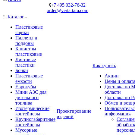
+7 495 032-76-32
order@verta-tara.com
Каталог
Пластиковые
ящики
Паллеты и
поддоны
Канистры
пластиковые
Листовые
пластики
Как купить
Бочки
Пластиковые
Акции
емкости
Цены и оплат
Еврокубы
Доставка по М
Мини АЗС для
области
дизельного
Доставка по Р
топлива
Обмен и возвр
Изотермические
Пользовательс
Проектирование
контейнеры
информация
изделий
Крупногабаритные
Соглаше
контейнеры
обработ
Мусорные
персона