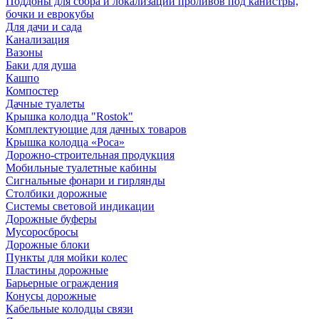
Поддоны для сбора и локализации проливов под канистры,
бочки и еврокубы
Для дачи и сада
Канализация
Вазоны
Баки для душа
Кашпо
Компостер
Дачные туалеты
Крышка колодца "Rostok"
Комплектующие для дачных товаров
Крышка колодца «Роса»
Дорожно-строительная продукция
Мобильные туалетные кабины
Сигнальные фонари и гирлянды
Столбики дорожные
Системы световой индикации
Дорожные буферы
Мусоросбросы
Дорожные блоки
Пункты для мойки колес
Пластины дорожные
Барьерные ограждения
Конусы дорожные
Кабельные колодцы связи