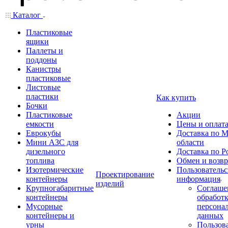
Каталог
Пластиковые
ящики
Паллеты и
поддоны
Канистры
пластиковые
Листовые
пластики
Как купить
Бочки
Пластиковые
Акции
емкости
Цены и оплат
Еврокубы
Доставка по М
Мини АЗС для
области
дизельного
Доставка по Р
топлива
Обмен и возвр
Изотермические
Пользовательс
Проектирование
контейнеры
информация
изделий
Крупногабаритные
Соглаше
контейнеры
обработ
Мусорные
персона
контейнеры и
данных
урны
Пользова