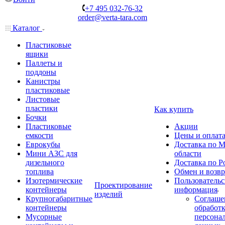
+7 495 032-76-32
order@verta-tara.com
Каталог
Пластиковые
ящики
Паллеты и
поддоны
Канистры
пластиковые
Листовые
пластики
Как купить
Бочки
Пластиковые
Акции
емкости
Цены и оплат
Еврокубы
Доставка по М
Мини АЗС для
области
дизельного
Доставка по Р
топлива
Обмен и возвр
Изотермические
Пользовательс
Проектирование
контейнеры
информация
изделий
Крупногабаритные
Соглаше
контейнеры
обработ
Мусорные
персона