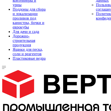
контейнеры и
данных
урны
Пользова
Поддоны для сбора
соглаше
и локализации
Политик
проливов под
конфиде
канистры, бочки и
еврокубы
Для дачи и сада
Дорожно-
строительная
продукция
Ящики для песка,
соли и реагентов
Пластиковые ведра