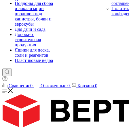
Поддоны для сбора
соглаше
и локализации
Политик
проливов под
конфиде
канистры, бочки и
еврокубы
Для дачи и сада
Дорожно-
строительная
продукция
Ящики для песка,
соли и реагентов
Пластиковые ведра
Сравнение
0
Отложенные
0
Корзина
0