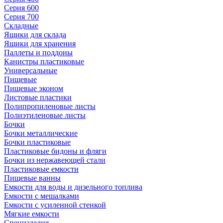
Серия 600
Серия 700
Складные
Ящики для склада
Ящики для хранения
Паллеты и поддоны
Канистры пластиковые
Универсальные
Пищевые
Пищевые эконом
Листовые пластики
Полипропиленовые листы
Полиэтиленовые листы
Бочки
Бочки металлические
Бочки пластиковые
Пластиковые бидоны и фляги
Бочки из нержавеющей стали
Пластиковые емкости
Пищевые ванны
Емкости для воды и дизельного топлива
Емкости с мешалками
Емкости с усиленной стенкой
Мягкие емкости
Специзделия