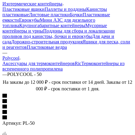
Изотермические контейнеры
Пластиковые ящики
Паллеты и поддоны
Канистры
пластиковые
Листовые пластики
Бочки
Пластиковые
емкости
Еврокубы
Мини АЗС для дизельного
топлива
Крупногабаритные контейнеры
Мусорные
контейнеры и урны
Поддоны для сбора и локализации
проливов под канистры, бочки и еврокубы
Для дачи и
сада
Дорожно-строительная продукция
Ящики для песка, соли
и реагентов
Пластиковые ведра
—
Polycool
Аксессуары для термоконтейнеров
Ric
Термоконтейнеры из
вспененного полипропилена
—
POLYCOOL - 50
На заказы до 12 000 ₽ - срок поставки от 14 дней. Заказы от 12
000 ₽ - срок поставки от 1 дня.
Артикул:
PL-50