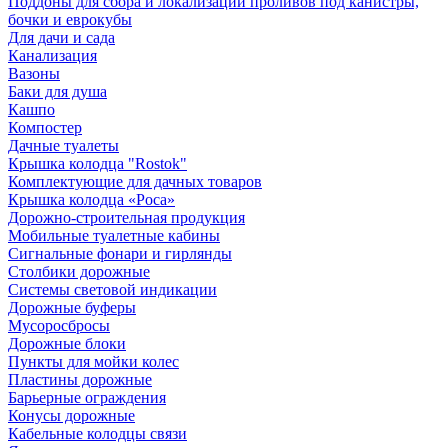
Поддоны для сбора и локализации проливов под канистры,
бочки и еврокубы
Для дачи и сада
Канализация
Вазоны
Баки для душа
Кашпо
Компостер
Дачные туалеты
Крышка колодца "Rostok"
Комплектующие для дачных товаров
Крышка колодца «Роса»
Дорожно-строительная продукция
Мобильные туалетные кабины
Сигнальные фонари и гирлянды
Столбики дорожные
Системы световой индикации
Дорожные буферы
Мусоросбросы
Дорожные блоки
Пункты для мойки колес
Пластины дорожные
Барьерные ограждения
Конусы дорожные
Кабельные колодцы связи