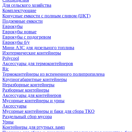
Для сельского хозяйства
Комплектующие
Конусные емкости с полным сливом (ЦКТ)
Подземные емкости
Еврокубы
Еврокубы новые
Еврокубы с подогревом
Еврокубы б/у
Мини АЗС для дизельного топлива
Изотермические контейнеры
Polycool
Аксессуары для термоконтейнеров
Ric
Термоконтейнеры из вспененного полипропилена
Крупногабаритные контейнеры
Неразборные контейнеры
Разборные контейнеры
Аксессуары для контейнеров
Мусорные контейнеры и урны
Аксессуары
Мусорные контейнеры и баки для сбора ТКО
Раздельный сбор мусора
Урны
Контейнеры для ртутных ламп