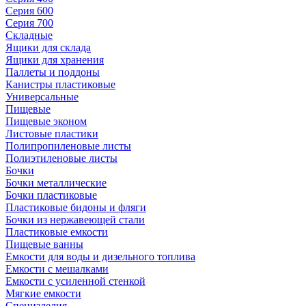
Серия 600
Серия 700
Складные
Ящики для склада
Ящики для хранения
Паллеты и поддоны
Канистры пластиковые
Универсальные
Пищевые
Пищевые эконом
Листовые пластики
Полипропиленовые листы
Полиэтиленовые листы
Бочки
Бочки металлические
Бочки пластиковые
Пластиковые бидоны и фляги
Бочки из нержавеющей стали
Пластиковые емкости
Пищевые ванны
Емкости для воды и дизельного топлива
Емкости с мешалками
Емкости с усиленной стенкой
Мягкие емкости
Специзделия