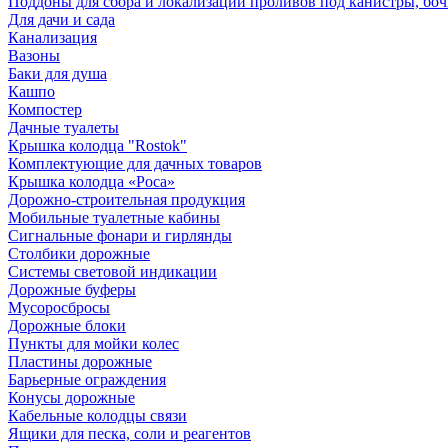
Поддоны для сбора и локализации проливов под канистры, бо
Для дачи и сада
Канализация
Вазоны
Баки для душа
Кашпо
Компостер
Дачные туалеты
Крышка колодца "Rostok"
Комплектующие для дачных товаров
Крышка колодца «Роса»
Дорожно-строительная продукция
Мобильные туалетные кабины
Сигнальные фонари и гирлянды
Столбики дорожные
Системы световой индикации
Дорожные буферы
Мусоросбросы
Дорожные блоки
Пункты для мойки колес
Пластины дорожные
Барьерные ограждения
Конусы дорожные
Кабельные колодцы связи
Ящики для песка, соли и реагентов