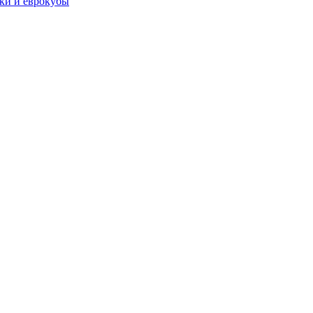
чки и еврокубы