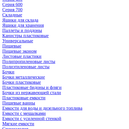
Серия 600
Серия 700
Складные
Ящики для склада
Ящики для хранения
Паллеты и поддоны
Канистры пластиковые
Универсальные
Пищевые
Пищевые эконом
Листовые пластики
Полипропиленовые листы
Полиэтиленовые листы
Бочки
Бочки металлические
Бочки пластиковые
Пластиковые бидоны и фляги
Бочки из нержавеющей стали
Пластиковые емкости
Пищевые ванны
Емкости для воды и дизельного топлива
Емкости с мешалками
Емкости с усиленной стенкой
Мягкие емкости
Специзделия