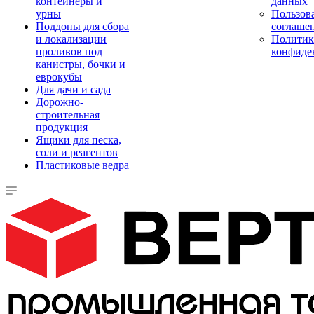
контейнеры и
данных
урны
Пользова
Поддоны для сбора
соглаше
и локализации
Политик
проливов под
конфиде
канистры, бочки и
еврокубы
Для дачи и сада
Дорожно-
строительная
продукция
Ящики для песка,
соли и реагентов
Пластиковые ведра