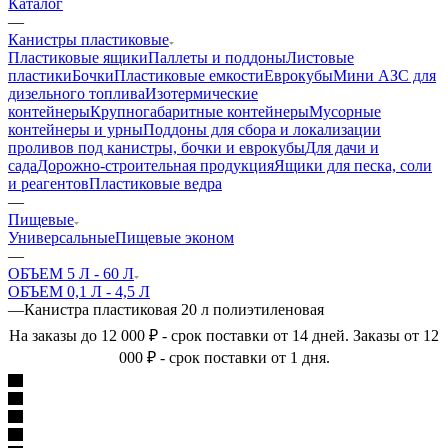
Каталог
—
Канистры пластиковые
Пластиковые ящики
Паллеты и поддоны
Листовые
пластики
Бочки
Пластиковые емкости
Еврокубы
Мини АЗС для
дизельного топлива
Изотермические
контейнеры
Крупногабаритные контейнеры
Мусорные
контейнеры и урны
Поддоны для сбора и локализации
проливов под канистры, бочки и еврокубы
Для дачи и
сада
Дорожно-строительная продукция
Ящики для песка, соли
и реагентов
Пластиковые ведра
—
Пищевые
Универсальные
Пищевые эконом
—
ОБЪЕМ 5 Л - 60 Л
ОБЪЕМ 0,1 Л - 4,5 Л
—
Канистра пластиковая 20 л полиэтиленовая
На заказы до 12 000 ₽ - срок поставки от 14 дней. Заказы от 12
000 ₽ - срок поставки от 1 дня.