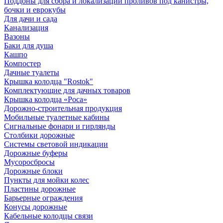
Поддоны для сбора и локализации проливов под канистры,
бочки и еврокубы
Для дачи и сада
Канализация
Вазоны
Баки для душа
Кашпо
Компостер
Дачные туалеты
Крышка колодца "Rostok"
Комплектующие для дачных товаров
Крышка колодца «Роса»
Дорожно-строительная продукция
Мобильные туалетные кабины
Сигнальные фонари и гирлянды
Столбики дорожные
Системы световой индикации
Дорожные буферы
Мусоросбросы
Дорожные блоки
Пункты для мойки колес
Пластины дорожные
Барьерные ограждения
Конусы дорожные
Кабельные колодцы связи