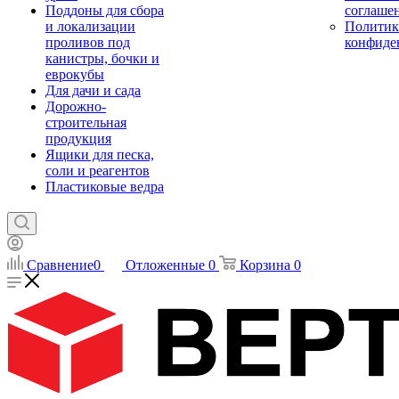
Поддоны для сбора
соглаше
и локализации
Политик
проливов под
конфиде
канистры, бочки и
еврокубы
Для дачи и сада
Дорожно-
строительная
продукция
Ящики для песка,
соли и реагентов
Пластиковые ведра
Сравнение
0
Отложенные
0
Корзина
0