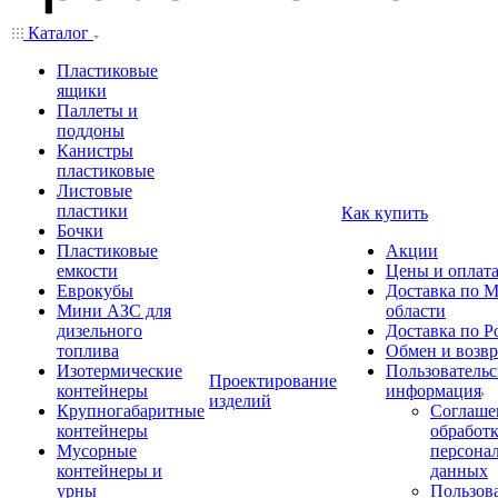
Каталог
Пластиковые
ящики
Паллеты и
поддоны
Канистры
пластиковые
Листовые
пластики
Как купить
Бочки
Пластиковые
Акции
емкости
Цены и оплат
Еврокубы
Доставка по М
Мини АЗС для
области
дизельного
Доставка по Р
топлива
Обмен и возвр
Изотермические
Пользовательс
Проектирование
контейнеры
информация
изделий
Крупногабаритные
Соглаше
контейнеры
обработ
Мусорные
персона
контейнеры и
данных
урны
Пользова