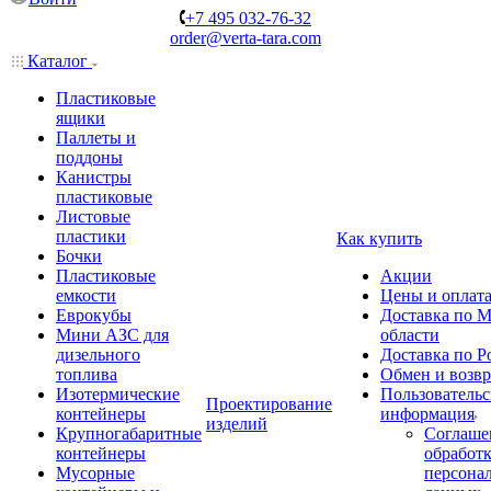
+7 495 032-76-32
order@verta-tara.com
Каталог
Пластиковые
ящики
Паллеты и
поддоны
Канистры
пластиковые
Листовые
пластики
Как купить
Бочки
Пластиковые
Акции
емкости
Цены и оплат
Еврокубы
Доставка по М
Мини АЗС для
области
дизельного
Доставка по Р
топлива
Обмен и возвр
Изотермические
Пользовательс
Проектирование
контейнеры
информация
изделий
Крупногабаритные
Соглаше
контейнеры
обработ
Мусорные
персона