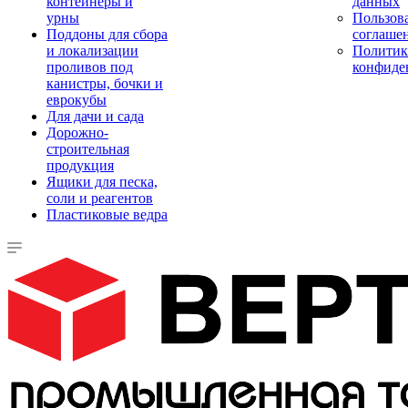
контейнеры и
данных
урны
Пользова
Поддоны для сбора
соглаше
и локализации
Политик
проливов под
конфиде
канистры, бочки и
еврокубы
Для дачи и сада
Дорожно-
строительная
продукция
Ящики для песка,
соли и реагентов
Пластиковые ведра