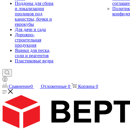
Поддоны для сбора
соглаше
и локализации
Политик
проливов под
конфиде
канистры, бочки и
еврокубы
Для дачи и сада
Дорожно-
строительная
продукция
Ящики для песка,
соли и реагентов
Пластиковые ведра
Сравнение
0
Отложенные
0
Корзина
0