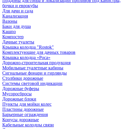
Поддоны для сбора и локализации проливов под канистры,
бочки и еврокубы
Для дачи и сада
Канализация
Вазоны
Баки для душа
Кашпо
Компостер
Дачные туалеты
Крышка колодца "Rostok"
Комплектующие для дачных товаров
Крышка колодца «Роса»
Дорожно-строительная продукция
Мобильные туалетные кабины
Сигнальные фонари и гирлянды
Столбики дорожные
Системы световой индикации
Дорожные буферы
Мусоросбросы
Дорожные блоки
Пункты для мойки колес
Пластины дорожные
Барьерные ограждения
Конусы дорожные
Кабельные колодцы связи