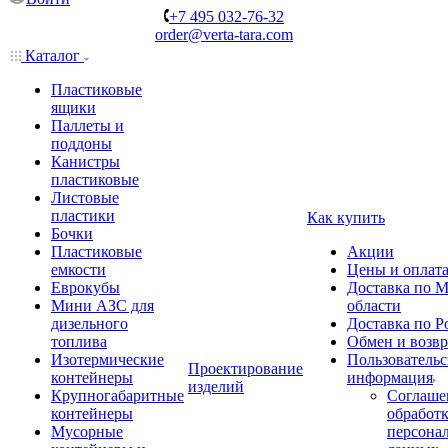
+7 495 032-76-32
order@verta-tara.com
Каталог
Пластиковые
ящики
Паллеты и
поддоны
Канистры
пластиковые
Листовые
пластики
Как купить
Бочки
Пластиковые
Акции
емкости
Цены и оплат
Еврокубы
Доставка по М
Мини АЗС для
области
дизельного
Доставка по Р
топлива
Обмен и возвр
Изотермические
Пользовательс
Проектирование
контейнеры
информация
изделий
Крупногабаритные
Соглаше
контейнеры
обработ
Мусорные
персона