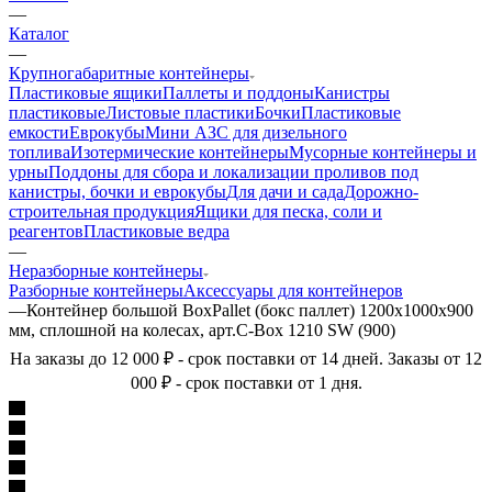
—
Каталог
—
Крупногабаритные контейнеры
Пластиковые ящики
Паллеты и поддоны
Канистры
пластиковые
Листовые пластики
Бочки
Пластиковые
емкости
Еврокубы
Мини АЗС для дизельного
топлива
Изотермические контейнеры
Мусорные контейнеры и
урны
Поддоны для сбора и локализации проливов под
канистры, бочки и еврокубы
Для дачи и сада
Дорожно-
строительная продукция
Ящики для песка, соли и
реагентов
Пластиковые ведра
—
Неразборные контейнеры
Разборные контейнеры
Аксессуары для контейнеров
—
Контейнер большой BoxPallet (бокс паллет) 1200x1000x900
мм, сплошной на колесах, арт.C-Box 1210 SW (900)
На заказы до 12 000 ₽ - срок поставки от 14 дней. Заказы от 12
000 ₽ - срок поставки от 1 дня.