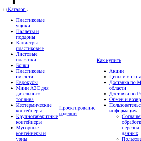
Каталог
Пластиковые
ящики
Паллеты и
поддоны
Канистры
пластиковые
Листовые
пластики
Как купить
Бочки
Пластиковые
Акции
емкости
Цены и оплат
Еврокубы
Доставка по М
Мини АЗС для
области
дизельного
Доставка по Р
топлива
Обмен и возвр
Изотермические
Пользовательс
Проектирование
контейнеры
информация
изделий
Крупногабаритные
Соглаше
контейнеры
обработ
Мусорные
персона
контейнеры и
данных
урны
Пользова