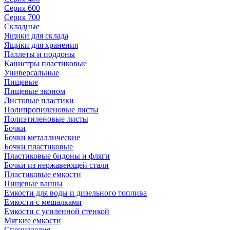
Серия 600
Серия 700
Складные
Ящики для склада
Ящики для хранения
Паллеты и поддоны
Канистры пластиковые
Универсальные
Пищевые
Пищевые эконом
Листовые пластики
Полипропиленовые листы
Полиэтиленовые листы
Бочки
Бочки металлические
Бочки пластиковые
Пластиковые бидоны и фляги
Бочки из нержавеющей стали
Пластиковые емкости
Пищевые ванны
Емкости для воды и дизельного топлива
Емкости с мешалками
Емкости с усиленной стенкой
Мягкие емкости
Специзделия