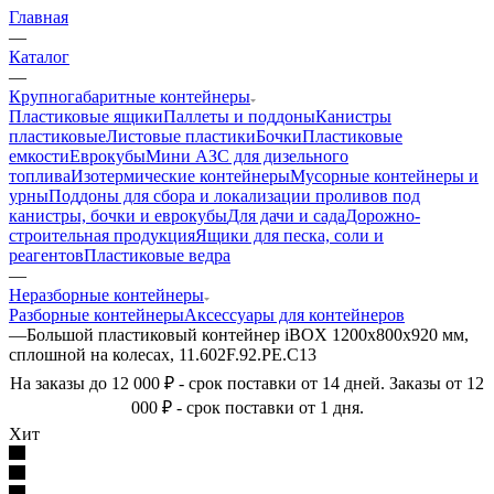
Главная
—
Каталог
—
Крупногабаритные контейнеры
Пластиковые ящики
Паллеты и поддоны
Канистры
пластиковые
Листовые пластики
Бочки
Пластиковые
емкости
Еврокубы
Мини АЗС для дизельного
топлива
Изотермические контейнеры
Мусорные контейнеры и
урны
Поддоны для сбора и локализации проливов под
канистры, бочки и еврокубы
Для дачи и сада
Дорожно-
строительная продукция
Ящики для песка, соли и
реагентов
Пластиковые ведра
—
Неразборные контейнеры
Разборные контейнеры
Аксессуары для контейнеров
—
Большой пластиковый контейнер iBOX 1200х800х920 мм,
сплошной на колесах, 11.602F.92.PE.C13
На заказы до 12 000 ₽ - срок поставки от 14 дней. Заказы от 12
000 ₽ - срок поставки от 1 дня.
Хит