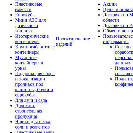
Пластиковые
Акции
емкости
Цены и оплат
Еврокубы
Доставка по М
Мини АЗС для
области
дизельного
Доставка по Р
топлива
Обмен и возвр
Изотермические
Пользовательс
Проектирование
контейнеры
информация
изделий
Крупногабаритные
Соглаше
контейнеры
обработ
Мусорные
персона
контейнеры и
данных
урны
Пользова
Поддоны для сбора
соглаше
и локализации
Политик
проливов под
конфиде
канистры, бочки и
еврокубы
Для дачи и сада
Дорожно-
строительная
продукция
Ящики для песка,
соли и реагентов
Пластиковые ведра