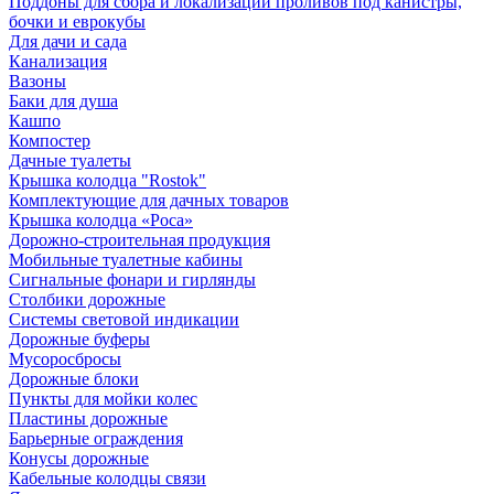
Поддоны для сбора и локализации проливов под канистры,
бочки и еврокубы
Для дачи и сада
Канализация
Вазоны
Баки для душа
Кашпо
Компостер
Дачные туалеты
Крышка колодца "Rostok"
Комплектующие для дачных товаров
Крышка колодца «Роса»
Дорожно-строительная продукция
Мобильные туалетные кабины
Сигнальные фонари и гирлянды
Столбики дорожные
Системы световой индикации
Дорожные буферы
Мусоросбросы
Дорожные блоки
Пункты для мойки колес
Пластины дорожные
Барьерные ограждения
Конусы дорожные
Кабельные колодцы связи