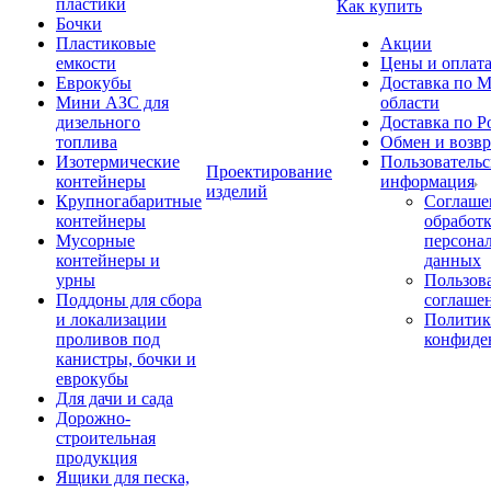
пластики
Как купить
Бочки
Пластиковые
Акции
емкости
Цены и оплат
Еврокубы
Доставка по М
Мини АЗС для
области
дизельного
Доставка по Р
топлива
Обмен и возвр
Изотермические
Пользовательс
Проектирование
контейнеры
информация
изделий
Крупногабаритные
Соглаше
контейнеры
обработ
Мусорные
персона
контейнеры и
данных
урны
Пользова
Поддоны для сбора
соглаше
и локализации
Политик
проливов под
конфиде
канистры, бочки и
еврокубы
Для дачи и сада
Дорожно-
строительная
продукция
Ящики для песка,