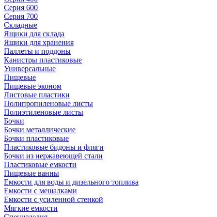
Серия 600
Серия 700
Складные
Ящики для склада
Ящики для хранения
Паллеты и поддоны
Канистры пластиковые
Универсальные
Пищевые
Пищевые эконом
Листовые пластики
Полипропиленовые листы
Полиэтиленовые листы
Бочки
Бочки металлические
Бочки пластиковые
Пластиковые бидоны и фляги
Бочки из нержавеющей стали
Пластиковые емкости
Пищевые ванны
Емкости для воды и дизельного топлива
Емкости с мешалками
Емкости с усиленной стенкой
Мягкие емкости
Специзделия