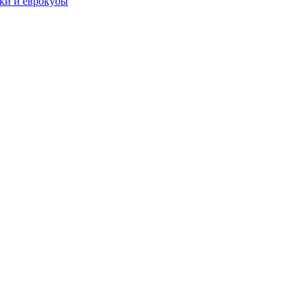
чки и еврокубы