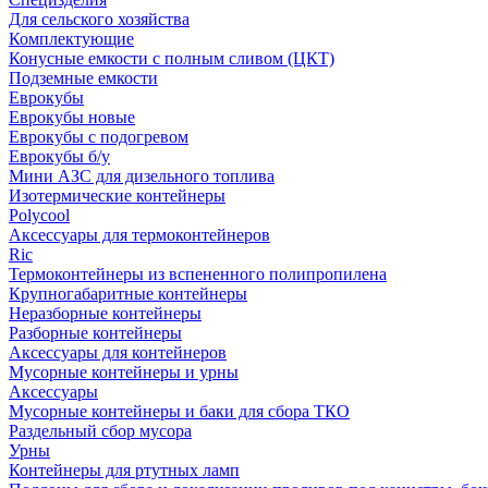
Для сельского хозяйства
Комплектующие
Конусные емкости с полным сливом (ЦКТ)
Подземные емкости
Еврокубы
Еврокубы новые
Еврокубы с подогревом
Еврокубы б/у
Мини АЗС для дизельного топлива
Изотермические контейнеры
Polycool
Аксессуары для термоконтейнеров
Ric
Термоконтейнеры из вспененного полипропилена
Крупногабаритные контейнеры
Неразборные контейнеры
Разборные контейнеры
Аксессуары для контейнеров
Мусорные контейнеры и урны
Аксессуары
Мусорные контейнеры и баки для сбора ТКО
Раздельный сбор мусора
Урны
Контейнеры для ртутных ламп