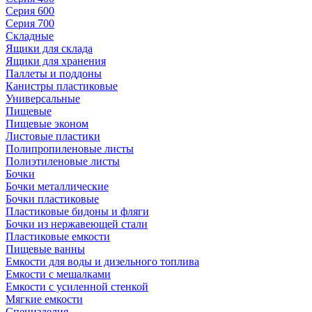
Серия 600
Серия 700
Складные
Ящики для склада
Ящики для хранения
Паллеты и поддоны
Канистры пластиковые
Универсальные
Пищевые
Пищевые эконом
Листовые пластики
Полипропиленовые листы
Полиэтиленовые листы
Бочки
Бочки металлические
Бочки пластиковые
Пластиковые бидоны и фляги
Бочки из нержавеющей стали
Пластиковые емкости
Пищевые ванны
Емкости для воды и дизельного топлива
Емкости с мешалками
Емкости с усиленной стенкой
Мягкие емкости
Специзделия