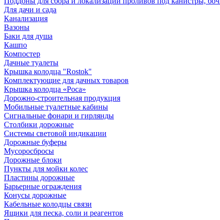
Поддоны для сбора и локализации проливов под канистры, бо
Для дачи и сада
Канализация
Вазоны
Баки для душа
Кашпо
Компостер
Дачные туалеты
Крышка колодца "Rostok"
Комплектующие для дачных товаров
Крышка колодца «Роса»
Дорожно-строительная продукция
Мобильные туалетные кабины
Сигнальные фонари и гирлянды
Столбики дорожные
Системы световой индикации
Дорожные буферы
Мусоросбросы
Дорожные блоки
Пункты для мойки колес
Пластины дорожные
Барьерные ограждения
Конусы дорожные
Кабельные колодцы связи
Ящики для песка, соли и реагентов