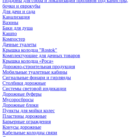
Поддоны для сбора и локализации проливов под канистры,
бочки и еврокубы
Для дачи и сада
Канализация
Вазоны
Баки для душа
Кашпо
Компостер
Дачные туалеты
Крышка колодца "Rostok"
Комплектующие для дачных товаров
Крышка колодца «Роса»
Дорожно-строительная продукция
Мобильные туалетные кабины
Сигнальные фонари и гирлянды
Столбики дорожные
Системы световой индикации
Дорожные буферы
Мусоросбросы
Дорожные блоки
Пункты для мойки колес
Пластины дорожные
Барьерные ограждения
Конусы дорожные
Кабельные колодцы связи