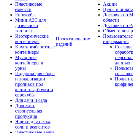
Пластиковые
Акции
емкости
Цены и оплат
Еврокубы
Доставка по М
Мини АЗС для
области
дизельного
Доставка по Р
топлива
Обмен и возвр
Изотермические
Пользовательс
Проектирование
контейнеры
информация
изделий
Крупногабаритные
Соглаше
контейнеры
обработ
Мусорные
персона
контейнеры и
данных
урны
Пользова
Поддоны для сбора
соглаше
и локализации
Политик
проливов под
конфиде
канистры, бочки и
еврокубы
Для дачи и сада
Дорожно-
строительная
продукция
Ящики для песка,
соли и реагентов
Пластиковые ведра