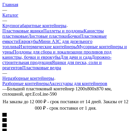
Главная
—
Каталог
—
Крупногабаритные контейнеры
Пластиковые ящики
Паллеты и поддоны
Канистры
пластиковые
Листовые пластики
Бочки
Пластиковые
емкости
Еврокубы
Мини АЗС для дизельного
топлива
Изотермические контейнеры
Мусорные контейнеры и
урны
Поддоны для сбора и локализации проливов под
канистры, бочки и еврокубы
Для дачи и сада
Дорожно-
строительная продукция
Ящики для песка, соли и
реагентов
Пластиковые ведра
—
Неразборные контейнеры
Разборные контейнеры
Аксессуары для контейнеров
—
Большой пластиковый контейнер 1200х800х870 мм,
сплошной, арт.EcoLine-590
На заказы до 12 000 ₽ - срок поставки от 14 дней. Заказы от 12
000 ₽ - срок поставки от 1 дня.