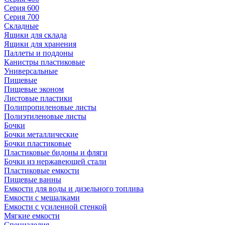
Серия 600
Серия 700
Складные
Ящики для склада
Ящики для хранения
Паллеты и поддоны
Канистры пластиковые
Универсальные
Пищевые
Пищевые эконом
Листовые пластики
Полипропиленовые листы
Полиэтиленовые листы
Бочки
Бочки металлические
Бочки пластиковые
Пластиковые бидоны и фляги
Бочки из нержавеющей стали
Пластиковые емкости
Пищевые ванны
Емкости для воды и дизельного топлива
Емкости с мешалками
Емкости с усиленной стенкой
Мягкие емкости
Специзделия