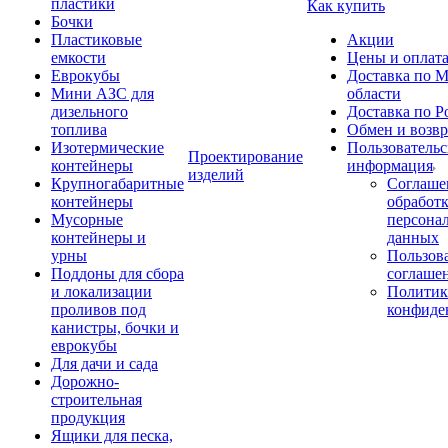
пластики
Как купить
Бочки
Пластиковые
Акции
емкости
Цены и оплат
Еврокубы
Доставка по М
Мини АЗС для
области
дизельного
Доставка по Р
топлива
Обмен и возвр
Изотермические
Пользовательс
Проектирование
контейнеры
информация
изделий
Крупногабаритные
Соглаше
контейнеры
обработ
Мусорные
персона
контейнеры и
данных
урны
Пользова
Поддоны для сбора
соглаше
и локализации
Политик
проливов под
конфиде
канистры, бочки и
еврокубы
Для дачи и сада
Дорожно-
строительная
продукция
Ящики для песка,