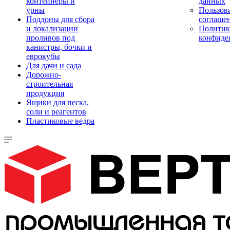
контейнеры и
данных
урны
Пользова
Поддоны для сбора
соглаше
и локализации
Политик
проливов под
конфиде
канистры, бочки и
еврокубы
Для дачи и сада
Дорожно-
строительная
продукция
Ящики для песка,
соли и реагентов
Пластиковые ведра