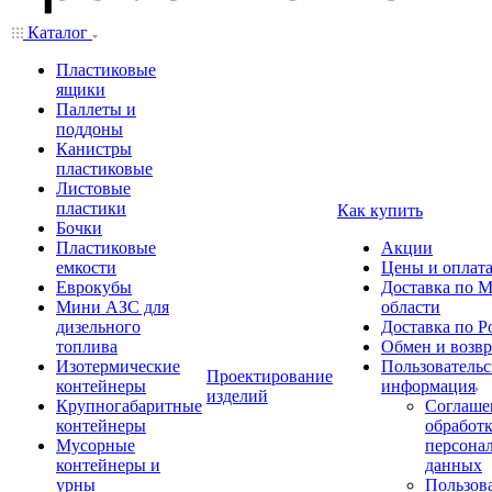
Каталог
Пластиковые
ящики
Паллеты и
поддоны
Канистры
пластиковые
Листовые
пластики
Как купить
Бочки
Пластиковые
Акции
емкости
Цены и оплат
Еврокубы
Доставка по М
Мини АЗС для
области
дизельного
Доставка по Р
топлива
Обмен и возвр
Изотермические
Пользовательс
Проектирование
контейнеры
информация
изделий
Крупногабаритные
Соглаше
контейнеры
обработ
Мусорные
персона
контейнеры и
данных
урны
Пользова