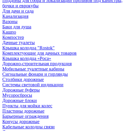
Поддоны для сбора и локализации проливов под канистры,
бочки и еврокубы
Для дачи и сада
Канализация
Вазоны
Баки для душа
Кашпо
Компостер
Дачные туалеты
Крышка колодца "Rostok"
Комплектующие для дачных товаров
Крышка колодца «Роса»
Дорожно-строительная продукция
Мобильные туалетные кабины
Сигнальные фонари и гирлянды
Столбики дорожные
Системы световой индикации
Дорожные буферы
Мусоросбросы
Дорожные блоки
Пункты для мойки колес
Пластины дорожные
Барьерные ограждения
Конусы дорожные
Кабельные колодцы связи