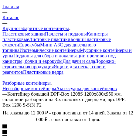
Главная
—
Каталог
—
Крупногабаритные контейнеры
Пластиковые ящики
Паллеты и поддоны
Канистры
пластиковые
Листовые пластики
Бочки
Пластиковые
емкости
Еврокубы
Мини АЗС для дизельного
топлива
Изотермические контейнеры
Мусорные контейнеры и
урны
Поддоны для сбора и локализации проливов под
канистры, бочки и еврокубы
Для дачи и сада
Дорожно-
строительная продукция
Ящики для песка, соли и
реагентов
Пластиковые ведра
—
Разборные контейнеры
Неразборные контейнеры
Аксессуары для контейнеров
—
Контейнер большой DPF-Box 1208S 1200x800x950 мм,
сплошной разборный на 3-х полозьях с дверцами, арт.DPF-
Box 1208 S-S(3) F2
На заказы до 12 000 ₽ - срок поставки от 14 дней. Заказы от 12
000 ₽ - срок поставки от 1 дня.