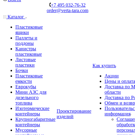
+7 495 032-76-32
order@verta-tara.com
Каталог
Пластиковые
ящики
Паллеты и
поддоны
Канистры
пластиковые
Листовые
пластики
Как купить
Бочки
Пластиковые
Акции
емкости
Цены и оплат
Еврокубы
Доставка по М
Мини АЗС для
области
дизельного
Доставка по Р
топлива
Обмен и возвр
Изотермические
Пользовательс
Проектирование
контейнеры
информация
изделий
Крупногабаритные
Соглаше
контейнеры
обработ
Мусорные
персона