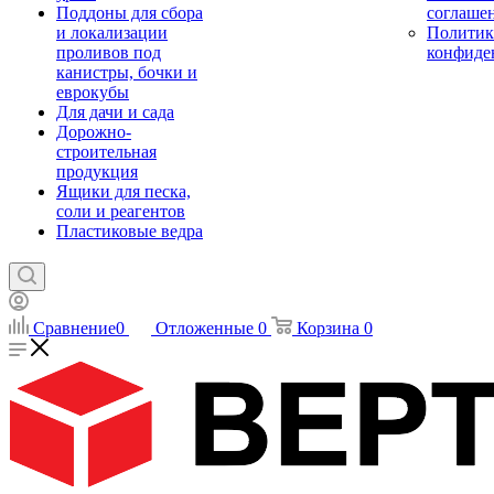
Поддоны для сбора
соглаше
и локализации
Политик
проливов под
конфиде
канистры, бочки и
еврокубы
Для дачи и сада
Дорожно-
строительная
продукция
Ящики для песка,
соли и реагентов
Пластиковые ведра
Сравнение
0
Отложенные
0
Корзина
0