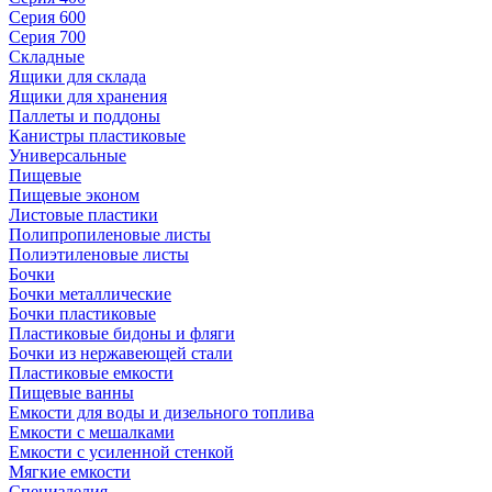
Серия 600
Серия 700
Складные
Ящики для склада
Ящики для хранения
Паллеты и поддоны
Канистры пластиковые
Универсальные
Пищевые
Пищевые эконом
Листовые пластики
Полипропиленовые листы
Полиэтиленовые листы
Бочки
Бочки металлические
Бочки пластиковые
Пластиковые бидоны и фляги
Бочки из нержавеющей стали
Пластиковые емкости
Пищевые ванны
Емкости для воды и дизельного топлива
Емкости с мешалками
Емкости с усиленной стенкой
Мягкие емкости
Специзделия