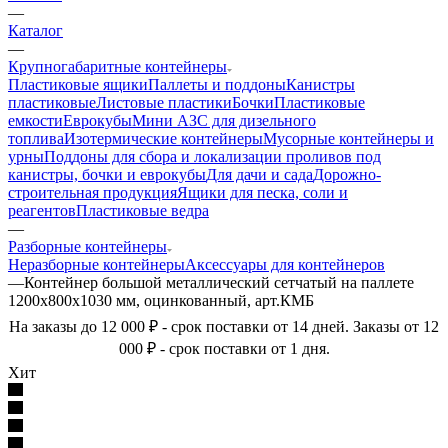
—
Каталог
—
Крупногабаритные контейнеры
Пластиковые ящики
Паллеты и поддоны
Канистры
пластиковые
Листовые пластики
Бочки
Пластиковые
емкости
Еврокубы
Мини АЗС для дизельного
топлива
Изотермические контейнеры
Мусорные контейнеры и
урны
Поддоны для сбора и локализации проливов под
канистры, бочки и еврокубы
Для дачи и сада
Дорожно-
строительная продукция
Ящики для песка, соли и
реагентов
Пластиковые ведра
—
Разборные контейнеры
Неразборные контейнеры
Аксессуары для контейнеров
—
Контейнер большой металлический сетчатый на паллете
1200х800х1030 мм, оцинкованный, арт.КМБ
На заказы до 12 000 ₽ - срок поставки от 14 дней. Заказы от 12
000 ₽ - срок поставки от 1 дня.
Хит