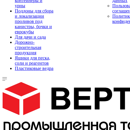
контейнеры и
данных
урны
Пользова
Поддоны для сбора
соглаше
и локализации
Политик
проливов под
конфиде
канистры, бочки и
еврокубы
Для дачи и сада
Дорожно-
строительная
продукция
Ящики для песка,
соли и реагентов
Пластиковые ведра