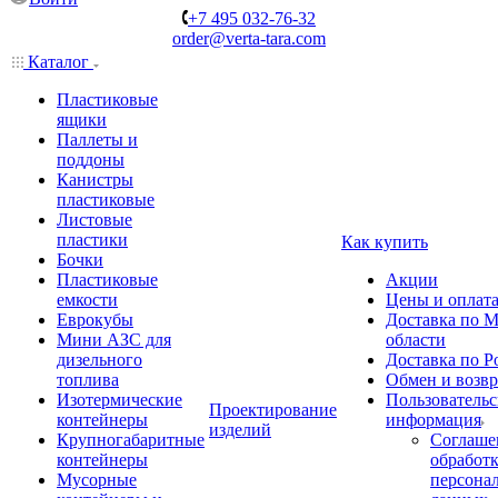
+7 495 032-76-32
order@verta-tara.com
Каталог
Пластиковые
ящики
Паллеты и
поддоны
Канистры
пластиковые
Листовые
пластики
Как купить
Бочки
Пластиковые
Акции
емкости
Цены и оплат
Еврокубы
Доставка по М
Мини АЗС для
области
дизельного
Доставка по Р
топлива
Обмен и возвр
Изотермические
Пользовательс
Проектирование
контейнеры
информация
изделий
Крупногабаритные
Соглаше
контейнеры
обработ
Мусорные
персона