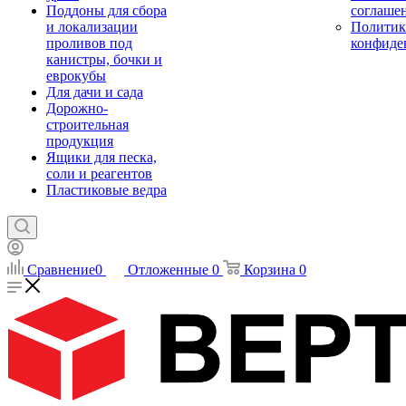
Поддоны для сбора
соглаше
и локализации
Политик
проливов под
конфиде
канистры, бочки и
еврокубы
Для дачи и сада
Дорожно-
строительная
продукция
Ящики для песка,
соли и реагентов
Пластиковые ведра
Сравнение
0
Отложенные
0
Корзина
0