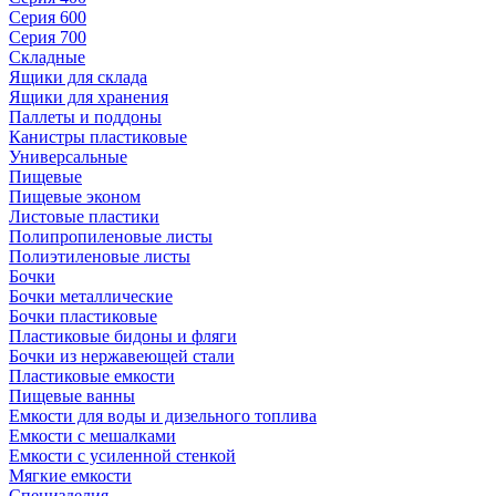
Серия 600
Серия 700
Складные
Ящики для склада
Ящики для хранения
Паллеты и поддоны
Канистры пластиковые
Универсальные
Пищевые
Пищевые эконом
Листовые пластики
Полипропиленовые листы
Полиэтиленовые листы
Бочки
Бочки металлические
Бочки пластиковые
Пластиковые бидоны и фляги
Бочки из нержавеющей стали
Пластиковые емкости
Пищевые ванны
Емкости для воды и дизельного топлива
Емкости с мешалками
Емкости с усиленной стенкой
Мягкие емкости
Специзделия