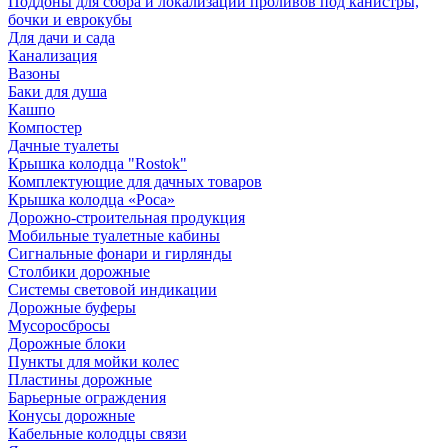
Поддоны для сбора и локализации проливов под канистры,
бочки и еврокубы
Для дачи и сада
Канализация
Вазоны
Баки для душа
Кашпо
Компостер
Дачные туалеты
Крышка колодца "Rostok"
Комплектующие для дачных товаров
Крышка колодца «Роса»
Дорожно-строительная продукция
Мобильные туалетные кабины
Сигнальные фонари и гирлянды
Столбики дорожные
Системы световой индикации
Дорожные буферы
Мусоросбросы
Дорожные блоки
Пункты для мойки колес
Пластины дорожные
Барьерные ограждения
Конусы дорожные
Кабельные колодцы связи