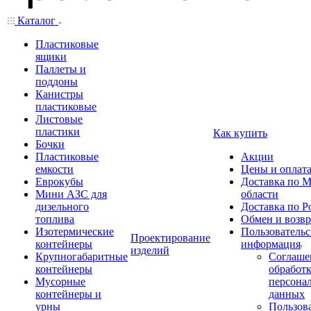
Каталог
Пластиковые
ящики
Паллеты и
поддоны
Канистры
пластиковые
Листовые
пластики
Как купить
Бочки
Пластиковые
Акции
емкости
Цены и оплат
Еврокубы
Доставка по М
Мини АЗС для
области
дизельного
Доставка по Р
топлива
Обмен и возвр
Изотермические
Пользовательс
Проектирование
контейнеры
информация
изделий
Крупногабаритные
Соглаше
контейнеры
обработ
Мусорные
персона
контейнеры и
данных
урны
Пользова