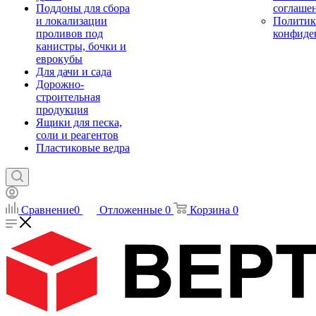
Поддоны для сбора
соглаше
и локализации
Политик
проливов под
конфиде
канистры, бочки и
еврокубы
Для дачи и сада
Дорожно-
строительная
продукция
Ящики для песка,
соли и реагентов
Пластиковые ведра
Сравнение
0
Отложенные
0
Корзина
0