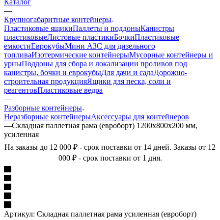
Каталог
—
Крупногабаритные контейнеры
Пластиковые ящики
Паллеты и поддоны
Канистры
пластиковые
Листовые пластики
Бочки
Пластиковые
емкости
Еврокубы
Мини АЗС для дизельного
топлива
Изотермические контейнеры
Мусорные контейнеры и
урны
Поддоны для сбора и локализации проливов под
канистры, бочки и еврокубы
Для дачи и сада
Дорожно-
строительная продукция
Ящики для песка, соли и
реагентов
Пластиковые ведра
—
Разборные контейнеры
Неразборные контейнеры
Аксессуары для контейнеров
—
Складная паллетная рама (евроборт) 1200х800х200 мм,
усиленная
На заказы до 12 000 ₽ - срок поставки от 14 дней. Заказы от 12
000 ₽ - срок поставки от 1 дня.
Артикул:
Складная паллетная рама усиленная (евроборт)