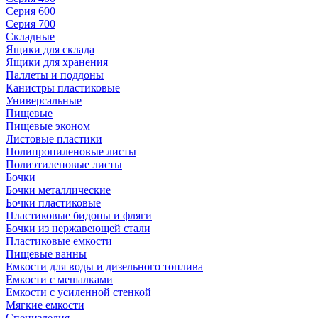
Серия 600
Серия 700
Складные
Ящики для склада
Ящики для хранения
Паллеты и поддоны
Канистры пластиковые
Универсальные
Пищевые
Пищевые эконом
Листовые пластики
Полипропиленовые листы
Полиэтиленовые листы
Бочки
Бочки металлические
Бочки пластиковые
Пластиковые бидоны и фляги
Бочки из нержавеющей стали
Пластиковые емкости
Пищевые ванны
Емкости для воды и дизельного топлива
Емкости с мешалками
Емкости с усиленной стенкой
Мягкие емкости
Специзделия