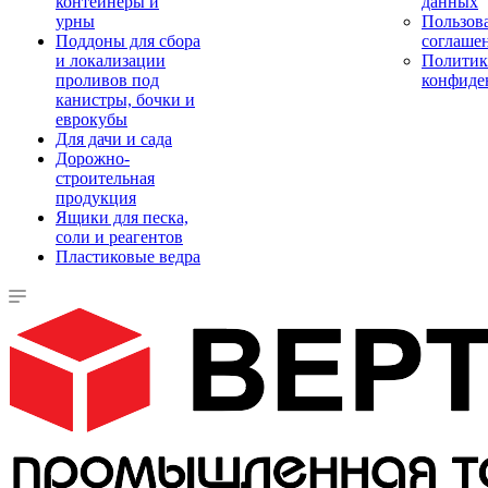
контейнеры и
данных
урны
Пользова
Поддоны для сбора
соглаше
и локализации
Политик
проливов под
конфиде
канистры, бочки и
еврокубы
Для дачи и сада
Дорожно-
строительная
продукция
Ящики для песка,
соли и реагентов
Пластиковые ведра