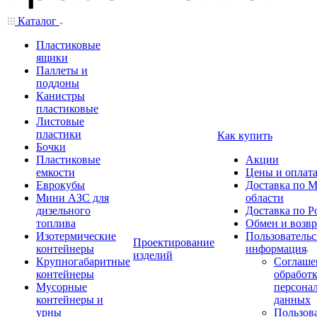
Каталог
Пластиковые
ящики
Паллеты и
поддоны
Канистры
пластиковые
Листовые
пластики
Как купить
Бочки
Пластиковые
Акции
емкости
Цены и оплат
Еврокубы
Доставка по М
Мини АЗС для
области
дизельного
Доставка по Р
топлива
Обмен и возвр
Изотермические
Пользовательс
Проектирование
контейнеры
информация
изделий
Крупногабаритные
Соглаше
контейнеры
обработ
Мусорные
персона
контейнеры и
данных
урны
Пользова