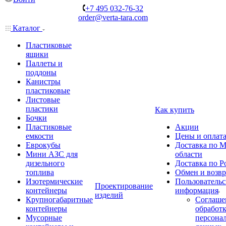
+7 495 032-76-32
order@verta-tara.com
Каталог
Пластиковые
ящики
Паллеты и
поддоны
Канистры
пластиковые
Листовые
пластики
Как купить
Бочки
Пластиковые
Акции
емкости
Цены и оплат
Еврокубы
Доставка по М
Мини АЗС для
области
дизельного
Доставка по Р
топлива
Обмен и возвр
Изотермические
Пользовательс
Проектирование
контейнеры
информация
изделий
Крупногабаритные
Соглаше
контейнеры
обработ
Мусорные
персона