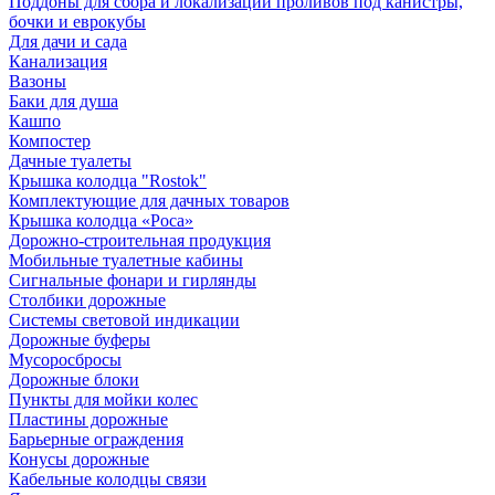
Поддоны для сбора и локализации проливов под канистры,
бочки и еврокубы
Для дачи и сада
Канализация
Вазоны
Баки для душа
Кашпо
Компостер
Дачные туалеты
Крышка колодца "Rostok"
Комплектующие для дачных товаров
Крышка колодца «Роса»
Дорожно-строительная продукция
Мобильные туалетные кабины
Сигнальные фонари и гирлянды
Столбики дорожные
Системы световой индикации
Дорожные буферы
Мусоросбросы
Дорожные блоки
Пункты для мойки колес
Пластины дорожные
Барьерные ограждения
Конусы дорожные
Кабельные колодцы связи