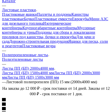
Каталог
—
Листовые пластики
Пластиковые ящики
Паллеты и поддоны
Канистры
пластиковые
Бочки
Пластиковые емкости
Еврокубы
Мини АЗС
для дизельного топлива
Изотермические
контейнеры
Крупногабаритные контейнеры
Мусорные
контейнеры и урны
Поддоны для сбора и локализации
проливов под канистры, бочки и еврокубы
Для дачи и
сада
Дорожно-строительная продукция
Ящики для песка, соли
и реагентов
Пластиковые ведра
—
Полипропиленовые листы
Полиэтиленовые листы
—
Листы ПП (БП) 2000х4000 мм
Листы ПП (БП) 1500х4000 мм
Листы ПП (БП) 2000х3000
мм
Листы ПП (БП) 1500х3000 мм
—
Листовой полипропилен (ПП) 15 мм (2000х4000 мм)
На заказы до 12 000 ₽ - срок поставки от 14 дней. Заказы от 12
000 ₽ - срок поставки от 1 дня.