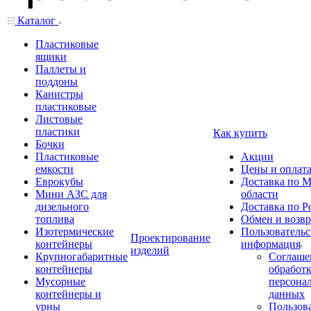
Каталог
Пластиковые
ящики
Паллеты и
поддоны
Канистры
пластиковые
Листовые
пластики
Как купить
Бочки
Пластиковые
Акции
емкости
Цены и оплат
Еврокубы
Доставка по М
Мини АЗС для
области
дизельного
Доставка по Р
топлива
Обмен и возвр
Изотермические
Пользовательс
Проектирование
контейнеры
информация
изделий
Крупногабаритные
Соглаше
контейнеры
обработ
Мусорные
персона
контейнеры и
данных
урны
Пользова