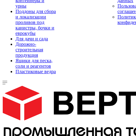
контейнеры и
данных
урны
Пользова
Поддоны для сбора
соглаше
и локализации
Политик
проливов под
конфиде
канистры, бочки и
еврокубы
Для дачи и сада
Дорожно-
строительная
продукция
Ящики для песка,
соли и реагентов
Пластиковые ведра