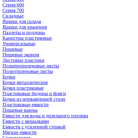
Серия 600
Серия 700
Складные
Ящики для склада
Ящики для хранения
Паллеты и поддоны
Канистры пластиковые
Универсальные
Пищевые
Пищевые эконом
Листовые пластики
Полипропиленовые листы
Полиэтиленовые листы
Бочки
Бочки металлические
Бочки пластиковые
Пластиковые бидоны и фляги
Бочки из нержавеющей стали
Пластиковые емкости
Пищевые ванны
Емкости для воды и дизельного топлива
Емкости с мешалками
Емкости с усиленной стенкой
Мягкие емкости
Специзделия