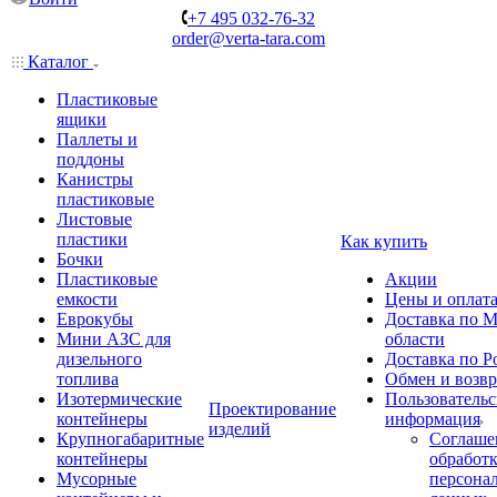
+7 495 032-76-32
order@verta-tara.com
Каталог
Пластиковые
ящики
Паллеты и
поддоны
Канистры
пластиковые
Листовые
пластики
Как купить
Бочки
Пластиковые
Акции
емкости
Цены и оплат
Еврокубы
Доставка по М
Мини АЗС для
области
дизельного
Доставка по Р
топлива
Обмен и возвр
Изотермические
Пользовательс
Проектирование
контейнеры
информация
изделий
Крупногабаритные
Соглаше
контейнеры
обработ
Мусорные
персона