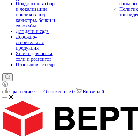
Поддоны для сбора
соглаше
и локализации
Политик
проливов под
конфиде
канистры, бочки и
еврокубы
Для дачи и сада
Дорожно-
строительная
продукция
Ящики для песка,
соли и реагентов
Пластиковые ведра
Сравнение
0
Отложенные
0
Корзина
0