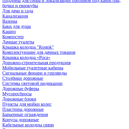
Поддоны для сбора и локализации проливов под канистры,
бочки и еврокубы
Для дачи и сада
Канализация
Вазоны
Баки для душа
Кашпо
Компостер
Дачные туалеты
Крышка колодца "Rostok"
Комплектующие для дачных товаров
Крышка колодца «Роса»
Дорожно-строительная продукция
Мобильные туалетные кабины
Сигнальные фонари и гирлянды
Столбики дорожные
Системы световой индикации
Дорожные буферы
Мусоросбросы
Дорожные блоки
Пункты для мойки колес
Пластины дорожные
Барьерные ограждения
Конусы дорожные
Кабельные колодцы связи