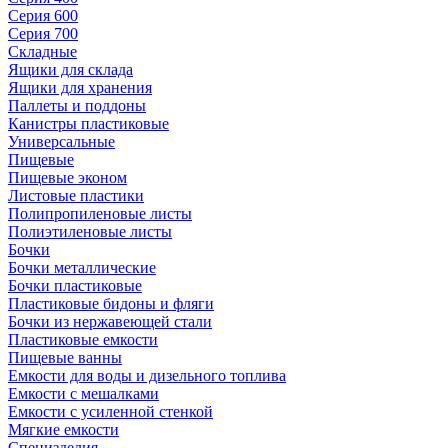
Серия 600
Серия 700
Складные
Ящики для склада
Ящики для хранения
Паллеты и поддоны
Канистры пластиковые
Универсальные
Пищевые
Пищевые эконом
Листовые пластики
Полипропиленовые листы
Полиэтиленовые листы
Бочки
Бочки металлические
Бочки пластиковые
Пластиковые бидоны и фляги
Бочки из нержавеющей стали
Пластиковые емкости
Пищевые ванны
Емкости для воды и дизельного топлива
Емкости с мешалками
Емкости с усиленной стенкой
Мягкие емкости
Специзделия