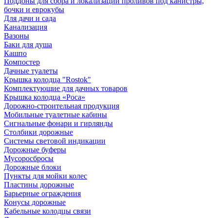
Поддоны для сбора и локализации проливов под канистры,
бочки и еврокубы
Для дачи и сада
Канализация
Вазоны
Баки для душа
Кашпо
Компостер
Дачные туалеты
Крышка колодца "Rostok"
Комплектующие для дачных товаров
Крышка колодца «Роса»
Дорожно-строительная продукция
Мобильные туалетные кабины
Сигнальные фонари и гирлянды
Столбики дорожные
Системы световой индикации
Дорожные буферы
Мусоросбросы
Дорожные блоки
Пункты для мойки колес
Пластины дорожные
Барьерные ограждения
Конусы дорожные
Кабельные колодцы связи