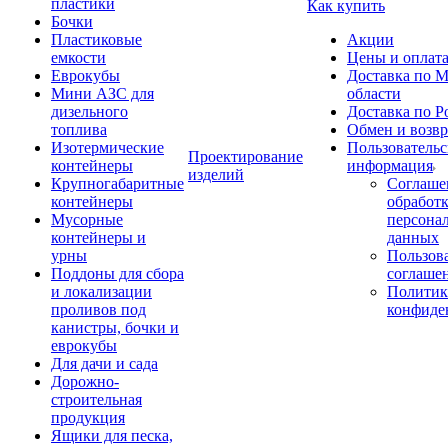
пластики
Как купить
Бочки
Пластиковые
Акции
емкости
Цены и оплат
Еврокубы
Доставка по М
Мини АЗС для
области
дизельного
Доставка по Р
топлива
Обмен и возвр
Изотермические
Пользовательс
Проектирование
контейнеры
информация
изделий
Крупногабаритные
Соглаше
контейнеры
обработ
Мусорные
персона
контейнеры и
данных
урны
Пользова
Поддоны для сбора
соглаше
и локализации
Политик
проливов под
конфиде
канистры, бочки и
еврокубы
Для дачи и сада
Дорожно-
строительная
продукция
Ящики для песка,