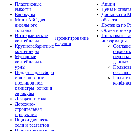
Пластиковые
Акции
емкости
Цены и оплат
Еврокубы
Доставка по М
Мини АЗС для
области
дизельного
Доставка по Р
топлива
Обмен и возвр
Изотермические
Пользовательс
Проектирование
контейнеры
информация
изделий
Крупногабаритные
Соглаше
контейнеры
обработ
Мусорные
персона
контейнеры и
данных
урны
Пользова
Поддоны для сбора
соглаше
и локализации
Политик
проливов под
конфиде
канистры, бочки и
еврокубы
Для дачи и сада
Дорожно-
строительная
продукция
Ящики для песка,
соли и реагентов
Пластиковые ведра