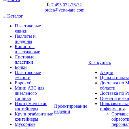
+7 495 032-76-32
order@verta-tara.com
Каталог
Пластиковые
ящики
Паллеты и
поддоны
Канистры
пластиковые
Листовые
пластики
Как купить
Бочки
Пластиковые
Акции
емкости
Цены и оплат
Еврокубы
Доставка по М
Мини АЗС для
области
дизельного
Доставка по Р
топлива
Обмен и возвр
Изотермические
Пользовательс
Проектирование
контейнеры
информация
изделий
Крупногабаритные
Соглаше
контейнеры
обработ
Мусорные
персона