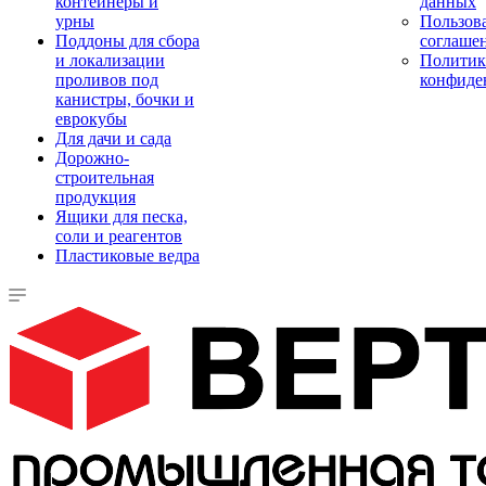
контейнеры и
данных
урны
Пользова
Поддоны для сбора
соглаше
и локализации
Политик
проливов под
конфиде
канистры, бочки и
еврокубы
Для дачи и сада
Дорожно-
строительная
продукция
Ящики для песка,
соли и реагентов
Пластиковые ведра