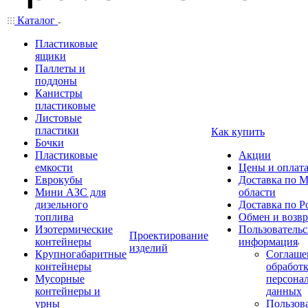
Каталог
Пластиковые
ящики
Паллеты и
поддоны
Канистры
пластиковые
Листовые
пластики
Как купить
Бочки
Пластиковые
Акции
емкости
Цены и оплат
Еврокубы
Доставка по М
Мини АЗС для
области
дизельного
Доставка по Р
топлива
Обмен и возвр
Изотермические
Пользовательс
Проектирование
контейнеры
информация
изделий
Крупногабаритные
Соглаше
контейнеры
обработ
Мусорные
персона
контейнеры и
данных
урны
Пользова