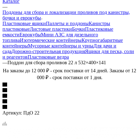
Каталог
—
Поддоны для сбора и локализации проливов под канистры,
бочки и еврокубы
Пластиковые ящики
Паллеты и поддоны
Канистры
пластиковые
Листовые пластики
Бочки
Пластиковые
емкости
Еврокубы
Мини АЗС для дизельного
топлива
Изотермические контейнеры
Крупногабаритные
контейнеры
Мусорные контейнеры и урны
Для дачи и
сада
Дорожно-строительная продукция
Ящики для песка, соли
и реагентов
Пластиковые ведра
—
Поддон для сбора проливов 22 л 532×400×141
На заказы до 12 000 ₽ - срок поставки от 14 дней. Заказы от 12
000 ₽ - срок поставки от 1 дня.
Артикул:
ПдО 22