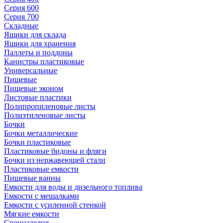
Серия 600
Серия 700
Складные
Ящики для склада
Ящики для хранения
Паллеты и поддоны
Канистры пластиковые
Универсальные
Пищевые
Пищевые эконом
Листовые пластики
Полипропиленовые листы
Полиэтиленовые листы
Бочки
Бочки металлические
Бочки пластиковые
Пластиковые бидоны и фляги
Бочки из нержавеющей стали
Пластиковые емкости
Пищевые ванны
Емкости для воды и дизельного топлива
Емкости с мешалками
Емкости с усиленной стенкой
Мягкие емкости
Специзделия