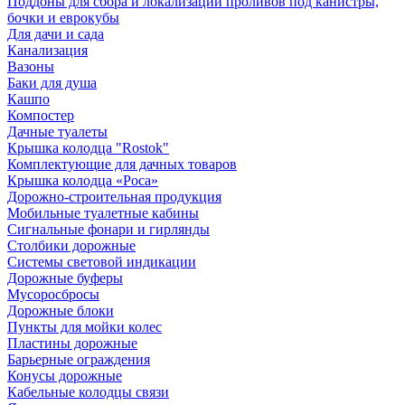
Поддоны для сбора и локализации проливов под канистры,
бочки и еврокубы
Для дачи и сада
Канализация
Вазоны
Баки для душа
Кашпо
Компостер
Дачные туалеты
Крышка колодца "Rostok"
Комплектующие для дачных товаров
Крышка колодца «Роса»
Дорожно-строительная продукция
Мобильные туалетные кабины
Сигнальные фонари и гирлянды
Столбики дорожные
Системы световой индикации
Дорожные буферы
Мусоросбросы
Дорожные блоки
Пункты для мойки колес
Пластины дорожные
Барьерные ограждения
Конусы дорожные
Кабельные колодцы связи