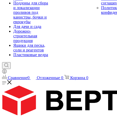
Поддоны для сбора
соглаше
и локализации
Политик
проливов под
конфиде
канистры, бочки и
еврокубы
Для дачи и сада
Дорожно-
строительная
продукция
Ящики для песка,
соли и реагентов
Пластиковые ведра
Сравнение
0
Отложенные
0
Корзина
0