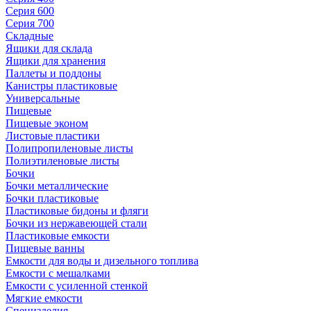
Серия 600
Серия 700
Складные
Ящики для склада
Ящики для хранения
Паллеты и поддоны
Канистры пластиковые
Универсальные
Пищевые
Пищевые эконом
Листовые пластики
Полипропиленовые листы
Полиэтиленовые листы
Бочки
Бочки металлические
Бочки пластиковые
Пластиковые бидоны и фляги
Бочки из нержавеющей стали
Пластиковые емкости
Пищевые ванны
Емкости для воды и дизельного топлива
Емкости с мешалками
Емкости с усиленной стенкой
Мягкие емкости
Специзделия