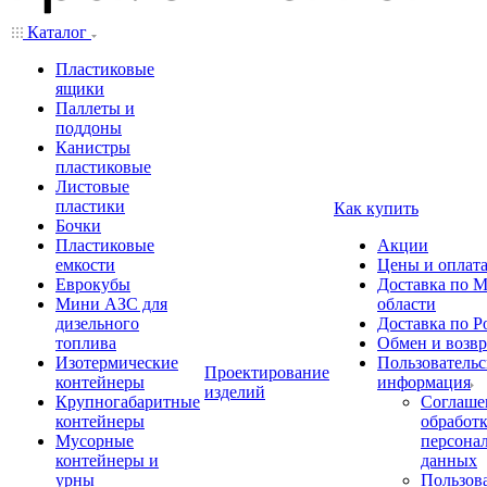
Каталог
Пластиковые
ящики
Паллеты и
поддоны
Канистры
пластиковые
Листовые
пластики
Как купить
Бочки
Пластиковые
Акции
емкости
Цены и оплат
Еврокубы
Доставка по М
Мини АЗС для
области
дизельного
Доставка по Р
топлива
Обмен и возвр
Изотермические
Пользовательс
Проектирование
контейнеры
информация
изделий
Крупногабаритные
Соглаше
контейнеры
обработ
Мусорные
персона
контейнеры и
данных
урны
Пользова