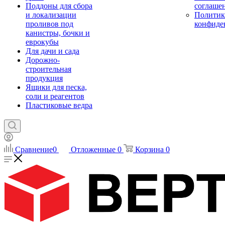
Поддоны для сбора
соглаше
и локализации
Политик
проливов под
конфиде
канистры, бочки и
еврокубы
Для дачи и сада
Дорожно-
строительная
продукция
Ящики для песка,
соли и реагентов
Пластиковые ведра
Сравнение
0
Отложенные
0
Корзина
0