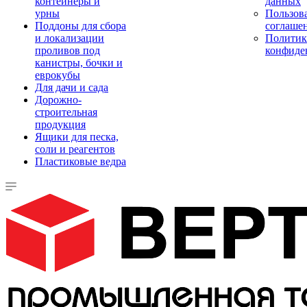
контейнеры и
данных
урны
Пользова
Поддоны для сбора
соглаше
и локализации
Политик
проливов под
конфиде
канистры, бочки и
еврокубы
Для дачи и сада
Дорожно-
строительная
продукция
Ящики для песка,
соли и реагентов
Пластиковые ведра