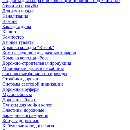
Поддоны для сбора и локализации проливов под канистры,
бочки и еврокубы
Для дачи и сада
Канализация
Вазоны
Баки для душа
Кашпо
Компостер
Дачные туалеты
Крышка колодца "Rostok"
Комплектующие для дачных товаров
Крышка колодца «Роса»
Дорожно-строительная продукция
Мобильные туалетные кабины
Сигнальные фонари и гирлянды
Столбики дорожные
Системы световой индикации
Дорожные буферы
Мусоросбросы
Дорожные блоки
Пункты для мойки колес
Пластины дорожные
Барьерные ограждения
Конусы дорожные
Кабельные колодцы связи