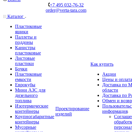
+7 495 032-76-32
order@verta-tara.com
Каталог
Пластиковые
ящики
Паллеты и
поддоны
Канистры
пластиковые
Листовые
пластики
Как купить
Бочки
Пластиковые
Акции
емкости
Цены и оплат
Еврокубы
Доставка по М
Мини АЗС для
области
дизельного
Доставка по Р
топлива
Обмен и возвр
Изотермические
Пользовательс
Проектирование
контейнеры
информация
изделий
Крупногабаритные
Соглаше
контейнеры
обработ
Мусорные
персона