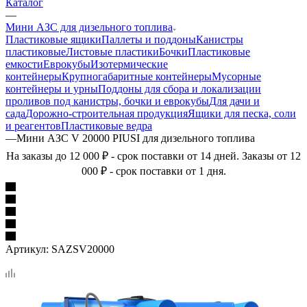
Каталог
—
Мини АЗС для дизельного топлива
Пластиковые ящики
Паллеты и поддоны
Канистры
пластиковые
Листовые пластики
Бочки
Пластиковые
емкости
Еврокубы
Изотермические
контейнеры
Крупногабаритные контейнеры
Мусорные
контейнеры и урны
Поддоны для сбора и локализации
проливов под канистры, бочки и еврокубы
Для дачи и
сада
Дорожно-строительная продукция
Ящики для песка, соли
и реагентов
Пластиковые ведра
—
Мини АЗС V 20000 PIUSI для дизельного топлива
На заказы до 12 000 ₽ - срок поставки от 14 дней. Заказы от 12
000 ₽ - срок поставки от 1 дня.
Артикул:
SAZSV20000