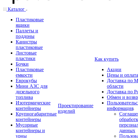
Каталог
Пластиковые
ящики
Паллеты и
поддоны
Канистры
пластиковые
Листовые
пластики
Как купить
Бочки
Пластиковые
Акции
емкости
Цены и оплат
Еврокубы
Доставка по М
Мини АЗС для
области
дизельного
Доставка по Р
топлива
Обмен и возвр
Изотермические
Пользовательс
Проектирование
контейнеры
информация
изделий
Крупногабаритные
Соглаше
контейнеры
обработ
Мусорные
персона
контейнеры и
данных
урны
Пользова