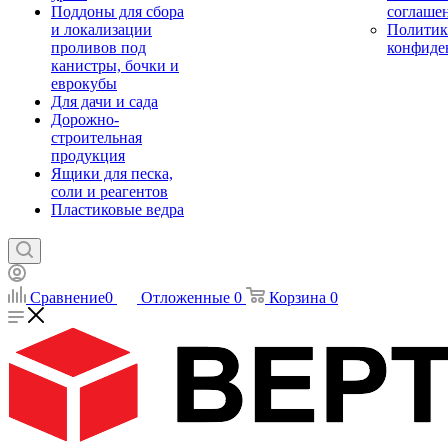
Поддоны для сбора
соглаше
и локализации
Политик
проливов под
конфиде
канистры, бочки и
еврокубы
Для дачи и сада
Дорожно-
строительная
продукция
Ящики для песка,
соли и реагентов
Пластиковые ведра
Сравнение
0
Отложенные
0
Корзина
0