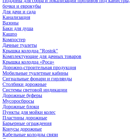
Поддоны для сбора и локализации проливов под канистры,
бочки и еврокубы
Для дачи и сада
Канализация
Вазоны
Баки для душа
Кашпо
Компостер
Дачные туалеты
Крышка колодца "Rostok"
Комплектующие для дачных товаров
Крышка колодца «Роса»
Дорожно-строительная продукция
Мобильные туалетные кабины
Сигнальные фонари и гирлянды
Столбики дорожные
Системы световой индикации
Дорожные буферы
Мусоросбросы
Дорожные блоки
Пункты для мойки колес
Пластины дорожные
Барьерные ограждения
Конусы дорожные
Кабельные колодцы связи