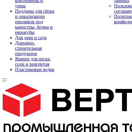
контейнеры и
данных
урны
Пользова
Поддоны для сбора
соглаше
и локализации
Политик
проливов под
конфиде
канистры, бочки и
еврокубы
Для дачи и сада
Дорожно-
строительная
продукция
Ящики для песка,
соли и реагентов
Пластиковые ведра