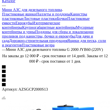
Каталог
—
Мини АЗС для дизельного топлива
Пластиковые ящики
Паллеты и поддоны
Канистры
пластиковые
Листовые пластики
Бочки
Пластиковые
емкости
Еврокубы
Изотермические
контейнеры
Крупногабаритные контейнеры
Мусорные
контейнеры и урны
Поддоны для сбора и локализации
проливов под канистры, бочки и еврокубы
Для дачи и
сада
Дорожно-строительная продукция
Ящики для песка, соли
и реагентов
Пластиковые ведра
—
Мини АЗС для дизельного топлива G 2000 JYB60 (220V)
На заказы до 12 000 ₽ - срок поставки от 14 дней. Заказы от 12
000 ₽ - срок поставки от 1 дня.
Артикул:
AZSGCP2000S13