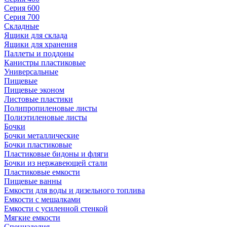
Серия 600
Серия 700
Складные
Ящики для склада
Ящики для хранения
Паллеты и поддоны
Канистры пластиковые
Универсальные
Пищевые
Пищевые эконом
Листовые пластики
Полипропиленовые листы
Полиэтиленовые листы
Бочки
Бочки металлические
Бочки пластиковые
Пластиковые бидоны и фляги
Бочки из нержавеющей стали
Пластиковые емкости
Пищевые ванны
Емкости для воды и дизельного топлива
Емкости с мешалками
Емкости с усиленной стенкой
Мягкие емкости
Специзделия