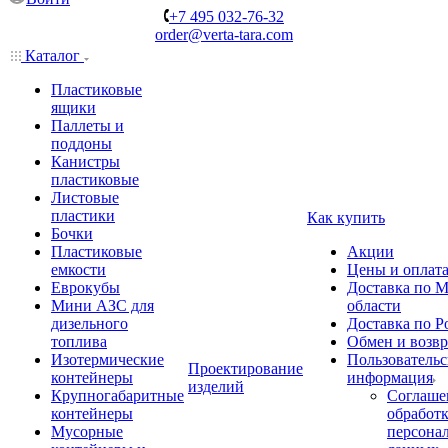
+7 495 032-76-32
order@verta-tara.com
Каталог
Пластиковые
ящики
Паллеты и
поддоны
Канистры
пластиковые
Листовые
пластики
Как купить
Бочки
Пластиковые
Акции
емкости
Цены и оплат
Еврокубы
Доставка по М
Мини АЗС для
области
дизельного
Доставка по Р
топлива
Обмен и возвр
Изотермические
Пользовательс
Проектирование
контейнеры
информация
изделий
Крупногабаритные
Соглаше
контейнеры
обработ
Мусорные
персона