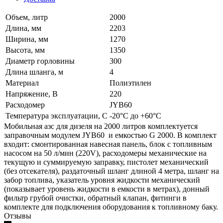
Объем, литр
2000
Длина, мм
2203
Ширина, мм
1270
Высота, мм
1350
Диаметр горловины
300
Длина шланга, м
4
Материал
Полиэтилен
Напряжение, В
220
Расходомер
JYB60
Температура эксплуатации, С
-20°C до +60°C
Мобильная азс для дизеля на 2000 литров комплектуется
заправочным модулем JYB60 и емкостью G 2000. В комплект
входит: смонтированная навесная панель, блок с топливным
насосом на 50 л/мин (220V), расходомеры механические на
текущую и суммируемую заправку, пистолет механический
(без отсекателя), раздаточный шланг длиной 4 метра, шланг на
забор топлива, указатель уровня жидкости механический
(показывает уровень жидкости в емкости в метрах), донный
фильтр грубой очистки, обратный клапан, фитинги в
комплекте для подключения оборудования к топливному баку.
Отзывы