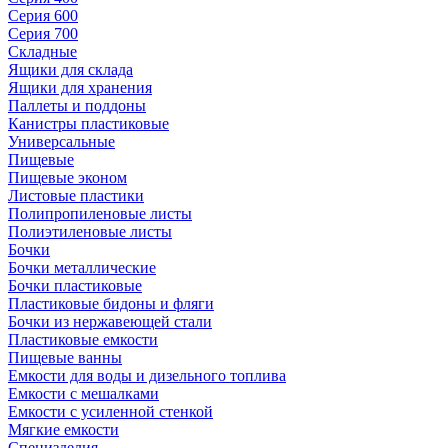
Серия 600
Серия 700
Складные
Ящики для склада
Ящики для хранения
Паллеты и поддоны
Канистры пластиковые
Универсальные
Пищевые
Пищевые эконом
Листовые пластики
Полипропиленовые листы
Полиэтиленовые листы
Бочки
Бочки металлические
Бочки пластиковые
Пластиковые бидоны и фляги
Бочки из нержавеющей стали
Пластиковые емкости
Пищевые ванны
Емкости для воды и дизельного топлива
Емкости с мешалками
Емкости с усиленной стенкой
Мягкие емкости
Специзделия