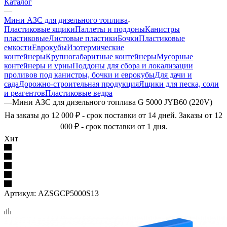
Каталог
—
Мини АЗС для дизельного топлива
Пластиковые ящики
Паллеты и поддоны
Канистры
пластиковые
Листовые пластики
Бочки
Пластиковые
емкости
Еврокубы
Изотермические
контейнеры
Крупногабаритные контейнеры
Мусорные
контейнеры и урны
Поддоны для сбора и локализации
проливов под канистры, бочки и еврокубы
Для дачи и
сада
Дорожно-строительная продукция
Ящики для песка, соли
и реагентов
Пластиковые ведра
—
Мини АЗС для дизельного топлива G 5000 JYB60 (220V)
На заказы до 12 000 ₽ - срок поставки от 14 дней. Заказы от 12
000 ₽ - срок поставки от 1 дня.
Хит
Артикул:
AZSGCP5000S13