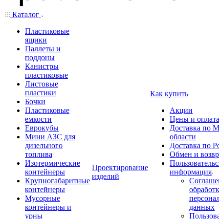
Каталог
Пластиковые
ящики
Паллеты и
поддоны
Канистры
пластиковые
Листовые
пластики
Как купить
Бочки
Пластиковые
Акции
емкости
Цены и оплат
Еврокубы
Доставка по М
Мини АЗС для
области
дизельного
Доставка по Р
топлива
Обмен и возвр
Изотермические
Пользовательс
Проектирование
контейнеры
информация
изделий
Крупногабаритные
Соглаше
контейнеры
обработ
Мусорные
персона
контейнеры и
данных
урны
Пользова