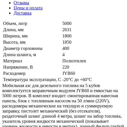
Отзывы
Цены и оплата
Доставка
Объем, литр
5000
Длина, мм
2631
Ширина, мм
1800
Высота, мм
1850
Диаметр горловины
400
Длина шланга, м
4
Материал
Полиэтилен
Напряжение, В
220
Расходомер
JYB60
Температура эксплуатации, С
-20°C до +60°C
Мобильная азс для дизельного топлива на 5 кубов
комплектуется заправочным модулем JYB60 и емкостью на
5000 литров. В комплект входит: смонтированная навесная
панель, блок с топливным насосом на 50 л/мин (220V),
расходомеры механические на текущую и суммируемую
заправку, пистолет механический (без отсекателя),
раздаточный шланг длиной 4 метра, шланг на забор топлива,
указатель уровня жидкости механический (показывает
уровень жидкости в емкости в метрах), донный фильтр грубой