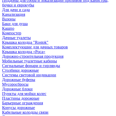
Поддоны для сбора и локализации проливов под канистры,
бочки и еврокубы
Для дачи и сада
Канализация
Вазоны
Баки для душа
Кашпо
Компостер
Дачные туалеты
Крышка колодца "Rostok"
Комплектующие для дачных товаров
Крышка колодца «Роса»
Дорожно-строительная продукция
Мобильные туалетные кабины
Сигнальные фонари и гирлянды
Столбики дорожные
Системы световой индикации
Дорожные буферы
Мусоросбросы
Дорожные блоки
Пункты для мойки колес
Пластины дорожные
Барьерные ограждения
Конусы дорожные
Кабельные колодцы связи