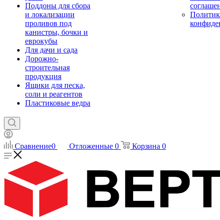
Поддоны для сбора
соглаше
и локализации
Политик
проливов под
конфиде
канистры, бочки и
еврокубы
Для дачи и сада
Дорожно-
строительная
продукция
Ящики для песка,
соли и реагентов
Пластиковые ведра
Сравнение
0
Отложенные
0
Корзина
0