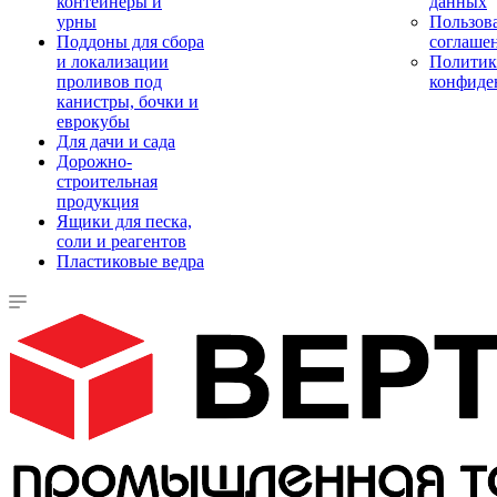
контейнеры и
данных
урны
Пользова
Поддоны для сбора
соглаше
и локализации
Политик
проливов под
конфиде
канистры, бочки и
еврокубы
Для дачи и сада
Дорожно-
строительная
продукция
Ящики для песка,
соли и реагентов
Пластиковые ведра