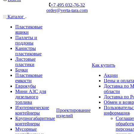
+7 495 032-76-32
order@verta-tara.com
Каталог
Пластиковые
ящики
Паллеты и
поддоны
Канистры
пластиковые
Листовые
пластики
Как купить
Бочки
Пластиковые
Акции
емкости
Цены и оплат
Еврокубы
Доставка по М
Мини АЗС для
области
дизельного
Доставка по Р
топлива
Обмен и возвр
Изотермические
Пользовательс
Проектирование
контейнеры
информация
изделий
Крупногабаритные
Соглаше
контейнеры
обработ
Мусорные
персона