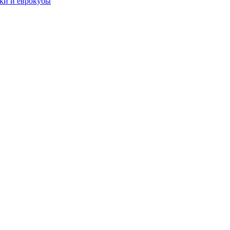
чки и еврокубы