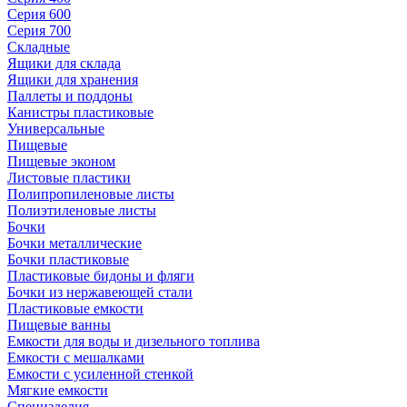
Серия 600
Серия 700
Складные
Ящики для склада
Ящики для хранения
Паллеты и поддоны
Канистры пластиковые
Универсальные
Пищевые
Пищевые эконом
Листовые пластики
Полипропиленовые листы
Полиэтиленовые листы
Бочки
Бочки металлические
Бочки пластиковые
Пластиковые бидоны и фляги
Бочки из нержавеющей стали
Пластиковые емкости
Пищевые ванны
Емкости для воды и дизельного топлива
Емкости с мешалками
Емкости с усиленной стенкой
Мягкие емкости
Специзделия