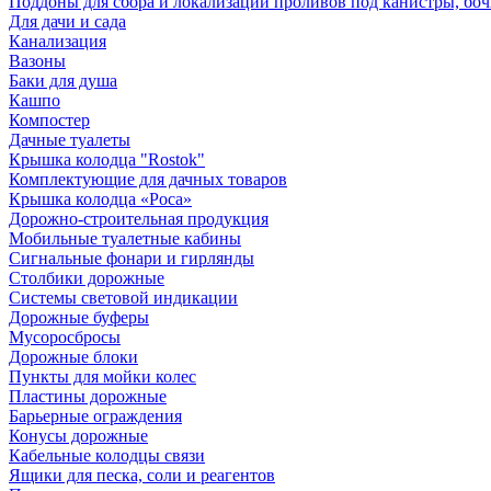
Поддоны для сбора и локализации проливов под канистры, бо
Для дачи и сада
Канализация
Вазоны
Баки для душа
Кашпо
Компостер
Дачные туалеты
Крышка колодца "Rostok"
Комплектующие для дачных товаров
Крышка колодца «Роса»
Дорожно-строительная продукция
Мобильные туалетные кабины
Сигнальные фонари и гирлянды
Столбики дорожные
Системы световой индикации
Дорожные буферы
Мусоросбросы
Дорожные блоки
Пункты для мойки колес
Пластины дорожные
Барьерные ограждения
Конусы дорожные
Кабельные колодцы связи
Ящики для песка, соли и реагентов