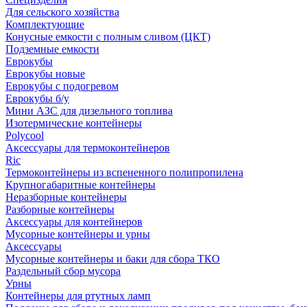
Для сельского хозяйства
Комплектующие
Конусные емкости с полным сливом (ЦКТ)
Подземные емкости
Еврокубы
Еврокубы новые
Еврокубы с подогревом
Еврокубы б/у
Мини АЗС для дизельного топлива
Изотермические контейнеры
Polycool
Аксессуары для термоконтейнеров
Ric
Термоконтейнеры из вспененного полипропилена
Крупногабаритные контейнеры
Неразборные контейнеры
Разборные контейнеры
Аксессуары для контейнеров
Мусорные контейнеры и урны
Аксессуары
Мусорные контейнеры и баки для сбора ТКО
Раздельный сбор мусора
Урны
Контейнеры для ртутных ламп