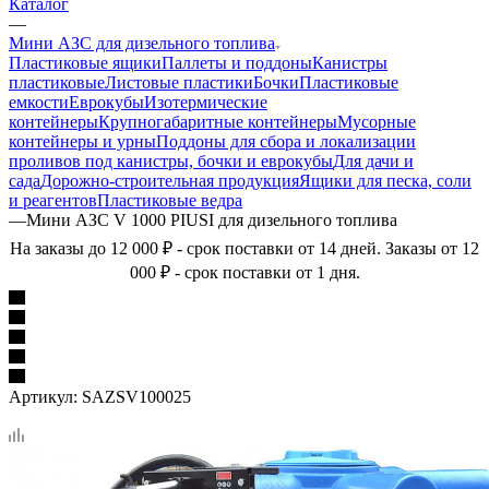
Каталог
—
Мини АЗС для дизельного топлива
Пластиковые ящики
Паллеты и поддоны
Канистры
пластиковые
Листовые пластики
Бочки
Пластиковые
емкости
Еврокубы
Изотермические
контейнеры
Крупногабаритные контейнеры
Мусорные
контейнеры и урны
Поддоны для сбора и локализации
проливов под канистры, бочки и еврокубы
Для дачи и
сада
Дорожно-строительная продукция
Ящики для песка, соли
и реагентов
Пластиковые ведра
—
Мини АЗС V 1000 PIUSI для дизельного топлива
На заказы до 12 000 ₽ - срок поставки от 14 дней. Заказы от 12
000 ₽ - срок поставки от 1 дня.
Артикул:
SAZSV100025