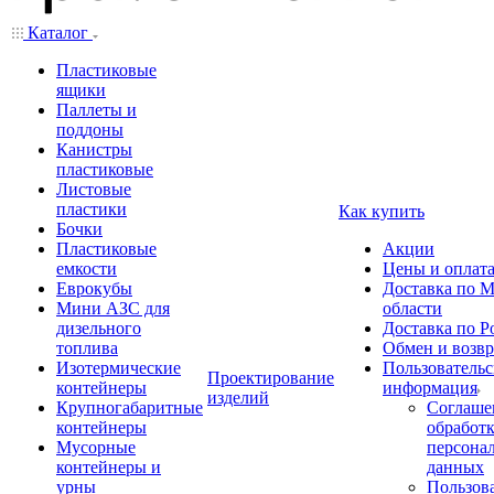
Каталог
Пластиковые
ящики
Паллеты и
поддоны
Канистры
пластиковые
Листовые
пластики
Как купить
Бочки
Пластиковые
Акции
емкости
Цены и оплат
Еврокубы
Доставка по М
Мини АЗС для
области
дизельного
Доставка по Р
топлива
Обмен и возвр
Изотермические
Пользовательс
Проектирование
контейнеры
информация
изделий
Крупногабаритные
Соглаше
контейнеры
обработ
Мусорные
персона
контейнеры и
данных
урны
Пользова