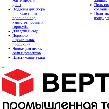
контейнеры и
данных
урны
Пользова
Поддоны для сбора
соглаше
и локализации
Политик
проливов под
конфиде
канистры, бочки и
еврокубы
Для дачи и сада
Дорожно-
строительная
продукция
Ящики для песка,
соли и реагентов
Пластиковые ведра