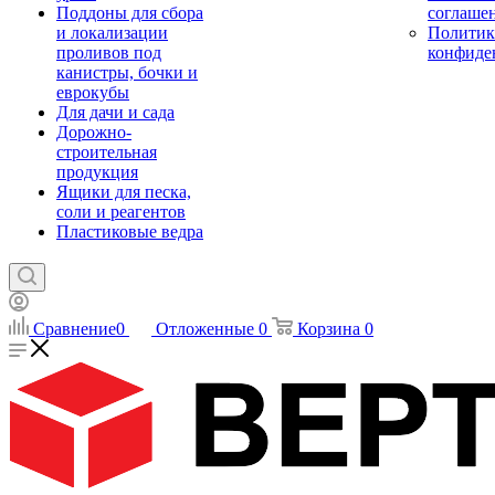
Поддоны для сбора
соглаше
и локализации
Политик
проливов под
конфиде
канистры, бочки и
еврокубы
Для дачи и сада
Дорожно-
строительная
продукция
Ящики для песка,
соли и реагентов
Пластиковые ведра
Сравнение
0
Отложенные
0
Корзина
0