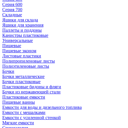
Серия 600
Серия 700
Складные
Ящики для склада
Ящики для хранения
Паллеты и поддоны
Канистры пластиковые
Универсальные
Пищевые
Пищевые эконом
Листовые пластики
Полипропиленовые листы
Полиэтиленовые листы
Бочки
Бочки металлические
Бочки пластиковые
Пластиковые бидоны и фляги
Бочки из нержавеющей стали
Пластиковые емкости
Пищевые ванны
Емкости для воды и дизельного топлива
Емкости с мешалками
Емкости с усиленной стенкой
Мягкие емкости
Специзделия