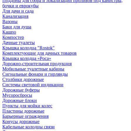
Поддоны для сбора и локализации проливов под канистры,
бочки и еврокубы
Для дачи и сада
Канализация
Вазоны
Баки для душа
Кашпо
Компостер
Дачные туалеты
Крышка колодца "Rostok"
Комплектующие для дачных товаров
Крышка колодца «Роса»
Дорожно-строительная продукция
Мобильные туалетные кабины
Сигнальные фонари и гирлянды
Столбики дорожные
Системы световой индикации
Дорожные буферы
Мусоросбросы
Дорожные блоки
Пункты для мойки колес
Пластины дорожные
Барьерные ограждения
Конусы дорожные
Кабельные колодцы связи