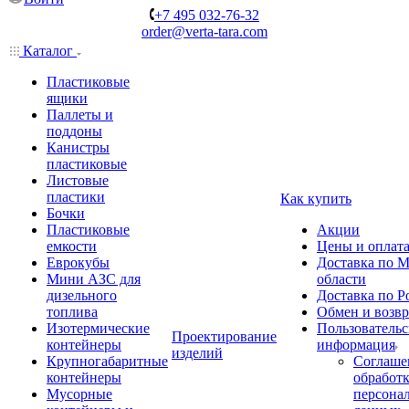
+7 495 032-76-32
order@verta-tara.com
Каталог
Пластиковые
ящики
Паллеты и
поддоны
Канистры
пластиковые
Листовые
пластики
Как купить
Бочки
Пластиковые
Акции
емкости
Цены и оплат
Еврокубы
Доставка по М
Мини АЗС для
области
дизельного
Доставка по Р
топлива
Обмен и возвр
Изотермические
Пользовательс
Проектирование
контейнеры
информация
изделий
Крупногабаритные
Соглаше
контейнеры
обработ
Мусорные
персона