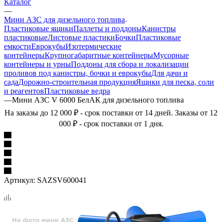
Каталог
—
Мини АЗС для дизельного топлива
Пластиковые ящики
Паллеты и поддоны
Канистры
пластиковые
Листовые пластики
Бочки
Пластиковые
емкости
Еврокубы
Изотермические
контейнеры
Крупногабаритные контейнеры
Мусорные
контейнеры и урны
Поддоны для сбора и локализации
проливов под канистры, бочки и еврокубы
Для дачи и
сада
Дорожно-строительная продукция
Ящики для песка, соли
и реагентов
Пластиковые ведра
—
Мини АЗС V 6000 БелАК для дизельного топлива
На заказы до 12 000 ₽ - срок поставки от 14 дней. Заказы от 12
000 ₽ - срок поставки от 1 дня.
Артикул:
SAZSV600041