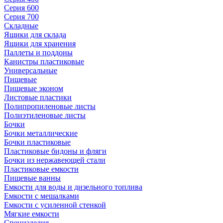
Серия 600
Серия 700
Складные
Ящики для склада
Ящики для хранения
Паллеты и поддоны
Канистры пластиковые
Универсальные
Пищевые
Пищевые эконом
Листовые пластики
Полипропиленовые листы
Полиэтиленовые листы
Бочки
Бочки металлические
Бочки пластиковые
Пластиковые бидоны и фляги
Бочки из нержавеющей стали
Пластиковые емкости
Пищевые ванны
Емкости для воды и дизельного топлива
Емкости с мешалками
Емкости с усиленной стенкой
Мягкие емкости
Специзделия