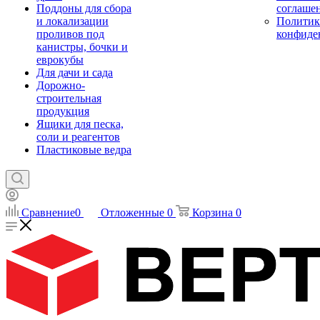
Поддоны для сбора
соглаше
и локализации
Политик
проливов под
конфиде
канистры, бочки и
еврокубы
Для дачи и сада
Дорожно-
строительная
продукция
Ящики для песка,
соли и реагентов
Пластиковые ведра
Сравнение
0
Отложенные
0
Корзина
0