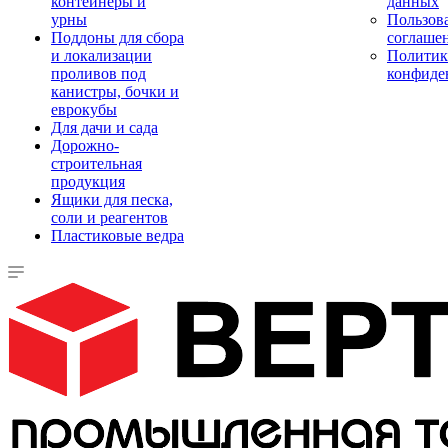
контейнеры и
данных
урны
Пользова
Поддоны для сбора
соглаше
и локализации
Политик
проливов под
конфиде
канистры, бочки и
еврокубы
Для дачи и сада
Дорожно-
строительная
продукция
Ящики для песка,
соли и реагентов
Пластиковые ведра