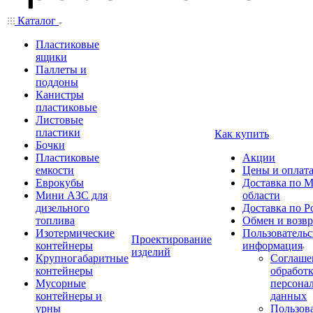
Каталог
Пластиковые
ящики
Паллеты и
поддоны
Канистры
пластиковые
Листовые
пластики
Как купить
Бочки
Пластиковые
Акции
емкости
Цены и оплат
Еврокубы
Доставка по М
Мини АЗС для
области
дизельного
Доставка по Р
топлива
Обмен и возвр
Изотермические
Пользовательс
Проектирование
контейнеры
информация
изделий
Крупногабаритные
Соглаше
контейнеры
обработ
Мусорные
персона
контейнеры и
данных
урны
Пользова