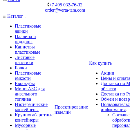
+7 495 032-76-32
order@verta-tara.com
Каталог
Пластиковые
ящики
Паллеты и
поддоны
Канистры
пластиковые
Листовые
пластики
Как купить
Бочки
Пластиковые
Акции
емкости
Цены и оплат
Еврокубы
Доставка по М
Мини АЗС для
области
дизельного
Доставка по Р
топлива
Обмен и возвр
Изотермические
Пользовательс
Проектирование
контейнеры
информация
изделий
Крупногабаритные
Соглаше
контейнеры
обработ
Мусорные
персона