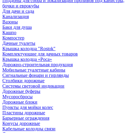
Поддоны для сбора и локализации проливов под канистры,
бочки и еврокубы
Для дачи и сада
Канализация
Вазоны
Баки для душа
Кашпо
Компостер
Дачные туалеты
Крышка колодца "Rostok"
Комплектующие для дачных товаров
Крышка колодца «Роса»
Дорожно-строительная продукция
Мобильные туалетные кабины
Сигнальные фонари и гирлянды
Столбики дорожные
Системы световой индикации
Дорожные буферы
Мусоросбросы
Дорожные блоки
Пункты для мойки колес
Пластины дорожные
Барьерные ограждения
Конусы дорожные
Кабельные колодцы связи