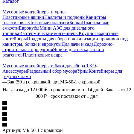
Каталог
—
Мусорные контейнеры и урны
Пластиковые ящики
Паллеты и поддоны
Канистры
пластиковые
Листовые пластики
Бочки
Пластиковые
емкости
Еврокубы
Мини АЗС для дизельного
топлива
Изотермические контейнеры
Крупногабаритные
контейнеры
Поддоны для сбора и локализации проливов под
канистры, бочки и еврокубы
Для дачи и сада
Дорожно-
строительная продукция
Ящики для песка, соли и
реагентов
Пластиковые ведра
—
Мусорные контейнеры и баки для сбора ТКО
Аксессуары
Раздельный сбор мусора
Урны
Контейнеры для
ртутных ламп
—
Бак (50 л) с крышкой, арт.МБ-50-1 с крышкой
На заказы до 12 000 ₽ - срок поставки от 14 дней. Заказы от 12
000 ₽ - срок поставки от 1 дня.
Артикул:
МБ-50-1 с крышкой