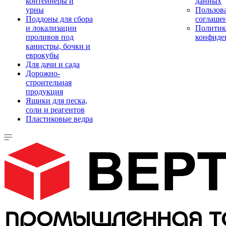
контейнеры и
данных
урны
Пользова
Поддоны для сбора
соглаше
и локализации
Политик
проливов под
конфиде
канистры, бочки и
еврокубы
Для дачи и сада
Дорожно-
строительная
продукция
Ящики для песка,
соли и реагентов
Пластиковые ведра