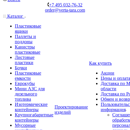
+7 495 032-76-32
order@verta-tara.com
Каталог
Пластиковые
ящики
Паллеты и
поддоны
Канистры
пластиковые
Листовые
пластики
Как купить
Бочки
Пластиковые
Акции
емкости
Цены и оплат
Еврокубы
Доставка по М
Мини АЗС для
области
дизельного
Доставка по Р
топлива
Обмен и возвр
Изотермические
Пользовательс
Проектирование
контейнеры
информация
изделий
Крупногабаритные
Соглаше
контейнеры
обработ
Мусорные
персона