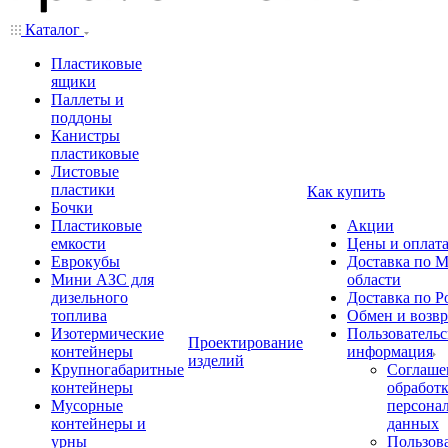
Каталог
Пластиковые
ящики
Паллеты и
поддоны
Канистры
пластиковые
Листовые
пластики
Как купить
Бочки
Пластиковые
Акции
емкости
Цены и оплат
Еврокубы
Доставка по М
Мини АЗС для
области
дизельного
Доставка по Р
топлива
Обмен и возвр
Изотермические
Пользовательс
Проектирование
контейнеры
информация
изделий
Крупногабаритные
Соглаше
контейнеры
обработ
Мусорные
персона
контейнеры и
данных
урны
Пользова