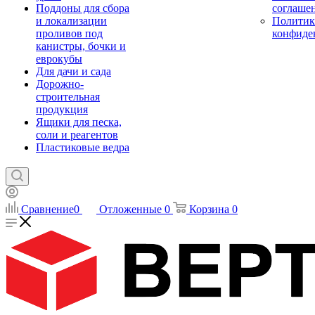
Поддоны для сбора
соглаше
и локализации
Политик
проливов под
конфиде
канистры, бочки и
еврокубы
Для дачи и сада
Дорожно-
строительная
продукция
Ящики для песка,
соли и реагентов
Пластиковые ведра
Сравнение
0
Отложенные
0
Корзина
0