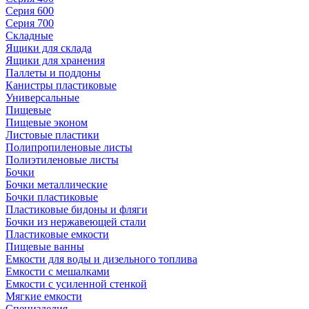
Серия 600
Серия 700
Складные
Ящики для склада
Ящики для хранения
Паллеты и поддоны
Канистры пластиковые
Универсальные
Пищевые
Пищевые эконом
Листовые пластики
Полипропиленовые листы
Полиэтиленовые листы
Бочки
Бочки металлические
Бочки пластиковые
Пластиковые бидоны и фляги
Бочки из нержавеющей стали
Пластиковые емкости
Пищевые ванны
Емкости для воды и дизельного топлива
Емкости с мешалками
Емкости с усиленной стенкой
Мягкие емкости
Специзделия