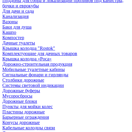
Поддоны для сбора и локализации проливов под канистры,
бочки и еврокубы
Для дачи и сада
Канализация
Вазоны
Баки для душа
Кашпо
Компостер
Дачные туалеты
Крышка колодца "Rostok"
Комплектующие для дачных товаров
Крышка колодца «Роса»
Дорожно-строительная продукция
Мобильные туалетные кабины
Сигнальные фонари и гирлянды
Столбики дорожные
Системы световой индикации
Дорожные буферы
Мусоросбросы
Дорожные блоки
Пункты для мойки колес
Пластины дорожные
Барьерные ограждения
Конусы дорожные
Кабельные колодцы связи