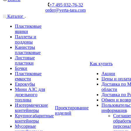
+7 495 032-76-32
order@verta-tara.com
Каталог
Пластиковые
ящики
Паллеты и
поддоны
Канистры
пластиковые
Листовые
пластики
Как купить
Бочки
Пластиковые
Акции
емкости
Цены и оплат
Еврокубы
Доставка по М
Мини АЗС для
области
дизельного
Доставка по Р
топлива
Обмен и возвр
Изотермические
Пользовательс
Проектирование
контейнеры
информация
изделий
Крупногабаритные
Соглаше
контейнеры
обработ
Мусорные
персона