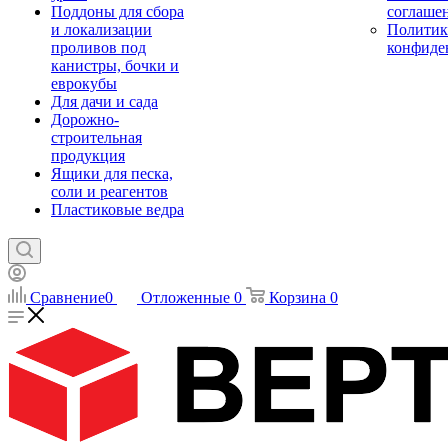
Поддоны для сбора
соглаше
и локализации
Политик
проливов под
конфиде
канистры, бочки и
еврокубы
Для дачи и сада
Дорожно-
строительная
продукция
Ящики для песка,
соли и реагентов
Пластиковые ведра
Сравнение
0
Отложенные
0
Корзина
0