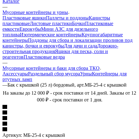
Каталог
—
Мусорные контейнеры и урны
Пластиковые ящики
Паллеты и поддоны
Канистры
пластиковые
Листовые пластики
Бочки
Пластиковые
емкости
Еврокубы
Мини АЗС для дизельного
топлива
Изотермические контейнеры
Крупногабаритные
контейнеры
Поддоны для сбора и локализации проливов под
канистры, бочки и еврокубы
Для дачи и сада
Дорожно-
строительная продукция
Ящики для песка, соли и
реагентов
Пластиковые ведра
—
Мусорные контейнеры и баки для сбора ТКО
Аксессуары
Раздельный сбор мусора
Урны
Контейнеры для
ртутных ламп
—
Бак с крышкой (25 л) бордовый, арт.МБ-25-4 с крышкой
На заказы до 12 000 ₽ - срок поставки от 14 дней. Заказы от 12
000 ₽ - срок поставки от 1 дня.
Артикул:
МБ-25-4 с крышкой