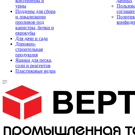
контейнеры и
данных
урны
Пользова
Поддоны для сбора
соглаше
и локализации
Политик
проливов под
конфиде
канистры, бочки и
еврокубы
Для дачи и сада
Дорожно-
строительная
продукция
Ящики для песка,
соли и реагентов
Пластиковые ведра