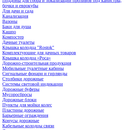
Поддоны для сбора и локализации проливов под канистры,
бочки и еврокубы
Для дачи и сада
Канализация
Вазоны
Баки для душа
Кашпо
Компостер
Дачные туалеты
Крышка колодца "Rostok"
Комплектующие для дачных товаров
Крышка колодца «Роса»
Дорожно-строительная продукция
Мобильные туалетные кабины
Сигнальные фонари и гирлянды
Столбики дорожные
Системы световой индикации
Дорожные буферы
Мусоросбросы
Дорожные блоки
Пункты для мойки колес
Пластины дорожные
Барьерные ограждения
Конусы дорожные
Кабельные колодцы связи