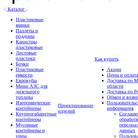
Каталог
Пластиковые
ящики
Паллеты и
поддоны
Канистры
пластиковые
Листовые
пластики
Как купить
Бочки
Пластиковые
Акции
емкости
Цены и оплат
Еврокубы
Доставка по М
Мини АЗС для
области
дизельного
Доставка по Р
топлива
Обмен и возвр
Изотермические
Пользовательс
Проектирование
контейнеры
информация
изделий
Крупногабаритные
Соглаше
контейнеры
обработ
Мусорные
персона
контейнеры и
данных
урны
Пользова