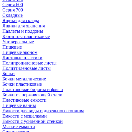
Серия 600
Серия 700
Складные
Ящики для склада
Ящики для хранения
Паллеты и поддоны
Канистры пластиковые
Универсальные
Пищевые
Пищевые эконом
Листовые пластики
Полипропиленовые листы
Полиэтиленовые листы
Бочки
Бочки металлические
Бочки пластиковые
Пластиковые бидоны и фляги
Бочки из нержавеющей стали
Пластиковые емкости
Пищевые ванны
Емкости для воды и дизельного топлива
Емкости с мешалками
Емкости с усиленной стенкой
Мягкие емкости
Специзделия