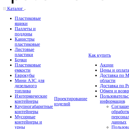
Каталог
Пластиковые
ящики
Паллеты и
поддоны
Канистры
пластиковые
Листовые
пластики
Как купить
Бочки
Пластиковые
Акции
емкости
Цены и оплат
Еврокубы
Доставка по М
Мини АЗС для
области
дизельного
Доставка по Р
топлива
Обмен и возвр
Изотермические
Пользовательс
Проектирование
контейнеры
информация
изделий
Крупногабаритные
Соглаше
контейнеры
обработ
Мусорные
персона
контейнеры и
данных
урны
Пользова