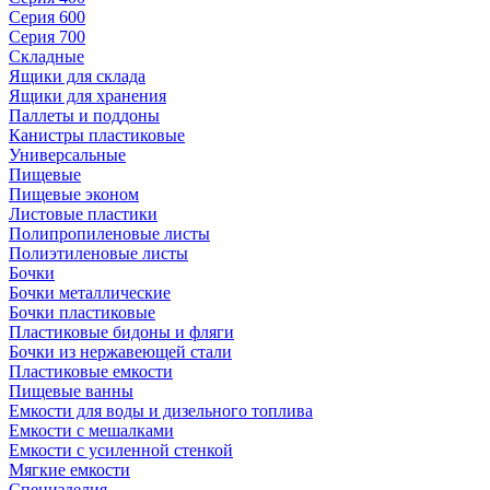
Серия 600
Серия 700
Складные
Ящики для склада
Ящики для хранения
Паллеты и поддоны
Канистры пластиковые
Универсальные
Пищевые
Пищевые эконом
Листовые пластики
Полипропиленовые листы
Полиэтиленовые листы
Бочки
Бочки металлические
Бочки пластиковые
Пластиковые бидоны и фляги
Бочки из нержавеющей стали
Пластиковые емкости
Пищевые ванны
Емкости для воды и дизельного топлива
Емкости с мешалками
Емкости с усиленной стенкой
Мягкие емкости
Специзделия