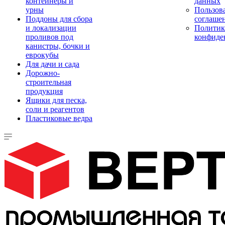
контейнеры и
данных
урны
Пользова
Поддоны для сбора
соглаше
и локализации
Политик
проливов под
конфиде
канистры, бочки и
еврокубы
Для дачи и сада
Дорожно-
строительная
продукция
Ящики для песка,
соли и реагентов
Пластиковые ведра