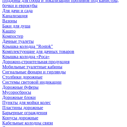
Поддоны для сбора и локализации проливов под канистры,
бочки и еврокубы
Для дачи и сада
Канализация
Вазоны
Баки для душа
Кашпо
Компостер
Дачные туалеты
Крышка колодца "Rostok"
Комплектующие для дачных товаров
Крышка колодца «Роса»
Дорожно-строительная продукция
Мобильные туалетные кабины
Сигнальные фонари и гирлянды
Столбики дорожные
Системы световой индикации
Дорожные буферы
Мусоросбросы
Дорожные блоки
Пункты для мойки колес
Пластины дорожные
Барьерные ограждения
Конусы дорожные
Кабельные колодцы связи