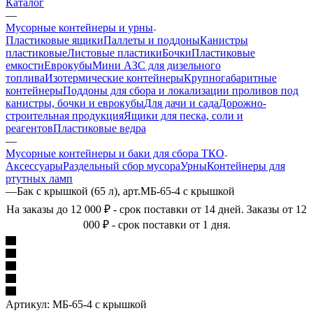
Каталог
—
Мусорные контейнеры и урны
Пластиковые ящики
Паллеты и поддоны
Канистры
пластиковые
Листовые пластики
Бочки
Пластиковые
емкости
Еврокубы
Мини АЗС для дизельного
топлива
Изотермические контейнеры
Крупногабаритные
контейнеры
Поддоны для сбора и локализации проливов под
канистры, бочки и еврокубы
Для дачи и сада
Дорожно-
строительная продукция
Ящики для песка, соли и
реагентов
Пластиковые ведра
—
Мусорные контейнеры и баки для сбора ТКО
Аксессуары
Раздельный сбор мусора
Урны
Контейнеры для
ртутных ламп
—
Бак с крышкой (65 л), арт.МБ-65-4 с крышкой
На заказы до 12 000 ₽ - срок поставки от 14 дней. Заказы от 12
000 ₽ - срок поставки от 1 дня.
Артикул:
МБ-65-4 с крышкой