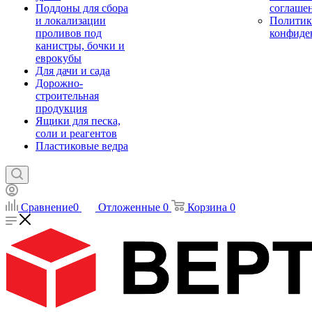
Поддоны для сбора
соглаше
и локализации
Политик
проливов под
конфиде
канистры, бочки и
еврокубы
Для дачи и сада
Дорожно-
строительная
продукция
Ящики для песка,
соли и реагентов
Пластиковые ведра
Сравнение
0
Отложенные
0
Корзина
0