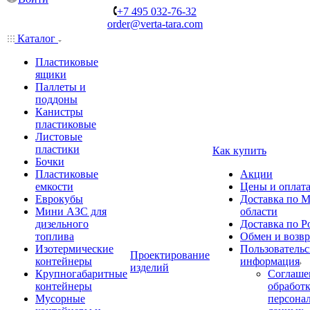
+7 495 032-76-32
order@verta-tara.com
Каталог
Пластиковые
ящики
Паллеты и
поддоны
Канистры
пластиковые
Листовые
пластики
Как купить
Бочки
Пластиковые
Акции
емкости
Цены и оплат
Еврокубы
Доставка по М
Мини АЗС для
области
дизельного
Доставка по Р
топлива
Обмен и возвр
Изотермические
Пользовательс
Проектирование
контейнеры
информация
изделий
Крупногабаритные
Соглаше
контейнеры
обработ
Мусорные
персона