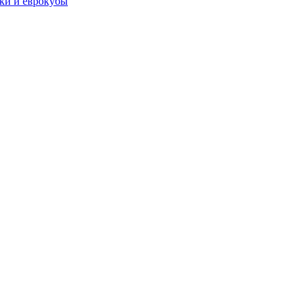
чки и еврокубы