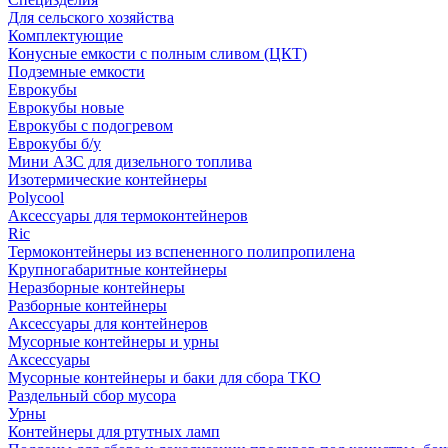
Для сельского хозяйства
Комплектующие
Конусные емкости с полным сливом (ЦКТ)
Подземные емкости
Еврокубы
Еврокубы новые
Еврокубы с подогревом
Еврокубы б/у
Мини АЗС для дизельного топлива
Изотермические контейнеры
Polycool
Аксессуары для термоконтейнеров
Ric
Термоконтейнеры из вспененного полипропилена
Крупногабаритные контейнеры
Неразборные контейнеры
Разборные контейнеры
Аксессуары для контейнеров
Мусорные контейнеры и урны
Аксессуары
Мусорные контейнеры и баки для сбора ТКО
Раздельный сбор мусора
Урны
Контейнеры для ртутных ламп