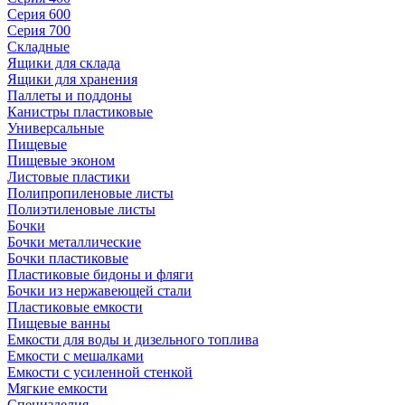
Серия 600
Серия 700
Складные
Ящики для склада
Ящики для хранения
Паллеты и поддоны
Канистры пластиковые
Универсальные
Пищевые
Пищевые эконом
Листовые пластики
Полипропиленовые листы
Полиэтиленовые листы
Бочки
Бочки металлические
Бочки пластиковые
Пластиковые бидоны и фляги
Бочки из нержавеющей стали
Пластиковые емкости
Пищевые ванны
Емкости для воды и дизельного топлива
Емкости с мешалками
Емкости с усиленной стенкой
Мягкие емкости
Специзделия