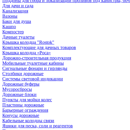
Поддоны для сбора и локализации проливов под канистры, бо
Для дачи и сада
Канализация
Вазоны
Баки для душа
Кашпо
Компостер
Дачные туалеты
Крышка колодца "Rostok"
Комплектующие для дачных товаров
Крышка колодца «Роса»
Дорожно-строительная продукция
Мобильные туалетные кабины
Сигнальные фонари и гирлянды
Столбики дорожные
Системы световой индикации
Дорожные буферы
Мусоросбросы
Дорожные блоки
Пункты для мойки колес
Пластины дорожные
Барьерные ограждения
Конусы дорожные
Кабельные колодцы связи
Ящики для песка, соли и реагентов