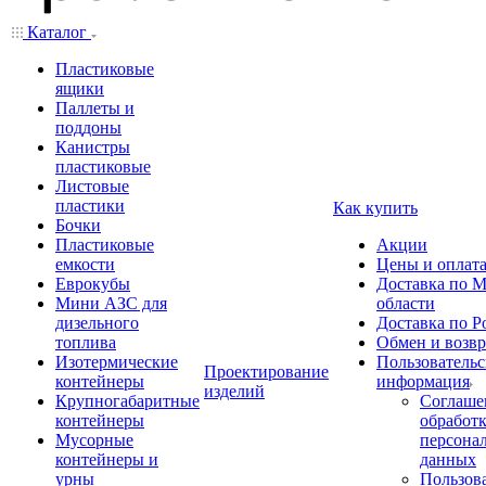
Каталог
Пластиковые
ящики
Паллеты и
поддоны
Канистры
пластиковые
Листовые
пластики
Как купить
Бочки
Пластиковые
Акции
емкости
Цены и оплат
Еврокубы
Доставка по М
Мини АЗС для
области
дизельного
Доставка по Р
топлива
Обмен и возвр
Изотермические
Пользовательс
Проектирование
контейнеры
информация
изделий
Крупногабаритные
Соглаше
контейнеры
обработ
Мусорные
персона
контейнеры и
данных
урны
Пользова