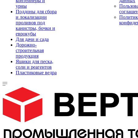
контейнеры и
данных
урны
Пользова
Поддоны для сбора
соглаше
и локализации
Политик
проливов под
конфиде
канистры, бочки и
еврокубы
Для дачи и сада
Дорожно-
строительная
продукция
Ящики для песка,
соли и реагентов
Пластиковые ведра