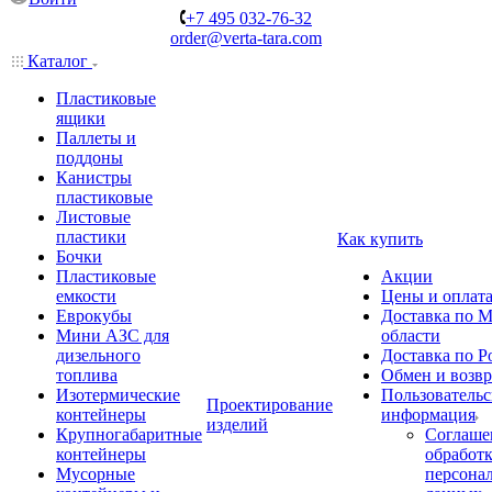
+7 495 032-76-32
order@verta-tara.com
Каталог
Пластиковые
ящики
Паллеты и
поддоны
Канистры
пластиковые
Листовые
пластики
Как купить
Бочки
Пластиковые
Акции
емкости
Цены и оплат
Еврокубы
Доставка по М
Мини АЗС для
области
дизельного
Доставка по Р
топлива
Обмен и возвр
Изотермические
Пользовательс
Проектирование
контейнеры
информация
изделий
Крупногабаритные
Соглаше
контейнеры
обработ
Мусорные
персона