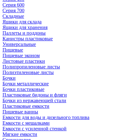
Серия 600
Серия 700
Складные
Ящики для склада
Ящики для хранения
Паллеты и поддоны
Канистры пластиковые
Универсальные
Пищевые
Пищевые эконом
Листовые пластики
Полипропиленовые листы
Полиэтиленовые листы
Бочки
Бочки металлические
Бочки пластиковые
Пластиковые бидоны и фляги
Бочки из нержавеющей стали
Пластиковые емкости
Пищевые ванны
Емкости для воды и дизельного топлива
Емкости с мешалками
Емкости с усиленной стенкой
Мягкие емкости
Специзделия