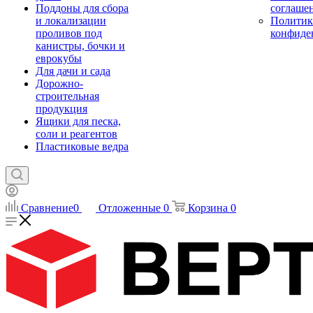
Поддоны для сбора
соглаше
и локализации
Политик
проливов под
конфиде
канистры, бочки и
еврокубы
Для дачи и сада
Дорожно-
строительная
продукция
Ящики для песка,
соли и реагентов
Пластиковые ведра
Сравнение
0
Отложенные
0
Корзина
0