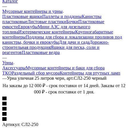
Каталог
—
Мусорные контейнеры и урны
Пластиковые ящики
Паллеты и поддоны
Канистры
пластиковые
Листовые пластики
Бочки
Пластиковые
емкости
Еврокубы
Мини АЗС для дизельного
топлива
Изотермические контейнеры
Крупногабаритные
контейнеры
Поддоны для сбора и локализации проливов под
канистры, бочки и еврокубы
Для дачи и сада
Дорожно-
строительная продукция
Ящики для песка, соли и
реагентов
Пластиковые ведра
—
Урны
Аксессуары
Мусорные контейнеры и баки для сбора
ТКО
Раздельный сбор мусора
Контейнеры для ртутных ламп
—
Урна уличная 25 литров черн, арт.СЛ2-250 черный
На заказы до 12 000 ₽ - срок поставки от 14 дней. Заказы от 12
000 ₽ - срок поставки от 1 дня.
Артикул:
СЛ2-250