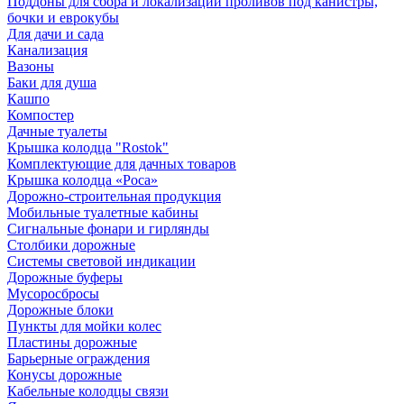
Поддоны для сбора и локализации проливов под канистры,
бочки и еврокубы
Для дачи и сада
Канализация
Вазоны
Баки для душа
Кашпо
Компостер
Дачные туалеты
Крышка колодца "Rostok"
Комплектующие для дачных товаров
Крышка колодца «Роса»
Дорожно-строительная продукция
Мобильные туалетные кабины
Сигнальные фонари и гирлянды
Столбики дорожные
Системы световой индикации
Дорожные буферы
Мусоросбросы
Дорожные блоки
Пункты для мойки колес
Пластины дорожные
Барьерные ограждения
Конусы дорожные
Кабельные колодцы связи