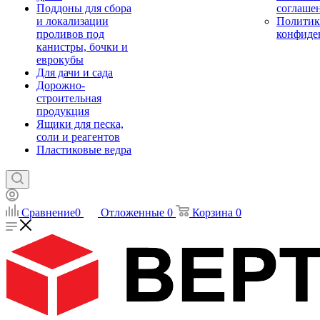
Поддоны для сбора
соглаше
и локализации
Политик
проливов под
конфиде
канистры, бочки и
еврокубы
Для дачи и сада
Дорожно-
строительная
продукция
Ящики для песка,
соли и реагентов
Пластиковые ведра
Сравнение
0
Отложенные
0
Корзина
0