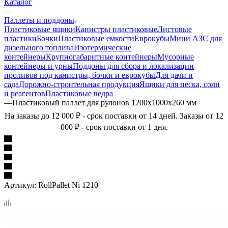
Каталог
—
Паллеты и поддоны
Пластиковые ящики
Канистры пластиковые
Листовые
пластики
Бочки
Пластиковые емкости
Еврокубы
Мини АЗС для
дизельного топлива
Изотермические
контейнеры
Крупногабаритные контейнеры
Мусорные
контейнеры и урны
Поддоны для сбора и локализации
проливов под канистры, бочки и еврокубы
Для дачи и
сада
Дорожно-строительная продукция
Ящики для песка, соли
и реагентов
Пластиковые ведра
—
Пластиковый паллет для рулонов 1200х1000х260 мм
На заказы до 12 000 ₽ - срок поставки от 14 дней. Заказы от 12
000 ₽ - срок поставки от 1 дня.
Артикул:
RollPallet Ni 1210