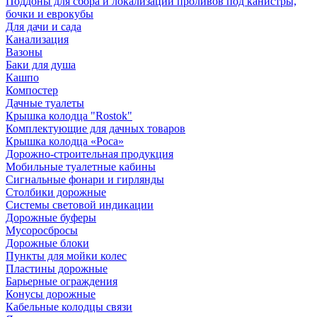
Поддоны для сбора и локализации проливов под канистры,
бочки и еврокубы
Для дачи и сада
Канализация
Вазоны
Баки для душа
Кашпо
Компостер
Дачные туалеты
Крышка колодца "Rostok"
Комплектующие для дачных товаров
Крышка колодца «Роса»
Дорожно-строительная продукция
Мобильные туалетные кабины
Сигнальные фонари и гирлянды
Столбики дорожные
Системы световой индикации
Дорожные буферы
Мусоросбросы
Дорожные блоки
Пункты для мойки колес
Пластины дорожные
Барьерные ограждения
Конусы дорожные
Кабельные колодцы связи