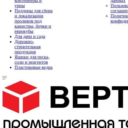
контейнеры и
данных
урны
Пользова
Поддоны для сбора
соглаше
и локализации
Политик
проливов под
конфиде
канистры, бочки и
еврокубы
Для дачи и сада
Дорожно-
строительная
продукция
Ящики для песка,
соли и реагентов
Пластиковые ведра