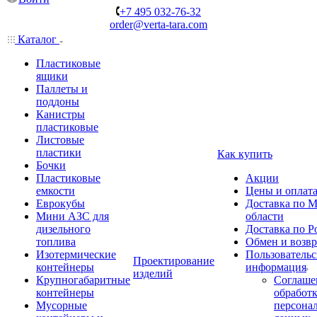
+7 495 032-76-32
order@verta-tara.com
Каталог
Пластиковые
ящики
Паллеты и
поддоны
Канистры
пластиковые
Листовые
пластики
Как купить
Бочки
Пластиковые
Акции
емкости
Цены и оплат
Еврокубы
Доставка по М
Мини АЗС для
области
дизельного
Доставка по Р
топлива
Обмен и возвр
Изотермические
Пользовательс
Проектирование
контейнеры
информация
изделий
Крупногабаритные
Соглаше
контейнеры
обработ
Мусорные
персона