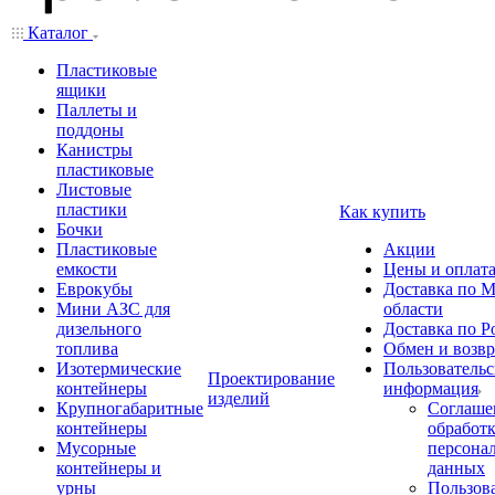
Каталог
Пластиковые
ящики
Паллеты и
поддоны
Канистры
пластиковые
Листовые
пластики
Как купить
Бочки
Пластиковые
Акции
емкости
Цены и оплат
Еврокубы
Доставка по М
Мини АЗС для
области
дизельного
Доставка по Р
топлива
Обмен и возвр
Изотермические
Пользовательс
Проектирование
контейнеры
информация
изделий
Крупногабаритные
Соглаше
контейнеры
обработ
Мусорные
персона
контейнеры и
данных
урны
Пользова