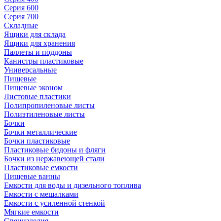
Серия 600
Серия 700
Складные
Ящики для склада
Ящики для хранения
Паллеты и поддоны
Канистры пластиковые
Универсальные
Пищевые
Пищевые эконом
Листовые пластики
Полипропиленовые листы
Полиэтиленовые листы
Бочки
Бочки металлические
Бочки пластиковые
Пластиковые бидоны и фляги
Бочки из нержавеющей стали
Пластиковые емкости
Пищевые ванны
Емкости для воды и дизельного топлива
Емкости с мешалками
Емкости с усиленной стенкой
Мягкие емкости
Специзделия